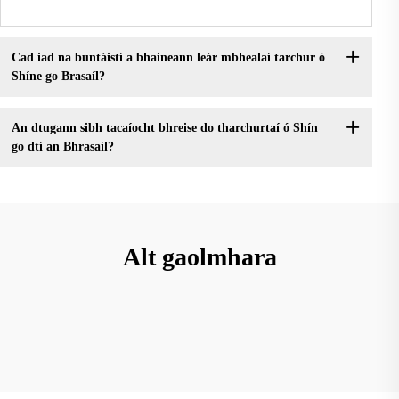
Cad iad na buntáistí a bhaineann leár mbhealaí tarchur ó
Shíne go Brasaíl?
An dtugann sibh tacaíocht bhreise do tharchurtaí ó Shín
go dtí an Bhrasaíl?
Alt gaolmhara