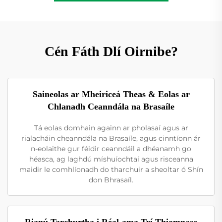
Cén Fáth Dlí Oirnibe?
Saineolas ar Mheiriceá Theas & Eolas ar
Chlanadh Ceanndála na Brasaíle
Tá eolas domhain againn ar pholasaí agus ar
rialacháin cheanndála na Brasaíle, agus cinntíonn ár
n-eolaithe gur féidir ceanndáil a dhéanamh go
héasca, ag laghdú míshuíochtaí agus risceanna
maidir le comhlíonadh do tharchuir a sheoltar ó Shín
don Bhrasaíl.
Rianú Tarchurtha i Réal-ama Trí Thiomnasc