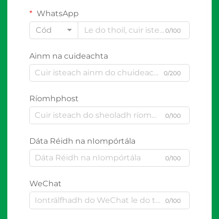
WhatsApp
Cód
0/100
Ainm na cuideachta
0/200
Ríomhphost
0/100
Dáta Réidh na nIompórtála
0/100
WeChat
0/100