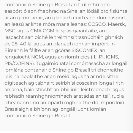
contanair ó Shíne go Brasaíl an t-ullmhú don
easpórt ó aon fhabhrac na Síne, an lódáil proifisiúnta
ar an gcontanair, an glanadh cuirteach don easpórt,
an leasú ar línte móra mar a leanas: COSCO, Maersk,
MSC, agus CMA CGM le spás garantaíte, an t-
iascacht san oiché le tréimhsí trasnúcháin ghnách
de 28–40 lá, agus an glanadh iomlán impóirt in
Éireann le fáilte ar an gcóras SISCOMEX, an
rangaíocht NCM, agus an ríomh cíos (II, IPI, ICMS,
PIS/COFINS). Tugaimid rátaí comórtasacha ar longáil
iomlána contanair ó Shíne go Brasaíl trí chonraithe
leis na heolaithe ar an méid, agus tá ár ndeisithe
digiteach ag tabhairt seirbhísí coscainn longa i rith
an ama, bainistíocht an bhilliúin leictreonach, agus
rabhadh réamhghníomhach ar stádas an tslí, rud a
dhéanann linn an bpáirtí roghnaithe do impordóirí
Brasalaigh a bhíonn ag longáil lucht iomlán
contanair ó Shíne go Brasaíl.