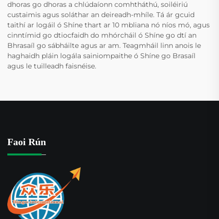
dhoras go dhoras a chlúdaíonn comhtháthú, soiléiriú
custaimis agus soláthar an deireadh-mhíle. Tá ár gcuid
taithí ar logáil ó Shíne thart ar 10 mbliana nó níos mó, agus
cinntímid go dtiocfaidh do mhórcháil ó Shíne go dtí an
Bhrasaíl go sábháilte agus ar am. Teagmháil linn anois le
haghaidh pláin logála sainiompaithe ó Shíne go Brasaíl
agus le tuilleadh faisnéise.
Faoi Rún