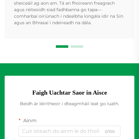
sheiceáil ag aon am. Tá an fhoireann freagrach
agus réiteoidh siad fadhbanna go tapa—
comharbaí oiriúnach i ndealbha longála idir na Sín
agus an Bhrasaí i ndeireadh na dála.
Faigh Uachtar Saor in Aisce
Beidh ár léiritheoir i dteagmháil leat go luath.
Ainm
0/100