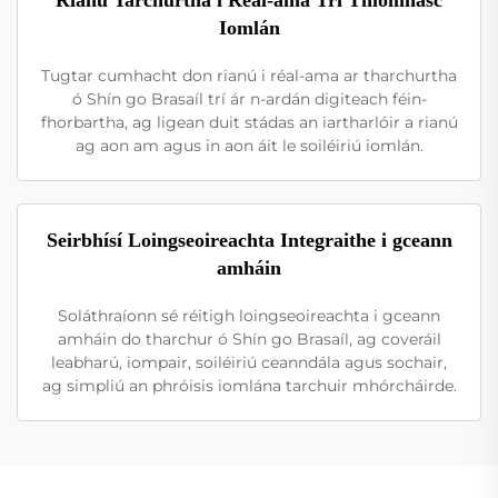
Iomlán
Tugtar cumhacht don rianú i réal-ama ar tharchurtha
ó Shín go Brasaíl trí ár n-ardán digiteach féin-
fhorbartha, ag ligean duit stádas an iartharlóir a rianú
ag aon am agus in aon áit le soiléiriú iomlán.
Seirbhísí Loingseoireachta Integraithe i gceann
amháin
Soláthraíonn sé réitigh loingseoireachta i gceann
amháin do tharchur ó Shín go Brasaíl, ag coveráil
leabharú, iompair, soiléiriú ceanndála agus sochair,
ag simpliú an phróisis iomlána tarchuir mhórcháirde.