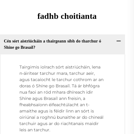
fadhb choitianta
Cén sórt aistriúcháin a thairgeann sibh do tharchur ó
Shíne go Brasaíl?
Tairgimis iolrach sórt aistriúcháin, lena
n-áirítear tarchur mara, tarchur aeir,
agus tacaíocht le tarchur cothrom ar an
doras ó Shíne go Brasaíl. Tá ár bhfógra
nua faoi an ród mhara dhíreach idir
Shíne agus Brasaíl ann freisin, a
fheabhsaíonn éifeachtúlacht an t-
amaithe agus is féidir linn an sórt is
oiriúnaí a roghnú bunaithe ar do chineál
tarchuir agus ar do riachtanais maidir
leis an tarchur.