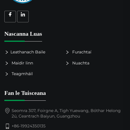
Nascanna Luas
Leathanach Baile
Furachtaí
Maidir linn
Nuachta
Teagmháil
Fan le Tuisceana
Seomra 307, Foirgne A, Tigh Yuewang, Bóthar Helong
2ú, Ceantrach Baiyun, Guangzhou
+86-19924350135