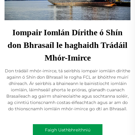
Iompair Iomlán Dírithe ó Shín
don Bhrasaíl le haghaidh Trádáil
Mhór-Imirce
Don trádáil mhór-imirce, tá seirbhís iompair iomláin dírithe
againn ó Shín don Bhrasaíl le rogha FCL ar bhóithre muirí
dhíreach. Ár seirbhís a bhaineann le bainistíocht iomláin
iomláin, láimhseáil phorta le prióras, glanadh cuanach
Brasaíleach ag gairm shaineolaithe agus sochtanna soléir,
ag cinntiú tionscnamh costas-éifeachtach agus ar am do
do thionscnamh iomláin mhór-imirce go dtí an Bhrasaíl.
Faigh Uathbhreithniú