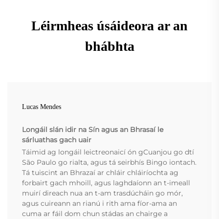
Léirmheas úsáideora ar an
bhábhta
Lucas Mendes
Longáil slán idir na Sín agus an Bhrasaí le
sárluathas gach uair
Táimid ag longáil leictreonaicí ón gCuanjou go dtí
São Paulo go rialta, agus tá seirbhís Bingo iontach.
Tá tuiscint an Bhrazaí ar chláir chláiríochta ag
forbairt gach mhoill, agus laghdaíonn an t-imeall
muirí direach nua an t-am trasdúcháin go mór,
agus cuireann an rianú i rith ama fíor-ama an
cuma ar fáil dom chun stádas an chairge a