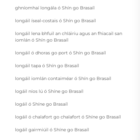
ghníomhaí longála ó Shín go Brasaíl
longáil íseal-costais ó Shín go Brasaíl
longáil lena bhfuil an chláiriu agus an fhiacail san
iomlán ó Shín go Brasaíl
longáil ó dhoras go port ó Shín go Brasaíl
longáil tapa ó Shín go Brasaíl
longáil iomlán contaiméar ó Shín go Brasaíl
logáil níos lú ó Shíne go Brasaíl
logáil ó Shíne go Brasaíl
logáil ó chalafort go chalafort ó Shíne go Brasaíl
logáil gairmiúil ó Shíne go Brasaíl