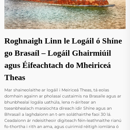
Roghnaigh Linn le Logáil ó Shíne
go Brasaíl – Logáil Ghairmiúil
agus Éifeachtach do Mheiriceá
Theas
Mar shaineolaithe ar logáil i Meiriceá Theas, tá eolas
domhain againn ar pholasaí custaimis na Brasaíle agus ar
bhunbhealaí logála uathúla, lena n-áirítear an
tseanbhealach maraíochta díreach idir Shíne agus an
Bhrasaíl a laghdaíonn an t-am soláthairthe faoi 30 lá.
Ceadaíonn ár ndeisitheoir digiteach féin-leathnaithe rianú
fo-thortha i rith an ama, agus cuirimid réitigh iomlána ó