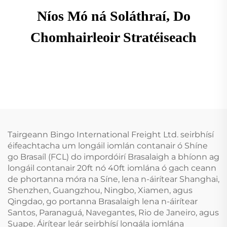
Níos Mó ná Soláthraí, Do
Chomhairleoir Stratéiseach
Tairgeann Bingo International Freight Ltd. seirbhísí
éifeachtacha um longáil iomlán contanair ó Shíne
go Brasaíl (FCL) do impordóirí Brasalaigh a bhíonn ag
longáil contanair 20ft nó 40ft iomlána ó gach ceann
de phortanna móra na Síne, lena n-áirítear Shanghai,
Shenzhen, Guangzhou, Ningbo, Xiamen, agus
Qingdao, go portanna Brasalaigh lena n-áirítear
Santos, Paranaguá, Navegantes, Rio de Janeiro, agus
Suape. Áirítear leár seirbhísí longála iomlána