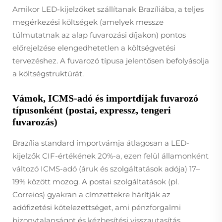
Amikor LED-kijelzőket szállítanak Brazíliába, a teljes
megérkezési költségek (amelyek messze
túlmutatnak az alap fuvarozási díjakon) pontos
előrejelzése elengedhetetlen a költségvetési
tervezéshez. A fuvarozó típusa jelentősen befolyásolja
a költségstruktúrát.
Vámok, ICMS-adó és importdíjak fuvarozó
típusonként (postai, expressz, tengeri
fuvarozás)
Brazília standard importvámja átlagosan a LED-
kijelzők CIF-értékének 20%-a, ezen felül államonként
változó ICMS-adó (áruk és szolgáltatások adója) 17–
19% között mozog. A postai szolgáltatások (pl.
Correios) gyakran a címzettekre hárítják az
adófizetési kötelezettséget, ami pénzforgalmi
bizonytalanságot és kézbesítési visszautasítás