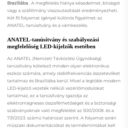
Brazíliába
. A megfelelés hiánya késedelmet, bírságot
vagy a szállítmány visszautasítását eredményezheti.
Két fő folyamat igényel különös figyelmet: az
ANATEL-tanúsítvány és a vámkezelés.
ANATEL-tanúsítvány és szabályozási
megfelelőség LED-kijelzők esetében
Az ANATEL (Nemzeti Távközlési Ügynökség)
tanúsítvány kötelező minden olyan elektronikus
eszköz számára, amely rádiófrekvenciás összetevőket
tartalmaz és Brazíliába kerül. Mivel a legtöbb modern
LED-kijelző vezeték nélküli vezérlőmodulokat
tartalmaz, ez a tanúsítvány igazolja az
elektromágneses összeférhetőséget és a biztonsági
szabványoknak való megfelelést az 500/2008. és a
731/2023. számú határozat szerint. A folyamat során
műszaki dokumentációkat és termékmintákat kell