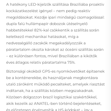
A hatékony LED-kijelzők szállítása Brazíliába proaktív
kockázatkezelést igényel – nem pedig reaktív
megoldásokat. Kezdje ipari minőségű csomagolással:
dupla falú hullámpapír dobozok ütéselnyelő
habbetétekkel 82%-kal csökkentik a szállítás során
keletkező mechanikai hatásokat, míg a
nedvességálló zacskók megakadályozzák a
páratartalom okozta károkat az óceáni szállítás során
– ez különösen fontos, mivel Brazíliában a kikötők
éves átlagos relatív páratartalma 75%.
Biztonsági okokból GPS-es nyomkövetőket építsenek
be a konténerekbe, és használjanak megbontásra
utaló záróként működő pecséteket, amelyek riasztást
indítanak, ha a szállítás közben megszakadnak.
Közösen dolgozzon brazil logisztikai szakértőkkel,
akik kezelik az ANATEL-ben történő bejelentéseket,
és előzetesen érvényesítik a HS-kódokat – így a