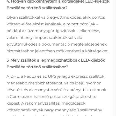
4. Hogyan csökkenthetem a költségeket LED-kijelzők
Brazíliába történő szállításakor?
Olyan szállítókkal való együttműködés, akik pontos
költség-előrejelzést kínálnak, a rejtett pótdíjak –
például az üzemanyagár-igazítások – elkerülése,
valamint helyi import szakértőkkel való
együttműködés a dokumentáció megfelelőségének
biztosításához jelentősen csökkentheti a költségeket.
5. Mely szállítók a legmegbízhatóbbak LED-kijelzők
Brazíliába történő szállításához?
A DHL, a FedEx és az UPS jellegű expressz szállítók
magasabb megbízhatóságot, valós idejű nyomon
követést és alacsonyabb sérülési arányt biztosítanak
a Correioshoz hasonló postai szolgáltatásokhoz
képest. A rakományszállítási megoldások
költséghatékonyak nagy mennyiségű szállítmány