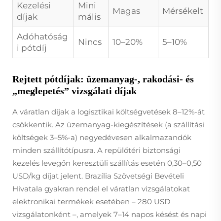
Kezelési
Mini
Magas
Mérsékelt
díjak
mális
Adóhatóság
Nincs
10–20%
5–10%
i pótdíj
Rejtett pótdíjak: üzemanyag-, rakodási- és
„meglepetés” vizsgálati díjak
A váratlan díjak a logisztikai költségvetések 8–12%-át
csökkentik. Az üzemanyag-kiegészítések (a szállítási
költségek 3–5%-a) negyedévesen alkalmazandók
minden szállítótípusra. A repülőtéri biztonsági
kezelés levegőn keresztüli szállítás esetén 0,30–0,50
USD/kg díjat jelent. Brazília Szövetségi Bevételi
Hivatala gyakran rendel el váratlan vizsgálatokat
elektronikai termékek esetében – 280 USD
vizsgálatonként –, amelyek 7–14 napos késést és napi