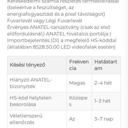
Kereskedelmi számla részletes termékleírással
(beleértve a feszültséget, az
energiafogyasztást és a pixel távolságot)
Fuvarlevél vagy Légi Fuvarlevél
Érvényes ANATEL-tanúsítvány (csak az első
előfordulásnál;)
ANATEL hivatalos portálja
)
Importbejelentés (DI) a megfelelő HS-kóddal
(általában 8528.50.00 LED videofalak esetén)
Frekven
Hatástart
Késési tényező
cia
am
Hiányzó ANATEL-
Magas
2–4 hét
bizonyíték
HS-kód helytelen
Közepe
1–3 hét
besorolása
s
Véletlenszerű
Az
3–7 nap
ellenőrzés