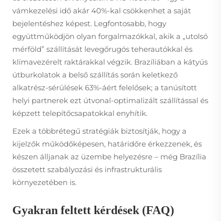
vámkezelési idő akár 40%-kal csökkenhet a saját
bejelentéshez képest. Legfontosabb, hogy
együttműködjön olyan forgalmazókkal, akik a „utolsó
mérföld” szállítását levegőrugós teherautókkal és
klímavezérelt raktárakkal végzik. Brazíliában a kátyús
útburkolatok a belső szállítás során keletkező
alkatrész-sérülések 63%-áért felelősek; a tanúsított
helyi partnerek ezt útvonal-optimalizált szállítással és
képzett telepítőcsapatokkal enyhítik.
Ezek a többrétegű stratégiák biztosítják, hogy a
kijelzők működőképesen, határidőre érkezzenek, és
készen álljanak az üzembe helyezésre – még Brazília
összetett szabályozási és infrastrukturális
környezetében is.
Gyakran feltett kérdések (FAQ)