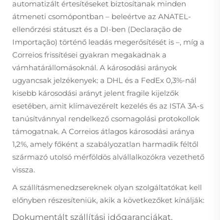
automatizált értesítéseket biztosítanak minden
átmeneti csomópontban – beleértve az ANATEL-
ellenőrzési státuszt és a DI-ben (Declaração de
Importação) történő leadás megerősítését is –, míg a
Correios frissítései gyakran megakadnak a
vámhatárállomásoknál. A károsodási arányok
ugyancsak jelzékenyek: a DHL és a FedEx 0,3%-nál
kisebb károsodási arányt jelent fragile kijelzők
esetében, amit klímavezérelt kezelés és az ISTA 3A-s
tanúsítvánnyal rendelkező csomagolási protokollok
támogatnak. A Correios átlagos károsodási aránya
1,2%, amely főként a szabályozatlan harmadik féltől
származó utolsó mérföldös alvállalkozókra vezethető
vissza.
A szállításmenedzsereknek olyan szolgáltatókat kell
előnyben részesíteniük, akik a következőket kínálják:
Dokumentált szállítási időgaranciákat,