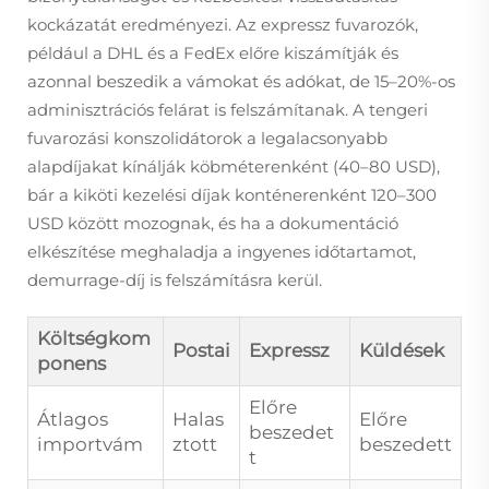
kockázatát eredményezi. Az expressz fuvarozók,
például a DHL és a FedEx előre kiszámítják és
azonnal beszedik a vámokat és adókat, de 15–20%-os
adminisztrációs felárat is felszámítanak. A tengeri
fuvarozási konszolidátorok a legalacsonyabb
alapdíjakat kínálják köbméterenként (40–80 USD),
bár a kiköti kezelési díjak konténerenként 120–300
USD között mozognak, és ha a dokumentáció
elkészítése meghaladja a ingyenes időtartamot,
demurrage-díj is felszámításra kerül.
Költségkom
Postai
Expressz
Küldések
ponens
Előre
Átlagos
Halas
Előre
beszedet
importvám
ztott
beszedett
t