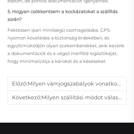
esetén, de pontos dokumentációt igényelnek.
5. Hogyan csökkentsem a kockázatokat a szállítás
során?
Fektessen ipari minőségű csomagolásba, GPS-
nyomon követésbe a biztonság érdekében, és
együttműködjön olyan szakemberekkel, akik kezelik
a dokumentációt és a végső mérföld logisztikáját,
hogy minimalizálja a károkat és a késéseket.
Előző:
Milyen vámjogszabályok vonatkoznak az LED-kijelzők szállítására Brazíliába?
Következő:
Milyen szállítási módot válasszunk LED-kijelzők Brazíliába történő szállításához?