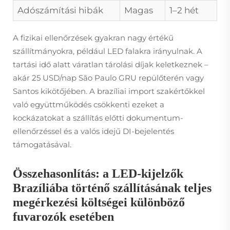
Adószámítási hibák
Magas
1–2 hét
A fizikai ellenőrzések gyakran nagy értékű
szállítmányokra, például LED falakra irányulnak. A
tartási idő alatt váratlan tárolási díjak keletkeznek –
akár 25 USD/nap São Paulo GRU repülőterén vagy
Santos kikötőjében. A brazíliai import szakértőkkel
való együttműködés csökkenti ezeket a
kockázatokat a szállítás előtti dokumentum-
ellenőrzéssel és a valós idejű DI-bejelentés
támogatásával.
Összehasonlítás: a LED-kijelzők
Brazíliába történő szállításának teljes
megérkezési költségei különböző
fuvarozók esetében