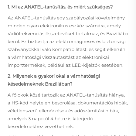
1. Mi az ANATEL-tanúsítás, és miért szükséges?
Az ANATEL-tanúsítás egy szabályozási követelmény
minden olyan elektronikus eszköz számára, amely
rádiófrekvenciás összetevőket tartalmaz, és Brazíliába
kerül. Ez biztosítja az elektromágneses és biztonsági
szabványokkal való kompatibilitást, és segít elkerülni
a vámhatósági visszautasítást az elektronikai
importtermékek, például az LED-kijelzők esetében.
2. Milyenek a gyakori okai a vámhatósági
késedelmeknek Brazíliában?
A fő okok közé tartozik az ANATEL-tanúsítás hiánya,
a HS-kód helytelen besorolása, dokumentációs hibák,
véletlenszerű ellenőrzések és adószámítási hibák,
amelyek 3 napotól 4 hétre is kiterjedő
késedelmekhez vezethetnek.