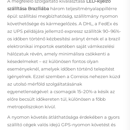
A megfelelő szolgáltató kiválasztása
LED-kijelző
szállítása Brazíliába
három teljesítményalappillérre
épül: szállítási megbízhatóság, szállítmány nyomon
követhetősége és kármegelőzés. A DHL, a FedEx és
az UPS példájára jellemző expressz szállítók 90–96%-
os időben történő kézbesítési arányt érnek el a brazil
elektronikai importok esetében saját vámkezelési
hálózatuk révén, amely minimálisra csökkenti a
késedelmeket – ez különösen fontos olyan
eseményeknél, amelyek időben történő telepítést
igényelnek. Ezzel szemben a Correios nehezen küzd
az utolsó mérföld szolgáltatásának
egyenetlenségével: a csomagok 15–20%-a késik az
előre becsült időkereten túl, különösen a főbb
metropoliszokon kívül.
A nyomon követés átláthatósága érdekében a gyors
szállító cégek valós idejű GPS-nyomon követést és