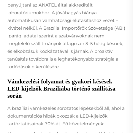
benyújtani az ANATEL által akkreditált
laboratóriumokhoz. A jóváhagyás hiánya
automatikusan vámhatósági elutasításhoz vezet –
kivétel nélkül. A Brazíliai Importőrök Szövetsége (ABI)
iparági adatai szerint a szabványoknak nem
megfelelő szállítmányok átlagosan 3–5 hétig késnek,
és elkobzásuk kockázatával is járnak. A proaktív
tanúsítás továbbra is a leghatékonyabb stratégia a
torlódások elkerülésére.
Vámkezelési folyamat és gyakori késések
LED-kijelzők Brazíliába történő szállítása
során
A brazíliai vámkezelés sorozatos lépésekből áll, ahol a
dokumentációs hibák okozzák a LED-kijelzők
tartóztatásainak 70%-át. Fő követelmények: