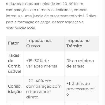
reduz os custos por unidade em 20–40% em
comparação com remessas dedicadas, embora
introduza uma janela de processamento de 1–3 dias
para a formação da carga, desconsolidação e
distribuição local.
Impacto nos
Impacto no
Fator
Custos
Trânsito
Taxas
de
+15–30% de
Risco mínimo
Comb
variação mensal
de atraso
ustível
–20–40% em
+1–3 dias de
Consol
comparação com
processament
idação
o transporte
o
direto