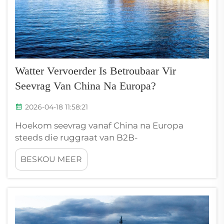
Watter Vervoerder Is Betroubaar Vir
Seevrag Van China Na Europa?
2026-04-18 11:58:21
Hoekom seevrag vanaf China na Europa
steeds die ruggraat van B2B-
versorgingskettings bly. Seevrag vervoer
BESKOU MEER
meer as 80% van die wêreld se goed volgens
volume—en vir B2B-vervoerders wat
industriële toerusting of groot hoeveelhede
grondstowwe vanaf China na Europa versend,
bly dit die koste-effektiefste en mees
betroubare vervoermode...