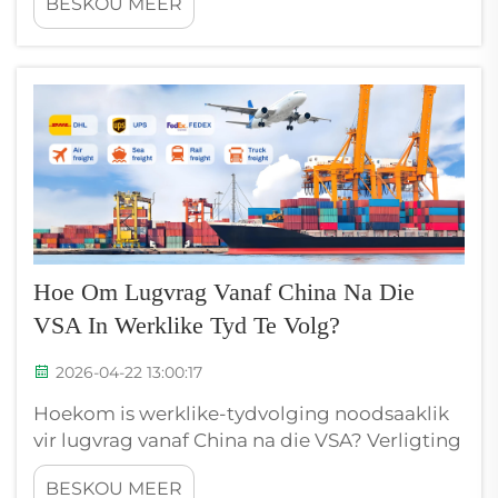
BESKOU MEER
leweringsvensters bied lugvrag vanaf China
na die VSA ongeëwenaarde spoed en
betroubaarheid. Nywerheidsdata bevestig
dat lugtransport die vervoertyd tot slegs 6–7...
verminder.
Hoe Om Lugvrag Vanaf China Na Die
VSA In Werklike Tyd Te Volg?
2026-04-22 13:00:17
Hoekom is werklike-tydvolging noodsaaklik
vir lugvrag vanaf China na die VSA? Verligting
van vertragings en verbetering van die
BESKOU MEER
veerkragtigheid van die voorradeketting.