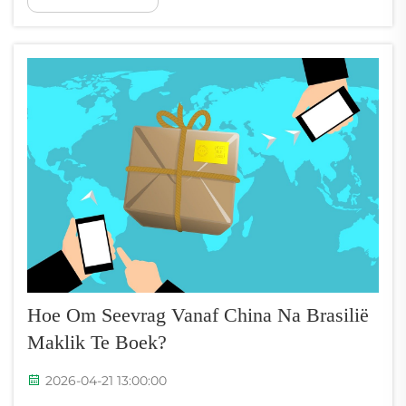
Werklike-tydvolging transformeer die manier
waarop besighede lugvrag vanaf China na die
VSA bestuur—deur onmiddellike sigbaarheid
van die versending se ligging en...
Hoe Om Seevrag Vanaf China Na Brasilië
Maklik Te Boek?
2026-04-21 13:00:00