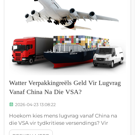
verwag word om...
Watter Verpakkingreëls Geld Vir Lugvrag
Vanaf China Na Die VSA?
2026-04-23 13:08:22
Hoekom kies mens lugvrag vanaf China na
die VSA vir tydkritiese versendings? Vir
besighede met ononderhandelbare