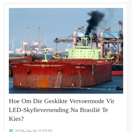
skyfieversendings na Brasilië. Hierdie 8-syfer-
tariefkode...
Hoe Om Die Geskikte Vervoermode Vir
LED-Skyfieversending Na Brasilië Te
Kies?
2026-04-16 11:57:55