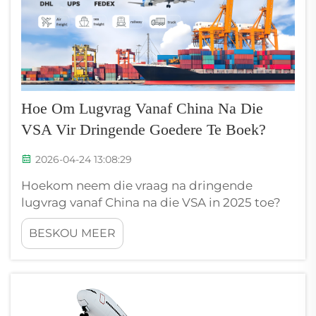
Hoe Om Lugvrag Vanaf China Na Die
VSA Vir Dringende Goedere Te Boek?
2026-04-24 13:08:29
Hoekom neem die vraag na dringende
lugvrag vanaf China na die VSA in 2025 toe?
Die stygende vraag na lugvrag vanaf China na
BESKOU MEER
die VSA word aangedryf deur saamlopende
druk op die elektroniese handel en
beleidsveranderinge. ‘n Skerp styging in
aanlyn-verkope voed die vraag na vinnige
uitvoering, met uitdruklike lugvrag wat