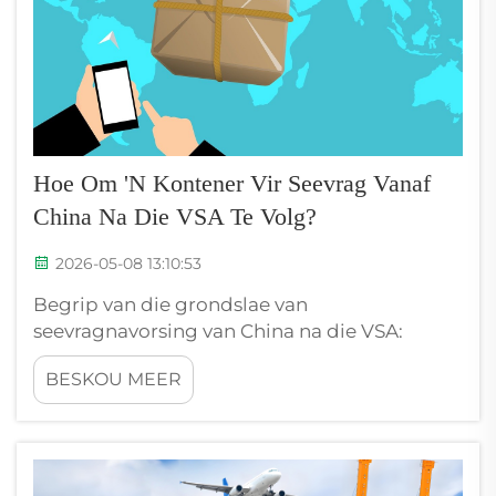
Hoe Om 'n Kontener Vir Seevrag Vanaf
China Na Die VSA Te Volg?
2026-05-08 13:10:53
Begrip van die grondslae van
seevragnavorsing van China na die VSA:
Hoekom kontenervolging krities is vir seevrag
BESKOU MEER
van China na die VSA: Kontenervolging
verskaf noodsaaklike sigbaarheid oor die
ingewikkelde seevragsending van China na
die VSA. Eintydige monitering...