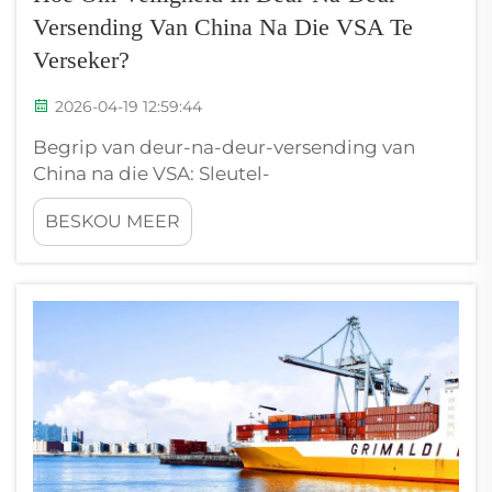
Versending Van China Na Die VSA Te
Verseker?
2026-04-19 12:59:44
Begrip van deur-na-deur-versending van
China na die VSA: Sleutel-
veiligheidsrisiko’sDeur-na-deur-versending
BESKOU MEER
van China na die VSA bring kritieke
veiligheidsrisiko’s mee wat proaktiewe
bestuur vereis. Vragskade tydens
multimodale vervoer (see/lug na vragmotor)
maak 23% van versekeringsaansprake uit ...