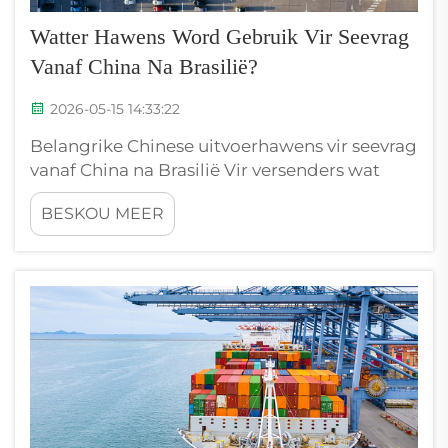
Watter Hawens Word Gebruik Vir Seevrag
Vanaf China Na Brasilië?
2026-05-15 14:33:22
Belangrike Chinese uitvoerhawens vir seevrag
vanaf China na Brasilië Vir versenders wat
goedere op die seevragspoor vanaf China na
BESKOU MEER
Brasilië vervoer, is die keuse van die regte
Chinese uitvoerhawe krities vir koste, spoed
en betroubaarheid. Drie hawens domineer
hierdie handel: Shang...