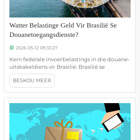
Watter Belastinge Geld Vir Brasilië Se
Douanetoegangsdienste?
2026-05-12 09:33:27
Kern federale invoerbelastings in die douane-
uitskakeldiens vir Brasilië: Brasilië se
invoerbelastingstruktuur is veelvlakkig en het
BESKOU MEER
'n direkte impak op die totale uitskakelkoste.
Die begrip van hierdie federale belastings is
noodsaaklik vir enige maatskappy wat 'n
douane-uitskakeldiens vir Brasilië gebruik...