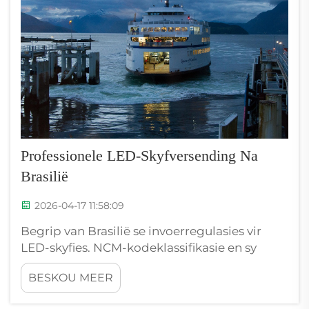
Professionele LED-Skyfversending Na
Brasilië
2026-04-17 11:58:09
Begrip van Brasilië se invoerregulasies vir
LED-skyfies. NCM-kodeklassifikasie en sy
impak op douanegelde en inklaring.
BESKOU MEER
Akkurate NCM (Nomenclatura Comum do
Mercosul)-klassifikasie is verpligtend vir LED-