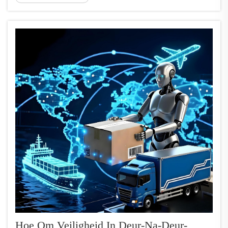
douane-uitsluiting → Laaste-myl-
leweringsDeur-na-deur-versending van
China na Europa konsolideer die hele ...
Hoe Om Veiligheid In Deur-Na-Deur-