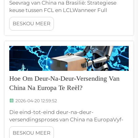
Seevrag van China na Brasilië: Strategiese
keuse tussen FCL en LCLWanneer Full
Container Load (FCL) doeltreffendheid en
BESKOU MEER
kostobeheer maksimeer, word FCL koste-
effektief wanneer die vragsending meer as 15
m³ beslaan. Besighede wat volle kontainers
van China na Brasilië versend ...
Hoe Om Deur-Na-Deur-Versending Van
China Na Europa Te Reël?
2026-04-20 12:59:52
Die eind-tot-eind deur-na-deur-
versendingsproses van China na EuropaVyf-
stadium-werkvloei: Binnelandse insameling →
BESKOU MEER
Poort-eksport → Internasionale vervoer → EU-