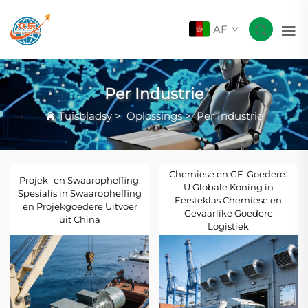
AF
Per Industrie
Tuisbladsy
>
Oplossings
>
Per Industrie
Chemiese en GE-Goedere:
Projek- en Swaaropheffing:
U Globale Koning in
Spesialis in Swaaropheffing
Eersteklas Chemiese en
en Projekgoedere Uitvoer
Gevaarlike Goedere
uit China
Logistiek