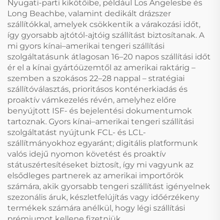
Nyugati-parti kikötőibe, például Los Angelesbe és
Long Beachbe, valamint dedikált drázszer
szállítókkal, amelyek csökkentik a várakozási időt,
így gyorsabb ajtótól-ajtóig szállítást biztosítanak. A
mi gyors kínai–amerikai tengeri szállítási
szolgáltatásunk átlagosan 16–20 napos szállítási időt
ér el a kínai gyártóüzemtől az amerikai raktárig –
szemben a szokásos 22–28 nappal – stratégiai
szállítóválasztás, prioritásos konténerkiadás és
proaktív vámkezelés révén, amelyhez előre
benyújtott ISF- és bejelentési dokumentumok
tartoznak. Gyors kínai–amerikai tengeri szállítási
szolgáltatást nyújtunk FCL- és LCL-
szállítmányokhoz egyaránt; digitális platformunk
valós idejű nyomon követést és proaktív
státuszértesítéseket biztosít, így mi vagyunk az
elsődleges partnerek az amerikai importőrök
számára, akik gyorsabb tengeri szállítást igényelnek
szezonális áruk, készletfelújítás vagy időérzékeny
termékek számára anélkül, hogy légi szállítási
prémiumot kellene fizetniük.