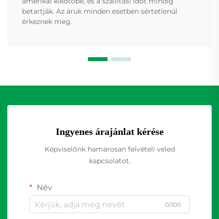
amerikai kikötőbe, és a szállítási időt mindig
betartják. Az áruk minden esetben sértetlenül
érkeznek meg.
Ingyenes árajánlat kérése
Képviselőnk hamarosan felvételi veled
kapcsolatot.
Név
0/100