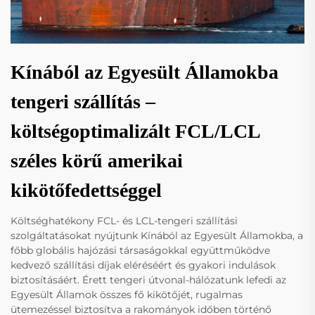
Kínából az Egyesült Államokba
tengeri szállítás –
költségoptimalizált FCL/LCL
széles körű amerikai
kikötőfedettséggel
Költséghatékony FCL- és LCL-tengeri szállítási
szolgáltatásokat nyújtunk Kínából az Egyesült Államokba, a
főbb globális hajózási társaságokkal együttműködve
kedvező szállítási díjak eléréséért és gyakori indulások
biztosításáért. Érett tengeri útvonal-hálózatunk lefedi az
Egyesült Államok összes fő kikötőjét, rugalmas
ütemezéssel biztosítva a rakományok időben történő