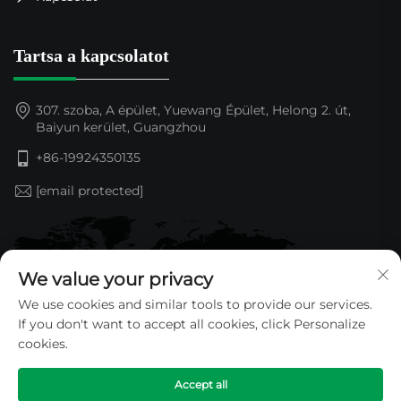
Tartsa a kapcsolatot
307. szoba, A épület, Yuewang Épület, Helong 2. út,
Baiyun kerület, Guangzhou
+86-19924350135
[email protected]
We value your privacy
We use cookies and similar tools to provide our services.
If you don't want to accept all cookies, click Personalize
cookies.
Accept all