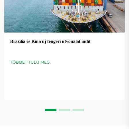
Brazília és Kína új tengeri útvonalat indít
TÖBBET TUDJ MEG