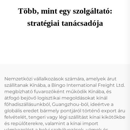
Több, mint egy szolgáltató:
stratégiai tanácsadója
Nemzetközi vállalkozások számára, amelyek árut
szállítanak Kínába, a Bingo International Freight Ltd.
megbízható fuvarozóként működik Kínába, és
átfogó bejövő logisztikai megoldásokat kínál
főhadiszállásunkból, Guangzhou-ból, ideértve a
globális eredet bármely pontjáról történő export áru
felvételét, tengeri vagy légi szállítást kínai kikötőkbe
és repülőterekre, valamint a kínai import
vámkezelést a helyi szabályozások, vámok és