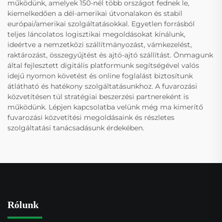
működünk, amelyek 150-nél több országot fednek le,
kiemelkedően a dél-amerikai útvonalakon és stabil
európai/amerikai szolgáltatásokkal. Egyetlen forrásból
teljes láncolatos logisztikai megoldásokat kínálunk,
ideértve a nemzetközi szállítmányozást, vámkezelést,
raktározást, összegyűjtést és ajtó-ajtó szállítást. Önmagunk
által fejlesztett digitális platformunk segítségével valós
idejű nyomon követést és online foglalást biztosítunk
átlátható és hatékony szolgáltatásunkhoz. A fuvarozási
közvetítésen túl stratégiai beszerzési partnereként is
működünk. Lépjen kapcsolatba velünk még ma kimerítő
fuvarozási közvetítési megoldásaink és részletes
szolgáltatási tanácsadásunk érdekében.
Rólunk