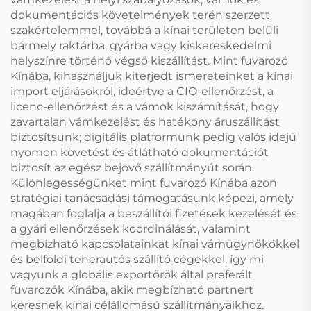
dokumentációs követelmények terén szerzett
szakértelemmel, továbbá a kínai területen belüli
bármely raktárba, gyárba vagy kiskereskedelmi
helyszínre történő végső kiszállítást. Mint fuvarozó
Kínába, kihasználjuk kiterjedt ismereteinket a kínai
import eljárásokról, ideértve a CIQ-ellenőrzést, a
licenc-ellenőrzést és a vámok kiszámítását, hogy
zavartalan vámkezelést és hatékony áruszállítást
biztosítsunk; digitális platformunk pedig valós idejű
nyomon követést és átlátható dokumentációt
biztosít az egész bejövő szállítmányút során.
Különlegességünket mint fuvarozó Kínába azon
stratégiai tanácsadási támogatásunk képezi, amely
magában foglalja a beszállítói fizetések kezelését és
a gyári ellenőrzések koordinálását, valamint
megbízható kapcsolatainkat kínai vámügynökökkel
és belföldi teherautós szállító cégekkel, így mi
vagyunk a globális exportőrök által preferált
fuvarozók Kínába, akik megbízható partnert
keresnek kínai célállomású szállítmányaikhoz.