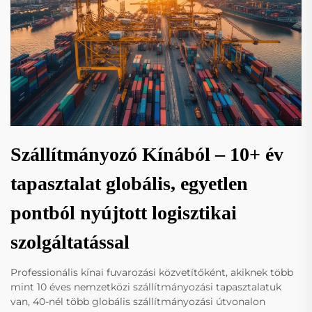
Szállítmányozó Kínából – 10+ év
tapasztalat globális, egyetlen
pontból nyújtott logisztikai
szolgáltatással
Professionális kínai fuvarozási közvetítőként, akiknek több
mint 10 éves nemzetközi szállítmányozási tapasztalatuk
van, 40-nél több globális szállítmányozási útvonalon