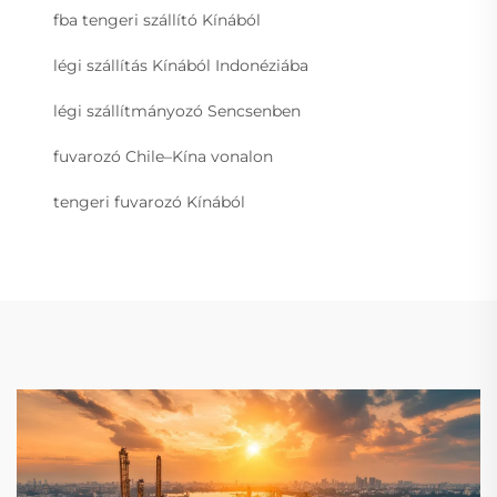
fba tengeri szállító Kínából
légi szállítás Kínából Indonéziába
légi szállítmányozó Sencsenben
fuvarozó Chile–Kína vonalon
tengeri fuvarozó Kínából