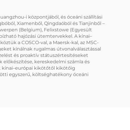
uangzhou-i központjából, és óceáni szállítási
gbóból, Xiamenből, Qingdaóból és Tianjinből –
werpen (Belgium), Felixstowe (Egyesült
bízható hajózási ütemtervekkel. A kínai–
, köztük a COSCO-val, a Maersk-kal, az MSC-
égeket kínálnak rugalmas útvonalválasztással
ezelést és proaktív státuszértesítéseket
ok előkészítése, kereskedelmi számla és
kínai–európai kikötőtől kikötőig
özötti egyszerű, költséghatékony óceáni