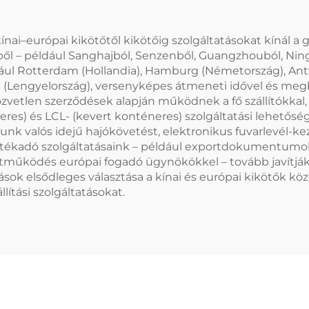
ínai–európai kikötőtől kikötőig szolgáltatásokat kínál a g
ből – például Sanghajból, Senzenből, Guangzhouból, Nin
ául Rotterdam (Hollandia), Hamburg (Németország), Ant
sk (Lengyelország), versenyképes átmeneti idővel és meg
közvetlen szerződések alapján működnek a fő szállítókkal
eres) és LCL- (kevert konténeres) szolgáltatási lehetős
ormunk valós idejű hajókövetést, elektronikus fuvarlevél-k
tt. Értékadó szolgáltatásaink – például exportdokumentum
ttműködés európai fogadó ügynökökkel – tovább javítják 
zások elsődleges választása a kínai és európai kikötők k
llítási szolgáltatásokat.