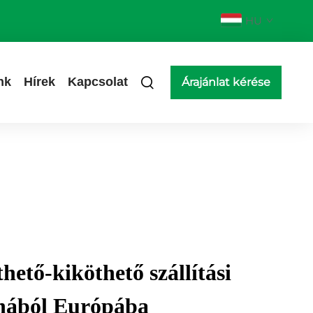
HU
nk
Hírek
Kapcsolat
Árajánlat kérése
ető-kiköthető szállítási
ínából Európába