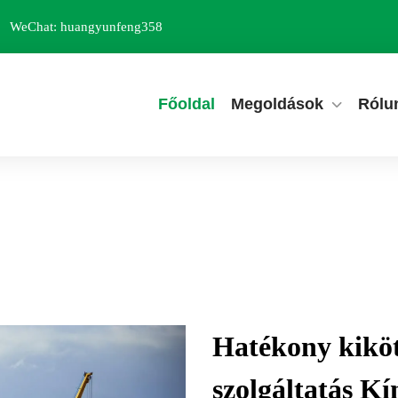
WeChat: huangyunfeng358
Főoldal
Megoldások
Rólu
Hatékony kiköth
szolgáltatás K