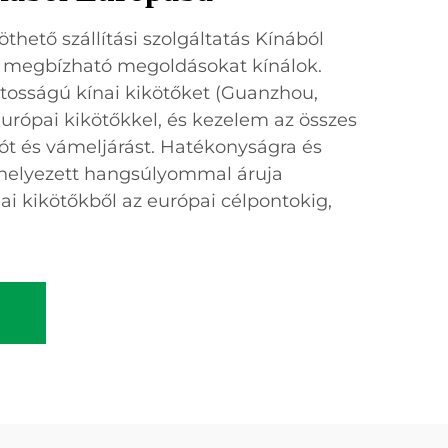
thető szállítási szolgáltatás Kínából
 megbízható megoldásokat kínálok.
tosságú kínai kikötőket (Guanzhou,
európai kikötőkkel, és kezelem az összes
ót és vámeljárást. Hatékonyságra és
helyezett hangsúlyommal áruja
ínai kikötőkből az európai célpontokig,