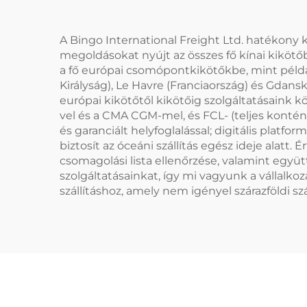
A Bingo International Freight Ltd. hatékony k
megoldásokat nyújt az összes fő kínai kikötő
a fő európai csomópontkikötőkbe, mint péld
Királyság), Le Havre (Franciaország) és Gdan
európai kikötőtől kikötőig szolgáltatásaink 
vel és a CMA CGM-mel, és FCL- (teljes kontén
és garanciált helyfoglalással; digitális platf
biztosít az óceáni szállítás egész ideje ala
csomagolási lista ellenőrzése, valamint együ
szolgáltatásainkat, így mi vagyunk a vállalko
szállításhoz, amely nem igényel szárazföldi szá