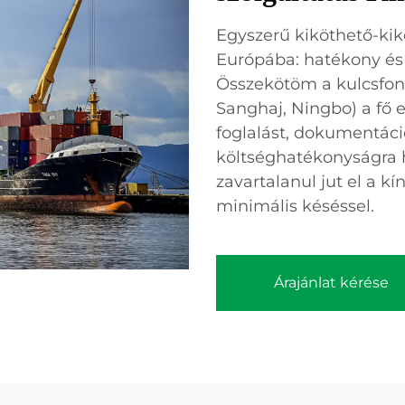
Egyszerű kiköthető-kikö
Európába: hatékony és
Összekötöm a kulcsfon
Sanghaj, Ningbo) a fő 
foglalást, dokumentáci
költséghatékonyságra 
zavartalanul jut el a k
minimális késéssel.
Árajánlat kérése