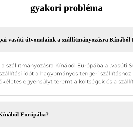
gyakori probléma
pai vasúti útvonalaink a szállítmányozásra Kínábó
t a szállítmányozásra Kínából Európába a „vasúti 
zállítási időt a hagyományos tengeri szállításhoz k
kéletes egyensúlyt teremt a költségek és a szállí
ás Kínából Európába?