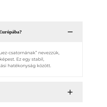
l Európába?
Suez-csatornának” nevezzük,
épest. Ez egy stabil,
tási hatékonyság között.