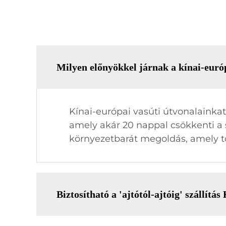
Milyen előnyökkel járnak a kínai-euró
Kínai-európai vasúti útvonalainka
amely akár 20 nappal csökkenti a s
környezetbarát megoldás, amely tö
Biztosítható a 'ajtótól-ajtóig' szállít