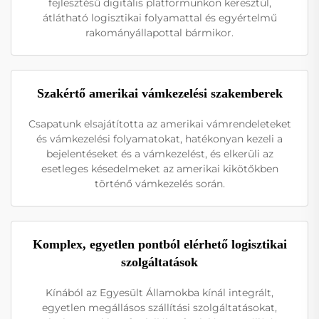
fejlesztésű digitális platformunkon keresztül,
átlátható logisztikai folyamattal és egyértelmű
rakományállapottal bármikor.
Szakértő amerikai vámkezelési szakemberek
Csapatunk elsajátította az amerikai vámrendeleteket
és vámkezelési folyamatokat, hatékonyan kezeli a
bejelentéseket és a vámkezelést, és elkerüli az
esetleges késedelmeket az amerikai kikötőkben
történő vámkezelés során.
Komplex, egyetlen pontból elérhető logisztikai
szolgáltatások
Kínából az Egyesült Államokba kínál integrált,
egyetlen megállásos szállítási szolgáltatásokat,