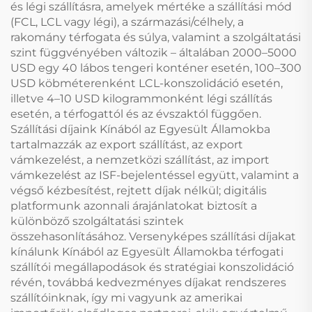
és légi szállításra, amelyek mértéke a szállítási mód
(FCL, LCL vagy légi), a származási/célhely, a
rakomány térfogata és súlya, valamint a szolgáltatási
szint függvényében változik – általában 2000–5000
USD egy 40 lábos tengeri konténer esetén, 100–300
USD köbméterenként LCL-konszolidáció esetén,
illetve 4–10 USD kilogrammonként légi szállítás
esetén, a térfogattól és az évszaktól függően.
Szállítási díjaink Kínából az Egyesült Államokba
tartalmazzák az export szállítást, az export
vámkezelést, a nemzetközi szállítást, az import
vámkezelést az ISF-bejelentéssel együtt, valamint a
végső kézbesítést, rejtett díjak nélkül; digitális
platformunk azonnali árajánlatokat biztosít a
különböző szolgáltatási szintek
összehasonlításához. Versenyképes szállítási díjakat
kínálunk Kínából az Egyesült Államokba térfogati
szállítói megállapodások és stratégiai konszolidáció
révén, továbbá kedvezményes díjakat rendszeres
szállítóinknak, így mi vagyunk az amerikai