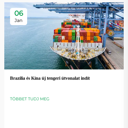
06
Jan
Brazília és Kína új tengeri útvonalat indít
TÖBBET TUDJ MEG