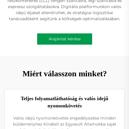
részkonténeres (LCL) tengeri szállításra, légi szállításra és
expressz szolgáltatásokra. Digitális platformunkon valós
idejű díjakat ellenőrizhet, és stratégiai logisztikai
tanácsadóként segítünk a költségek optimalizálásában.
Árajánlat kérése
Miért válasszon minket?
Teljes folyamatláthatóság és valós idejű
nyomonkövetés
Valós idejű nyomonkövetés engedélyezése minden
küldeményhez Kínából az Egyesült Államokba saját