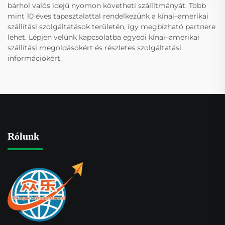
bárhol valós idejű nyomon követheti szállítmányát. Több
mint 10 éves tapasztalattal rendelkezünk a kínai–amerikai
szállítási szolgáltatások területén, így megbízható partnere
lehet. Lépjen velünk kapcsolatba egyedi kínai–amerikai
szállítási megoldásokért és részletes szolgáltatási
információkért.
Rólunk