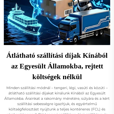
Átlátható szállítási díjak Kínából
az Egyesült Államokba, rejtett
költségek nélkül
Minden szállítási módnál – tengeri, légi, vasúti és közúti –
átlátható szállítási díjakat kínálunk Kínából az Egyesült
Államokba. Árainkat a rakomány méretére, súlyára és a kért
szállítási sebességre igazítjuk, és egyértelmű
költségfelosztást nyújtunk a teljes konténeres (FCL) és