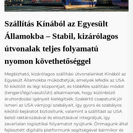
Szállítás Kínából az Egyesült
Államokba – Stabil, kizárólagos
útvonalak teljes folyamatú
nyomon követhetőséggel
Megbízható, kizárólagos szállítási útvonalainkat Kínából az
Egyesült Államokba működtetjük, amelyek lefedik az USA
fő kikötőit és légi központjait, és többféle szállítási módot
(tengeri/légi/vasúti/úti) alkalmaznak, hogy különböző
áruhordozási igényeit kielégítsék. Szakértő csapatunk jól
ismeri az USA vámjogi szabályait, így gyors és szabályos
kikötői bejáratot biztosítunk, valamint a szállítást az USA
belső raktározásával és elosztásával integráljuk, így
zavartalan logisztikai folyamatot nyújtunk. Önmagunk által
fejlesztett digitális platformunk segítségével bármikor és