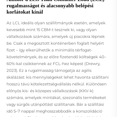
rugalmasságot és alacsonyabb belépési
korlátokat kínál
Az LCL ideális olyan szállítmányok esetén, amelyek
kevesebb mint 15 CBM-t tesznek ki, vagy olyan
vállalkozások számára, amelyek új piacokra lépnek
be. Csak a megosztott konténerben foglalt helyért
fizet – így elkerülhetők a minimális térfogat-
követelmények, és az előre fizetendő költségek 40–
60%-kal csökkennek az FCL-hez képest (Drewry,
2023). Ez a rugalmasság támogatja az agilis
skálázást: kis mennyiségeket lehet havonta szállítani
hosszú távú kötelezettségvállalás nélkül. Különösen
előnyös kis- és közepes vállalkozások (KKV-k)
számára, amelyek mintákat, szezonális termékeket
vagy sürgős utánpótlást szállítanak. Bár a szállítási
idő 5–7 nappal meghosszabbodik a konszolidáció