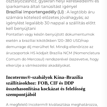
osztályozáshoz, gyakran helyi kereskedelmi és
iparkamara általi tanúsítást igényel
Brazíliai importengedély (LI)
: A legtöbb áru
számára kötelező előzetes jóváhagyás; az
igénylést legalább 30 nappal a szállítás előtt
kell benyújtani
Pontatlan vagy későn benyújtott dokumentumok
esetén a brazíliai kikötőkben 120–380 USD/nap
demurrage díj merülhet fel. Mindig ellenőrizze az
árucsoportok HS kódjait Brazília NCM (Nomenclatura
Comum do Mercosul) rendszerével összevetve, hogy
elkerülje a vámkezelési akadályokat.
Incoterms®-szabályok Kína–Brazília
szállításokhoz: FOB, CIF és DDP
összehasonlítása kockázat és felelősség
szempontjából
A megfelelő Incoterm® kiválasztása meghatározza,