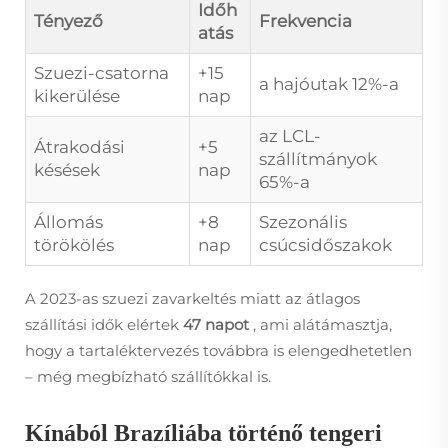
Időh
Tényező
Frekvencia
atás
Szuezi-csatorna
+15
a hajóutak 12%-a
kikerülése
nap
az LCL-
Átrakodási
+5
szállítmányok
késések
nap
65%-a
Állomás
+8
Szezonális
törökölés
nap
csúcsidőszakok
A 2023-as szuezi zavarkeltés miatt az átlagos
szállítási idők elértek
47 napot
, ami alátámasztja,
hogy a tartaléktervezés továbbra is elengedhetetlen
– még megbízható szállítókkal is.
Kínából Brazíliába történő tengeri