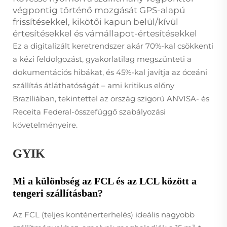
végpontig történő mozgását GPS-alapú
frissítésekkel, kikötői kapun belül/kívül
értesítésekkel és vámállapot-értesítésekkel
Ez a digitalizált keretrendszer akár 70%-kal csökkenti
a kézi feldolgozást, gyakorlatilag megszünteti a
dokumentációs hibákat, és 45%-kal javítja az óceáni
szállítás átláthatóságát – ami kritikus előny
Brazíliában, tekintettel az ország szigorú ANVISA- és
Receita Federal-összefüggő szabályozási
követelményeire.
GYIK
Mi a különbség az FCL és az LCL között a
tengeri szállításban?
Az FCL (teljes konténerterhelés) ideális nagyobb