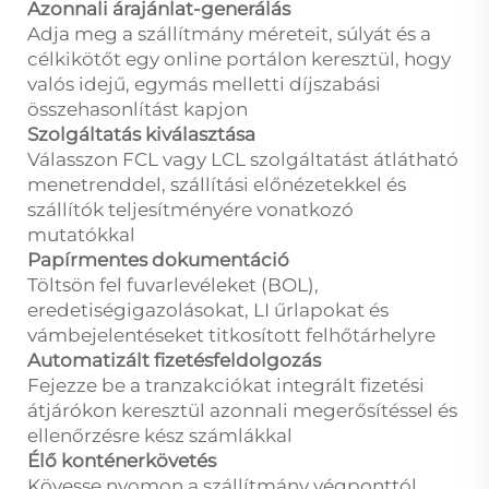
Azonnali árajánlat-generálás
Adja meg a szállítmány méreteit, súlyát és a
célkikötőt egy online portálon keresztül, hogy
valós idejű, egymás melletti díjszabási
összehasonlítást kapjon
Szolgáltatás kiválasztása
Válasszon FCL vagy LCL szolgáltatást átlátható
menetrenddel, szállítási előnézetekkel és
szállítók teljesítményére vonatkozó
mutatókkal
Papírmentes dokumentáció
Töltsön fel fuvarlevéleket (BOL),
eredetiségigazolásokat, LI űrlapokat és
vámbejelentéseket titkosított felhőtárhelyre
Automatizált fizetésfeldolgozás
Fejezze be a tranzakciókat integrált fizetési
átjárókon keresztül azonnali megerősítéssel és
ellenőrzésre kész számlákkal
Élő konténerkövetés
Kövesse nyomon a szállítmány végponttól