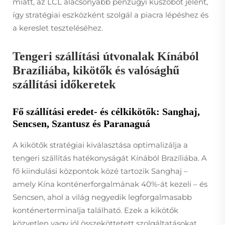
miatt, az LCL alacsonyabb pénzügyi küszöböt jelent,
így stratégiai eszközként szolgál a piacra lépéshez és
a kereslet teszteléséhez.
Tengeri szállítási útvonalak Kínából
Brazíliába, kikötők és valósághű
szállítási időkeretek
Fő szállítási eredet- és célkikötők: Sanghaj,
Sencsen, Szantusz és Paranaguá
A kikötők stratégiai kiválasztása optimalizálja a
tengeri szállítás hatékonyságát Kínából Brazíliába. A
fő kiindulási központok közé tartozik Sanghaj –
amely Kína konténerforgalmának 40%-át kezeli – és
Sencsen, ahol a világ negyedik legforgalmasabb
konténerterminalja található. Ezek a kikötők
közvetlen vagy jól összeköttetett szolgáltatásokat