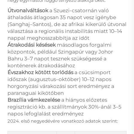
négy egymástól függő tényező alakítja őket:
Útvonalváltások
a Szuezi-csatornán való
áthaladás átlagosan 35 napot vesz igénybe
(Sanghaj–Santos), de az afrikai kikerülő útvonal
választása a regionális instabilitás miatt 10–14
nappal meghosszabbítja az időt
Átrakodási késések
másodlagos forgalmi
központok, például Szingapúr vagy Johor
Bahru 3–7 napot tesznek szükségessé a
konténerek átrakodásához
Évszakhoz kötött torlódás
a csúcsimport
időszak (augusztus–október) 10–12 napos
horgonyzási várakozási sort eredményez a
paranaguai kikötőben
Brazília vámkezelése
a hiányos előzetes
regisztráció kb. a szállítmányok 30%-ánál 3–5
napos lefoglalást eredményez
2024. első negyedévére vonatkozó adatok szerint: