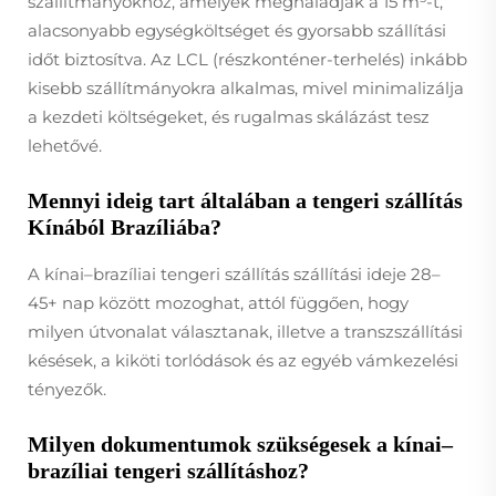
szállítmányokhoz, amelyek meghaladják a 15 m³-t,
alacsonyabb egységköltséget és gyorsabb szállítási
időt biztosítva. Az LCL (részkonténer-terhelés) inkább
kisebb szállítmányokra alkalmas, mivel minimalizálja
a kezdeti költségeket, és rugalmas skálázást tesz
lehetővé.
Mennyi ideig tart általában a tengeri szállítás
Kínából Brazíliába?
A kínai–brazíliai tengeri szállítás szállítási ideje 28–
45+ nap között mozoghat, attól függően, hogy
milyen útvonalat választanak, illetve a transzszállítási
késések, a kiköti torlódások és az egyéb vámkezelési
tényezők.
Milyen dokumentumok szükségesek a kínai–
brazíliai tengeri szállításhoz?