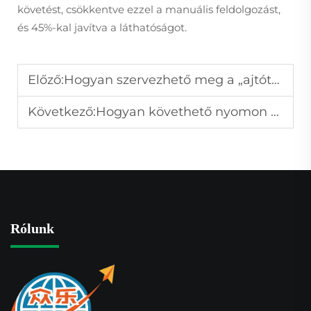
követést, csökkentve ezzel a manuális feldolgozást,
és 45%-kal javítva a láthatóságot.
Előző:
Hogyan szervezhető meg a „ajtótól-ajtóig” szállítás Kínából Európába?
Következő:
Hogyan követhető nyomon a Kínából az USA-ba történő légi szállítás valós idejűben?
Rólunk