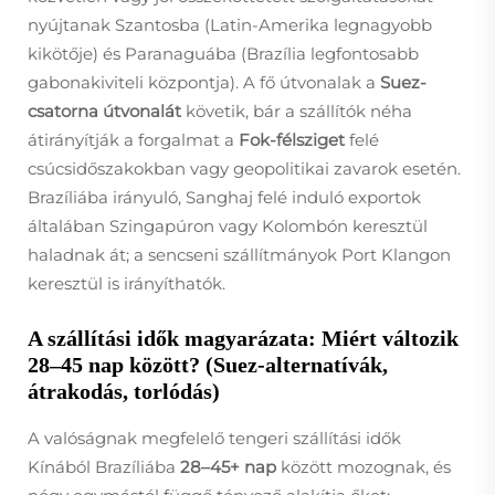
nyújtanak Szantosba (Latin-Amerika legnagyobb
kikötője) és Paranaguába (Brazília legfontosabb
gabonakiviteli központja). A fő útvonalak a
Suez-
csatorna útvonalát
követik, bár a szállítók néha
átirányítják a forgalmat a
Fok-félsziget
felé
csúcsidőszakokban vagy geopolitikai zavarok esetén.
Brazíliába irányuló, Sanghaj felé induló exportok
általában Szingapúron vagy Kolombón keresztül
haladnak át; a sencseni szállítmányok Port Klangon
keresztül is irányíthatók.
A szállítási idők magyarázata: Miért változik
28–45 nap között? (Suez-alternatívák,
átrakodás, torlódás)
A valóságnak megfelelő tengeri szállítási idők
Kínából Brazíliába
28–45+ nap
között mozognak, és