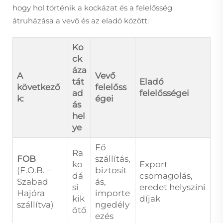
hogy hol történik a kockázat és a felelősség
átruházása a vevő és az eladó között:
Ko
ck
áza
A
Vevő
tát
Eladó
következő
felelőss
ad
felelősségei
k:
égei
ás
hel
ye
Fő
Ra
FOB
szállítás,
ko
Export
(F.O.B. –
biztosít
dá
csomagolás,
Szabad
ás,
si
eredet helyszíni
Hajóra
importe
kik
díjak
szállítva)
ngedély
ötő
ezés