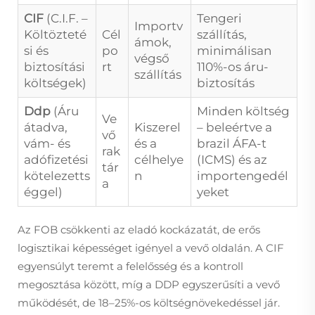
CIF
(C.I.F. –
Tengeri
Importv
Költözteté
Cél
szállítás,
ámok,
si és
po
minimálisan
végső
biztosítási
rt
110%-os áru-
szállítás
költségek)
biztosítás
Ddp
(Áru
Minden költség
Ve
átadva,
Kiszerel
– beleértve a
vő
vám- és
és a
brazil ÁFA-t
rak
adófizetési
célhelye
(ICMS) és az
tár
kötelezetts
n
importengedél
a
éggel)
yeket
Az FOB csökkenti az eladó kockázatát, de erős
logisztikai képességet igényel a vevő oldalán. A CIF
egyensúlyt teremt a felelősség és a kontroll
megosztása között, míg a DDP egyszerűsíti a vevő
működését, de 18–25%-os költségnövekedéssel jár.