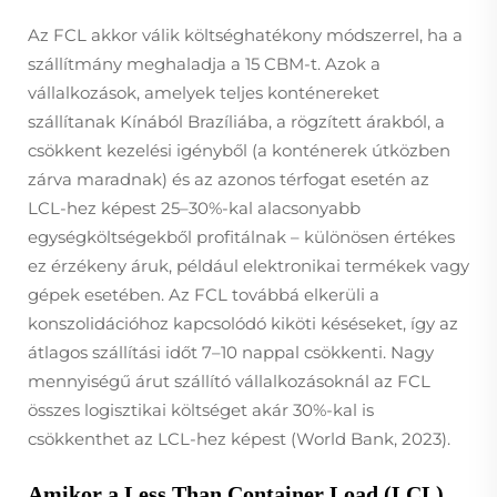
Az FCL akkor válik költséghatékony módszerrel, ha a
szállítmány meghaladja a 15 CBM-t. Azok a
vállalkozások, amelyek teljes konténereket
szállítanak Kínából Brazíliába, a rögzített árakból, a
csökkent kezelési igényből (a konténerek útközben
zárva maradnak) és az azonos térfogat esetén az
LCL-hez képest 25–30%-kal alacsonyabb
egységköltségekből profitálnak – különösen értékes
ez érzékeny áruk, például elektronikai termékek vagy
gépek esetében. Az FCL továbbá elkerüli a
konszolidációhoz kapcsolódó kiköti késéseket, így az
átlagos szállítási időt 7–10 nappal csökkenti. Nagy
mennyiségű árut szállító vállalkozásoknál az FCL
összes logisztikai költséget akár 30%-kal is
csökkenthet az LCL-hez képest (World Bank, 2023).
Amikor a Less Than Container Load (LCL)