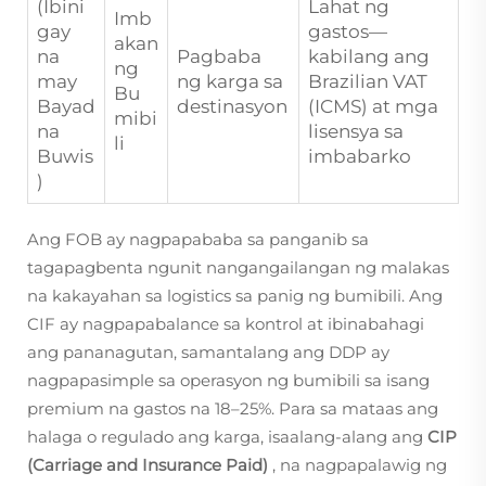
(Ibini
Lahat ng
Imb
gay
gastos—
akan
na
Pagbaba
kabilang ang
ng
may
ng karga sa
Brazilian VAT
Bu
Bayad
destinasyon
(ICMS) at mga
mibi
na
lisensya sa
li
Buwis
imbabarko
)
Ang FOB ay nagpapababa sa panganib sa
tagapagbenta ngunit nangangailangan ng malakas
na kakayahan sa logistics sa panig ng bumibili. Ang
CIF ay nagpapabalance sa kontrol at ibinabahagi
ang pananagutan, samantalang ang DDP ay
nagpapasimple sa operasyon ng bumibili sa isang
premium na gastos na 18–25%. Para sa mataas ang
halaga o regulado ang karga, isaalang-alang ang
CIP
(Carriage and Insurance Paid)
, na nagpapalawig ng