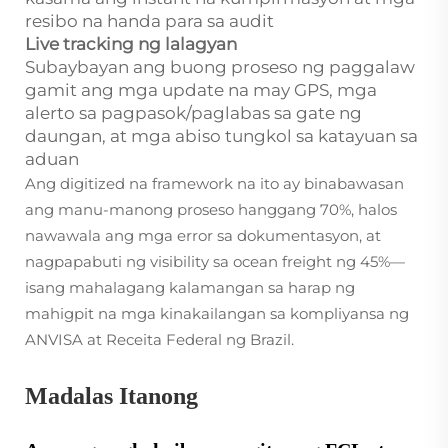
resibo na handa para sa audit
Live tracking ng lalagyan
Subaybayan ang buong proseso ng paggalaw
gamit ang mga update na may GPS, mga
alerto sa pagpasok/paglabas sa gate ng
daungan, at mga abiso tungkol sa katayuan sa
aduan
Ang digitized na framework na ito ay binabawasan
ang manu-manong proseso hanggang 70%, halos
nawawala ang mga error sa dokumentasyon, at
nagpapabuti ng visibility sa ocean freight ng 45%—
isang mahalagang kalamangan sa harap ng
mahigpit na mga kinakailangan sa kompliyansa ng
ANVISA at Receita Federal ng Brazil.
Madalas Itanong