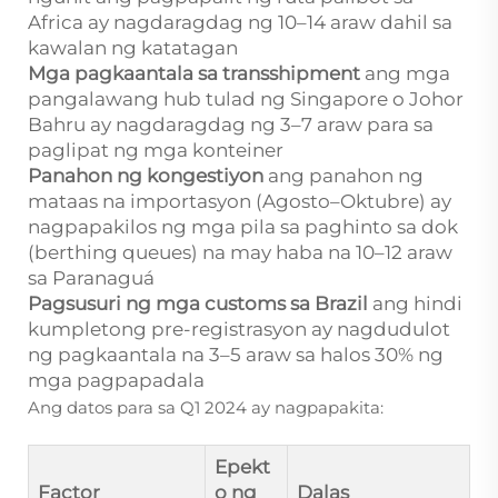
Africa ay nagdaragdag ng 10–14 araw dahil sa
kawalan ng katatagan
Mga pagkaantala sa transshipment
ang mga
pangalawang hub tulad ng Singapore o Johor
Bahru ay nagdaragdag ng 3–7 araw para sa
paglipat ng mga konteiner
Panahon ng kongestiyon
ang panahon ng
mataas na importasyon (Agosto–Oktubre) ay
nagpapakilos ng mga pila sa paghinto sa dok
(berthing queues) na may haba na 10–12 araw
sa Paranaguá
Pagsusuri ng mga customs sa Brazil
ang hindi
kumpletong pre-registrasyon ay nagdudulot
ng pagkaantala na 3–5 araw sa halos 30% ng
mga pagpapadala
Ang datos para sa Q1 2024 ay nagpapakita:
Epekt
Factor
o ng
Dalas