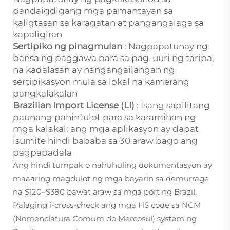
pandaigdigang mga pamantayan sa
kaligtasan sa karagatan at pangangalaga sa
kapaligiran
Sertipiko ng pinagmulan
: Nagpapatunay ng
bansa ng paggawa para sa pag-uuri ng taripa,
na kadalasan ay nangangailangan ng
sertipikasyon mula sa lokal na kamerang
pangkalakalan
Brazilian Import License (LI)
: Isang sapilitang
paunang pahintulot para sa karamihan ng
mga kalakal; ang mga aplikasyon ay dapat
isumite hindi bababa sa 30 araw bago ang
pagpapadala
Ang hindi tumpak o nahuhuling dokumentasyon ay
maaaring magdulot ng mga bayarin sa demurrage
na $120–$380 bawat araw sa mga port ng Brazil.
Palaging i-cross-check ang mga HS code sa NCM
(Nomenclatura Comum do Mercosul) system ng