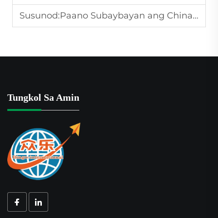
Susunod:
Paano Subaybayan ang China to USA Air Freight sa Real Time?
Tungkol Sa Amin