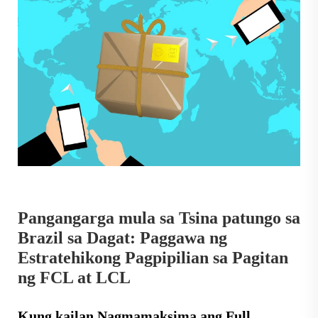
Pangangarga mula sa Tsina patungo sa
Brazil sa Dagat: Paggawa ng
Estratehikong Pagpipilian sa Pagitan
ng FCL at LCL
Kung kailan Nagmamaksima ang Full