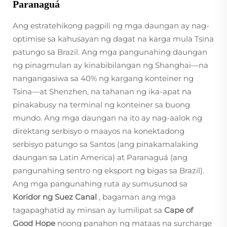
Paranaguá
Ang estratehikong pagpili ng mga daungan ay nag-
optimise sa kahusayan ng dagat na karga mula Tsina
patungo sa Brazil. Ang mga pangunahing daungan
ng pinagmulan ay kinabibilangan ng Shanghai—na
nangangasiwa sa 40% ng kargang konteiner ng
Tsina—at Shenzhen, na tahanan ng ika-apat na
pinakabusy na terminal ng konteiner sa buong
mundo. Ang mga daungan na ito ay nag-aalok ng
direktang serbisyo o maayos na konektadong
serbisyo patungo sa Santos (ang pinakamalaking
daungan sa Latin America) at Paranaguá (ang
pangunahing sentro ng eksport ng bigas sa Brazil).
Ang mga pangunahing ruta ay sumusunod sa
Koridor ng Suez Canal
, bagaman ang mga
tagapaghatid ay minsan ay lumilipat sa
Cape of
Good Hope
noong panahon ng mataas na surcharge