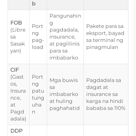
b
Pangunahin
FOB
g
Port
Pakete para sa
(Libre
pagdadala,
ng
eksport, bayad
sa
insurance,
pag-
sa terminal ng
Sasak
at paglilinis
load
pinagmulan
yan)
para sa
imbabarko
CIF
(Gast
Port
Mga buwis
Pagdadala sa
os,
ng
sa
dagat at
Insura
patu
imbabarko
insurance sa
nce,
tung
at huling
karga na hindi
at
uha
paghahatid
bababa sa 110%
Pagd
n
adala)
DDP