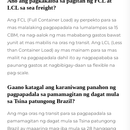
Ano ang pagkakaiba sa pagitan ng FCL at
LCL sa sea freight?
Ang FCL (Full Container Load) ay perpekto para sa
mas malalaking pagpapadala na lumalampas sa 15
CBM, na nag-aalok ng mas mababang gastos bawat
yunit at mas mabilis na oras ng transit. Ang LCL (Less
than Container Load) ay mas mainam para sa mas
maliit na pagpapadala dahil ito ay nagpapababa sa
paunang gastos at nagbibigay-daan sa flexible na
pag-scale.
Gaano katagal ang karaniwang panahon ng
pagpapadala sa pamamagitan ng dagat mula
sa Tsina patungong Brazil?
Ang mga oras ng transit para sa pagpapadala sa
pamamagitan ng dagat mula sa Tsina patungong
Brazil ay maaaring mag-iba mula sa 28 hanggang