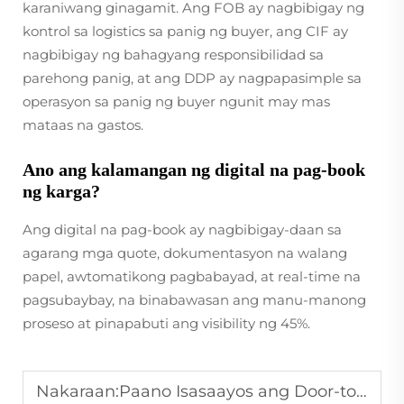
karaniwang ginagamit. Ang FOB ay nagbibigay ng
kontrol sa logistics sa panig ng buyer, ang CIF ay
nagbibigay ng bahagyang responsibilidad sa
parehong panig, at ang DDP ay nagpapasimple sa
operasyon sa panig ng buyer ngunit may mas
mataas na gastos.
Ano ang kalamangan ng digital na pag-book
ng karga?
Ang digital na pag-book ay nagbibigay-daan sa
agarang mga quote, dokumentasyon na walang
papel, awtomatikong pagbabayad, at real-time na
pagsubaybay, na binabawasan ang manu-manong
proseso at pinapabuti ang visibility ng 45%.
Nakaraan:
Paano Isasaayos ang Door-to-Door na Pagpapadala mula sa Tsina patungo sa Europa?