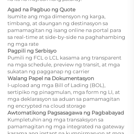
Agad na Pagbuo ng Quote
Isumite ang mga dimensyon ng karga,
timbang, at daungan ng destinasyon sa
pamamagitan ng isang online na portal para
sa real-time at side-by-side na paghahambing
ng mga rate
Pagpili ng Serbisyo
Pumili ng FCL o LCL kasama ang transparent
na mga schedule, preview ng transit, at mga
sukatan ng pagganap ng carrier
Walang Papel na Dokumentasyon
I-upload ang mga Bill of Lading (BOL),
sertipiko ng pinagmulan, mga form ng LI, at
mga deklarasyon sa aduan sa pamamagitan
ng encrypted na cloud storage
Awtomatikong Pagsasagawa ng Pagbabayad
Kumpletuhin ang mga transaksyon sa
pamamagitan ng mga integrated na gateway
kasama ang instant na kumpirmasyon at mga