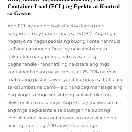
Container Load (FCL) ng Epekto at Kontrol
sa Gastos
Ang FCL ay naging cost-effective kapag ang
kargamento ay lumalampas sa 15 CBM. Ang mga
negosyo na nagpapadala ng buong kontainer mula
sa Tsina patungong Brazil ay nakikinabang sa
nakatakda nang presyo, nabawasan ang
paghahandle (nananatiling nakasara ang mga
kontainer habang nasa transit), at 25–30% na mas
mababang gastos bawat yunit kumpara sa LCL para
sa katumbas na dami—lalo na kapag mahalaga ang
pag-iingat sa mga sensitibong kalakal tulad ng
elektroniko o makinarya. Ang FCL ay maiiwasan din
ang mga pagkaantala sa daungan na dulot ng
consolidation, kaya nababawasan ang average na
oras ng transit ng 7–10 araw. Para sa mga