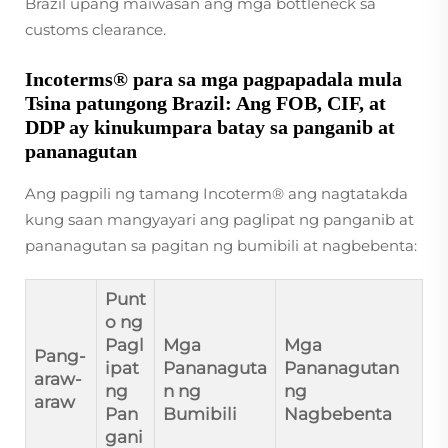
Brazil upang maiwasan ang mga bottleneck sa
customs clearance.
Incoterms® para sa mga pagpapadala mula
Tsina patungong Brazil: Ang FOB, CIF, at
DDP ay kinukumpara batay sa panganib at
pananagutan
Ang pagpili ng tamang Incoterm® ang nagtatakda
kung saan mangyayari ang paglipat ng panganib at
pananagutan sa pagitan ng bumibili at nagbebenta:
Punt
o ng
Pagl
Mga
Mga
Pang-
ipat
Pananaguta
Pananagutan
araw-
ng
n ng
ng
araw
Pan
Bumibili
Nagbebenta
gani