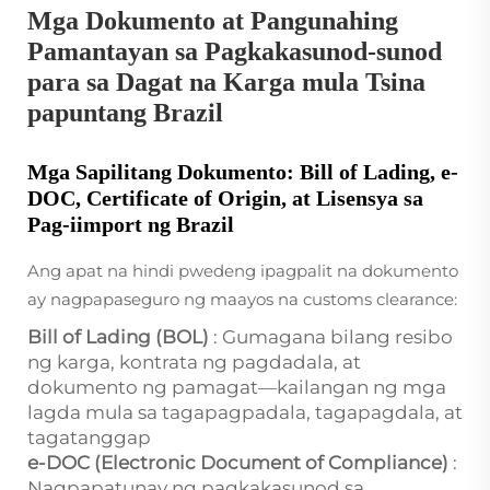
Mga Dokumento at Pangunahing
Pamantayan sa Pagkakasunod-sunod
para sa Dagat na Karga mula Tsina
papuntang Brazil
Mga Sapilitang Dokumento: Bill of Lading, e-
DOC, Certificate of Origin, at Lisensya sa
Pag-iimport ng Brazil
Ang apat na hindi pwedeng ipagpalit na dokumento
ay nagpapaseguro ng maayos na customs clearance:
Bill of Lading (BOL)
: Gumagana bilang resibo
ng karga, kontrata ng pagdadala, at
dokumento ng pamagat—kailangan ng mga
lagda mula sa tagapagpadala, tagapagdala, at
tagatanggap
e-DOC (Electronic Document of Compliance)
:
Nagpapatunay ng pagkakasunod sa