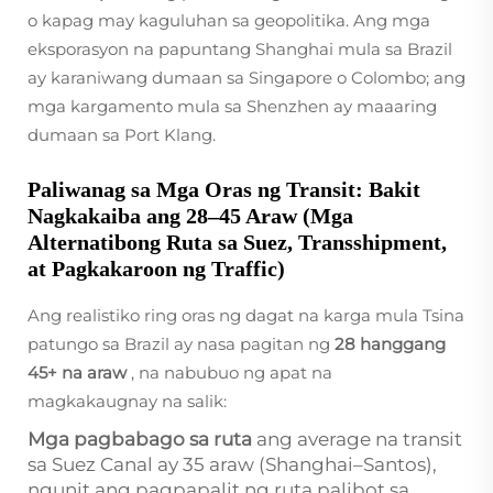
o kapag may kaguluhan sa geopolitika. Ang mga
eksporasyon na papuntang Shanghai mula sa Brazil
ay karaniwang dumaan sa Singapore o Colombo; ang
mga kargamento mula sa Shenzhen ay maaaring
dumaan sa Port Klang.
Paliwanag sa Mga Oras ng Transit: Bakit
Nagkakaiba ang 28–45 Araw (Mga
Alternatibong Ruta sa Suez, Transshipment,
at Pagkakaroon ng Traffic)
Ang realistiko ring oras ng dagat na karga mula Tsina
patungo sa Brazil ay nasa pagitan ng
28 hanggang
45+ na araw
, na nabubuo ng apat na
magkakaugnay na salik:
Mga pagbabago sa ruta
ang average na transit
sa Suez Canal ay 35 araw (Shanghai–Santos),
ngunit ang pagpapalit ng ruta palibot sa