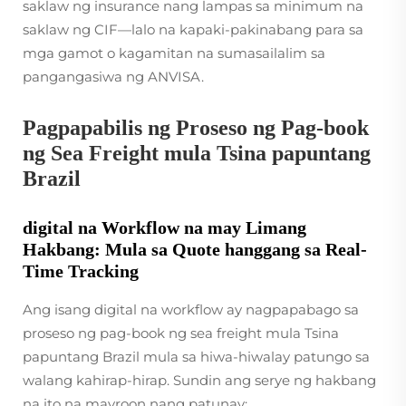
saklaw ng insurance nang lampas sa minimum na
saklaw ng CIF—lalo na kapaki-pakinabang para sa
mga gamot o kagamitan na sumasailalim sa
pangangasiwa ng ANVISA.
Pagpapabilis ng Proseso ng Pag-book
ng Sea Freight mula Tsina papuntang
Brazil
digital na Workflow na may Limang
Hakbang: Mula sa Quote hanggang sa Real-
Time Tracking
Ang isang digital na workflow ay nagpapabago sa
proseso ng pag-book ng sea freight mula Tsina
papuntang Brazil mula sa hiwa-hiwalay patungo sa
walang kahirap-hirap. Sundin ang serye ng hakbang
na ito na mayroon nang patunay: