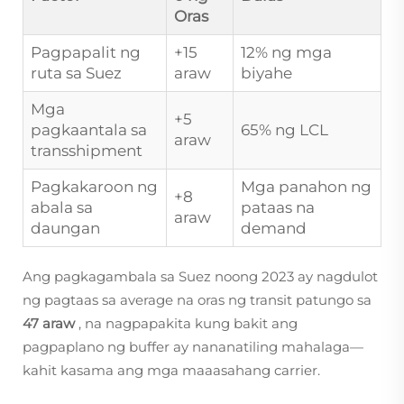
Oras
Pagpapalit ng
+15
12% ng mga
ruta sa Suez
araw
biyahe
Mga
+5
pagkaantala sa
65% ng LCL
araw
transshipment
Pagkakaroon ng
Mga panahon ng
+8
abala sa
pataas na
araw
daungan
demand
Ang pagkagambala sa Suez noong 2023 ay nagdulot
ng pagtaas sa average na oras ng transit patungo sa
47 araw
, na nagpapakita kung bakit ang
pagpaplano ng buffer ay nananatiling mahalaga—
kahit kasama ang mga maaasahang carrier.