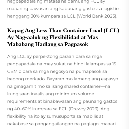
nagpapadala ng mataas na dami, ang FCL ay
maaaring bawasan ang kabuuang gastos sa logistics
hanggang 30% kumpara sa LCL (World Bank 2023).
Kapag Ang Less Than Container Load (LCL)
Ay Nag-aalok ng Flexibilidad at Mas
Mababang Hadlang sa Pagpasok
Ang LCL ay perpektong paraan para sa mga
pagpapadala na may sukat na hindi lalampas sa 15
CBM o para sa mga negosyo na pumapasok sa
bagong merkado. Bayaran mo lamang ang espasyo
na ginagamit mo sa isang shared container—na
kung saan inaalis ang minimum volume
requirements at binabawasan ang paunang gastos
ng 40–60% kumpara sa FCL (Drewry 2023). Ang
flexibility na ito ay sumusuporta sa mabilis at
nakabase sa pangangailangan na paglago: maaari