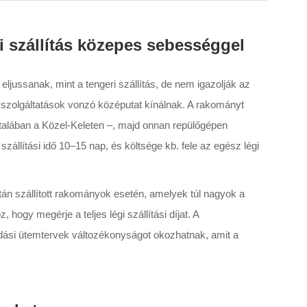
gi szállítás közepes sebességgel
jussanak, mint a tengeri szállítás, de nem igazolják az
brid szolgáltatások vonzó középutat kínálnak. A rakományt
általában a Közel-Keleten –, majd onnan repülőgépen
 szállítási idő 10–15 nap, és költsége kb. fele az egész légi
án szállított rakományok esetén, amelyek túl nagyok a
hogy megérje a teljes légi szállítási díjat. A
dási ütemtervek változékonyságot okozhatnak, amit a