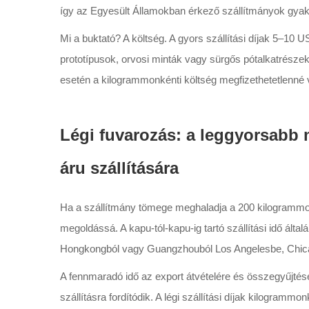
így az Egyesült Államokban érkező szállítmányok gya
Mi a buktató? A költség. A gyors szállítási díjak 5–10 U
prototípusok, orvosi minták vagy sürgős pótalkatrésze
esetén a kilogrammonkénti költség megfizethetetlenné v
Légi fuvarozás: a leggyorsab
áru szállítására
Ha a szállítmány tömege meghaladja a 200 kilogrammot, 
megoldássá. A kapu-tól-kapu-ig tartó szállítási idő ált
Hongkongból vagy Guangzhouból Los Angelesbe, Chic
A fennmaradó idő az export átvételére és összegyűjtés
szállításra fordítódik. A légi szállítási díjak kilogra