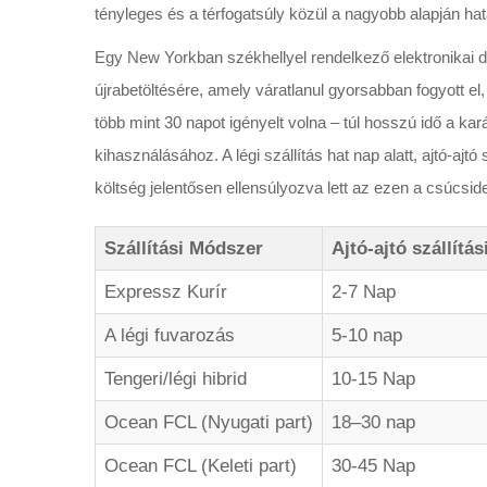
tényleges és a térfogatsúly közül a nagyobb alapján h
Egy New Yorkban székhellyel rendelkező elektronikai d
újrabetöltésére, amely váratlanul gyorsabban fogyott el,
több mint 30 napot igényelt volna – túl hosszú idő a ka
kihasználásához. A légi szállítás hat nap alatt, ajtó-ajtó
költség jelentősen ellensúlyozva lett az ezen a csúcsidej
Szállítási Módszer
Ajtó-ajtó szállítás
Expressz Kurír
2-7 Nap
A légi fuvarozás
5-10 nap
Tengeri/légi hibrid
10-15 Nap
Ocean FCL (Nyugati part)
18–30 nap
Ocean FCL (Keleti part)
30-45 Nap