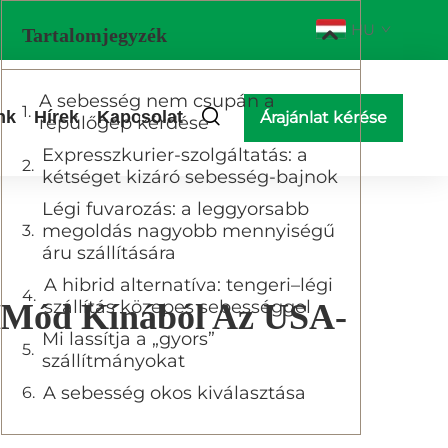
HU
Tartalomjegyzék
A sebesség nem csupán a
nk
Hírek
Kapcsolat
Árajánlat kérése
repülőgép kérdése
Expresszkurier-szolgáltatás: a
kétséget kizáró sebesség-bajnok
Légi fuvarozás: a leggyorsabb
megoldás nagyobb mennyiségű
áru szállítására
A hibrid alternatíva: tengeri–légi
szállítás közepes sebességgel
si Mód Kínából Az USA-
Mi lassítja a „gyors”
szállítmányokat
A sebesség okos kiválasztása