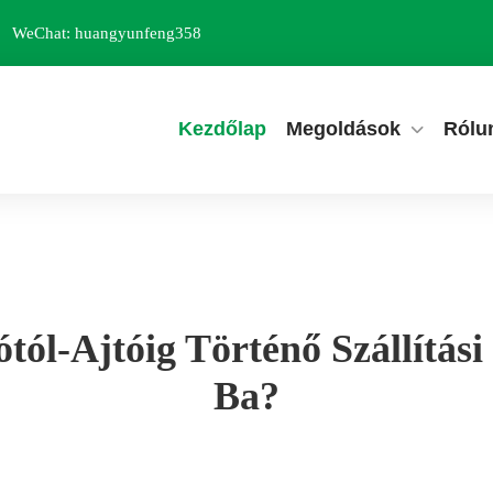
WeChat: huangyunfeng358
Kezdőlap
Megoldások
Rólu
tól-Ajtóig Történő Szállítá
Ba?