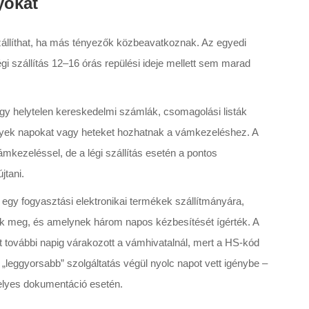
yokat
szállíthat, ha más tényezők közbeavatkoznak. Az egyedi
i szállítás 12–16 órás repülési ideje mellett sem marad
gy helytelen kereskedelmi számlák, csomagolási listák
lyek napokat vagy heteket hozhatnak a vámkezeléshez. A
ámkezeléssel, de a légi szállítás esetén a pontos
jtani.
gy fogyasztási elektronikai termékek szállítmányára,
ak meg, és amelynek három napos kézbesítését ígérték. A
 további napig várakozott a vámhivatalnál, mert a HS-kód
„leggyorsabb” szolgáltatás végül nyolc napot vett igénybe –
helyes dokumentáció esetén.