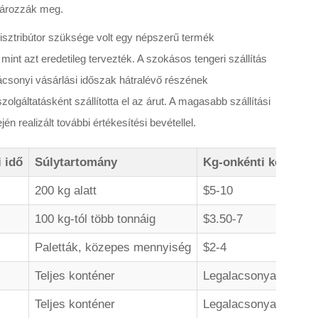
atározzák meg.
isztribútor szüksége volt egy népszerű termék
 mint azt eredetileg tervezték. A szokásos tengeri szállítás
rácsonyi vásárlási időszak hátralévő részének
 szolgáltatásként szállította el az árut. A magasabb szállítási
én realizált további értékesítési bevétellel.
i idő
Súlytartomány
Kg-onkénti költség
200 kg alatt
$5-10
100 kg-tól több tonnáig
$3.50-7
Paletták, közepes mennyiség
$2-4
Teljes konténer
Legalacsonyabb egys
Teljes konténer
Legalacsonyabb egys