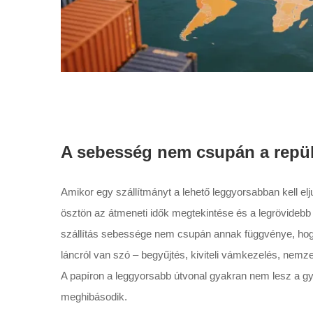
A sebesség nem csupán a repü
Amikor egy szállítmányt a lehető leggyorsabban kell el
ösztön az átmeneti idők megtekintése és a legrövidebb 
szállítás sebessége nem csupán annak függvénye, hog
láncról van szó – begyűjtés, kiviteli vámkezelés, nemze
A papíron a leggyorsabb útvonal gyakran nem lesz a g
meghibásodik.