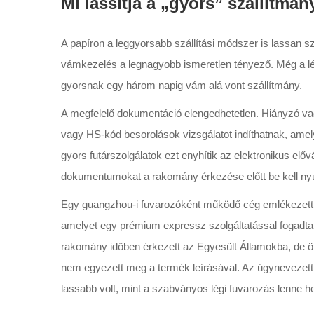
Mi lassítja a „gyors” szállítmán
A papíron a leggyorsabb szállítási módszer is lassan 
vámkezelés a legnagyobb ismeretlen tényező. Még a lég
gyorsnak egy három napig vám alá vont szállítmány.
A megfelelő dokumentáció elengedhetetlen. Hiányzó va
vagy HS-kód besorolások vizsgálatot indíthatnak, ame
gyors futárszolgálatok ezt enyhítik az elektronikus előv
dokumentumokat a rakomány érkezése előtt be kell nyú
Egy guangzhou-i fuvarozóként működő cég emlékezett e
amelyet egy prémium expressz szolgáltatással fogadt
rakomány időben érkezett az Egyesült Államokba, de öt
nem egyezett meg a termék leírásával. Az úgynevezett 
lassabb volt, mint a szabványos légi fuvarozás lenne 