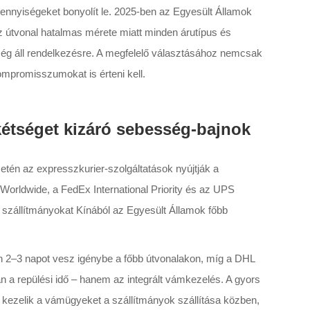
nnyiségeket bonyolít le. 2025-ben az Egyesült Államok
z útvonal hatalmas mérete miatt minden árutípus és
ég áll rendelkezésre. A megfelelő választásához nemcsak
ompromisszumokat is érteni kell.
 kétséget kizáró sebesség-bajnok
etén az expresszkurier-szolgáltatások nyújtják a
s Worldwide, a FedEx International Priority és az UPS
a szállítmányokat Kínából az Egyesült Államok főbb
sen 2–3 napot vesz igénybe a főbb útvonalakon, míg a DHL
 a repülési idő – hanem az integrált vámkezelés. A gyors
n kezelik a vámügyeket a szállítmányok szállítása közben,