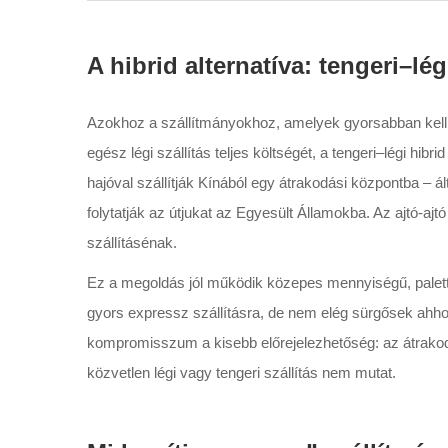
A hibrid alternatíva: tengeri–lé
Azokhoz a szállítmányokhoz, amelyek gyorsabban kell el
egész légi szállítás teljes költségét, a tengeri–légi hi
hajóval szállítják Kínából egy átrakodási központba – 
folytatják az útjukat az Egyesült Államokba. Az ajtó-ajtó
szállításénak.
Ez a megoldás jól működik közepes mennyiségű, palett
gyors expressz szállításra, de nem elég sürgősek ahhoz, 
kompromisszum a kisebb előrejelezhetőség: az átrako
közvetlen légi vagy tengeri szállítás nem mutat.