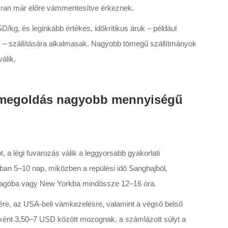
kran már előre vámmentesítve érkeznek.
SD/kg, és leginkább értékes, időkritikus áruk – például
k – szállítására alkalmasak. Nagyobb tömegű szállítmányok
álik.
b megoldás nagyobb mennyiségű
a légi fuvarozás válik a leggyorsabb gyakorlati
alában 5–10 nap, miközben a repülési idő Sanghajból,
agóba vagy New Yorkba mindössze 12–16 óra.
ére, az USA-beli vámkezelésre, valamint a végső belső
mmonként 3,50–7 USD között mozognak, a számlázott súlyt a