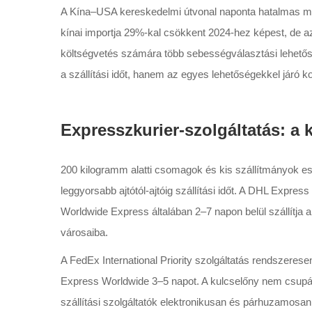
A Kína–USA kereskedelmi útvonal naponta hatalmas me
kínai importja 29%-kal csökkent 2024-hez képest, de a
költségvetés számára több sebességválasztási lehetős
a szállítási időt, hanem az egyes lehetőségekkel járó k
Expresszkurier-szolgáltatás: a
200 kilogramm alatti csomagok és kis szállítmányok es
leggyorsabb ajtótól-ajtóig szállítási időt. A DHL Expres
Worldwide Express általában 2–7 napon belül szállítja 
városaiba.
A FedEx International Priority szolgáltatás rendszere
Express Worldwide 3–5 napot. A kulcselőny nem csupán
szállítási szolgáltatók elektronikusan és párhuzamosa