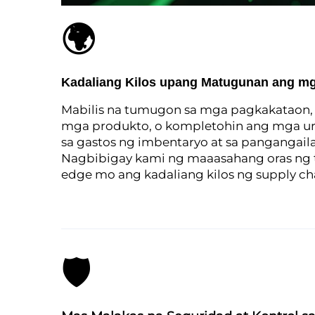
🌍
Kadaliang Kilos upang Matugunan ang m
Mabilis na tumugon sa mga pagkakataon, 
mga produkto, o kompletohin ang mga urg
sa gastos ng imbentaryo at sa pangangai
Nagbibigay kami ng maaasahang oras ng t
edge mo ang kadaliang kilos ng supply ch
🛡️