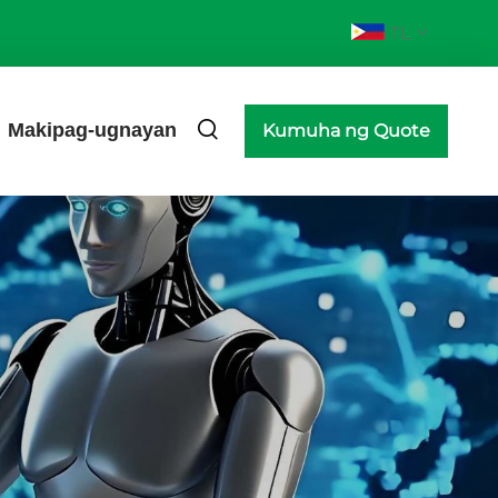
TL
Makipag-ugnayan
Kumuha ng Quote