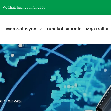
WeChat: huangyunfeng358
e
Mga Solusyon
Tungkol sa Amin
Mga Balita
yo
>
Air way