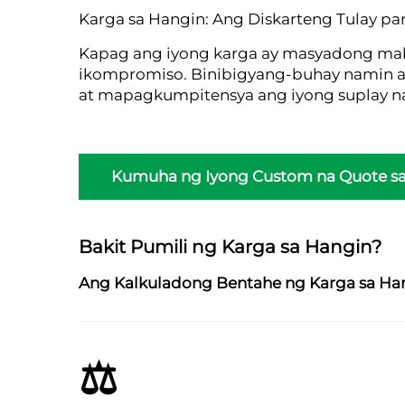
Karga sa Hangin: Ang Diskarteng Tulay p
Kapag ang iyong karga ay masyadong mabi
ikompromiso. Binibigyang-buhay namin an
at mapagkumpitensya ang iyong suplay n
Kumuha ng Iyong Custom na Quote sa
Bakit Pumili ng Karga sa Hangin?
Ang Kalkuladong Bentahe ng Karga sa Ha
⚖️