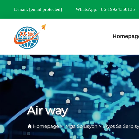
E-mail:
[email protected]
WhatsApp: +86-19924350135
Homepag
Air way
Homepage
>
Mga Solusyon
>
Ayos Sa Serbis