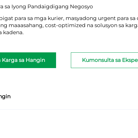
ara sa Iyong Pandaigdigang Negosyo
gat para sa mga kurier, masyadong urgent para sa
g maaasahang, cost-optimized na solusyon sa karg
a kadena.
 Karga sa Hangin
Kumonsulta sa Ekspe
ngin