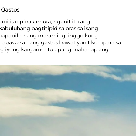
 Gastos
bilis o pinakamura, ngunit ito ang
abuluhang pagtitipid sa oras sa isang
agpapabilis nang maraming linggo kung
binabawasan ang gastos bawat yunit kumpara sa
e ng iyong kargamento upang mahanap ang