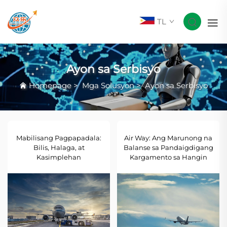
TL
Ayon sa Serbisyo
Homepage
>
Mga Solusyon
>
Ayon sa Serbisyo
Mabilisang Pagpapadala:
Air Way: Ang Marunong na
Bilis, Halaga, at
Balanse sa Pandaigdigang
Kasimplehan
Kargamento sa Hangin