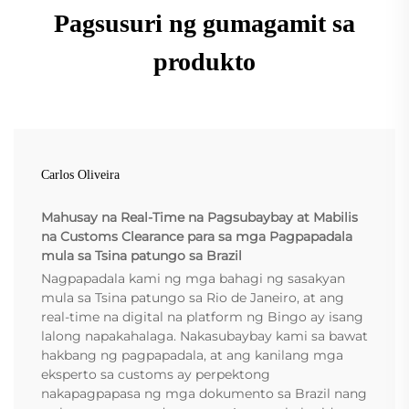
Pagsusuri ng gumagamit sa
produkto
Carlos Oliveira
Mahusay na Real-Time na Pagsubaybay at Mabilis
na Customs Clearance para sa mga Pagpapadala
mula sa Tsina patungo sa Brazil
Nagpapadala kami ng mga bahagi ng sasakyan
mula sa Tsina patungo sa Rio de Janeiro, at ang
real-time na digital na platform ng Bingo ay isang
lalong napakahalaga. Nakasubaybay kami sa bawat
hakbang ng pagpapadala, at ang kanilang mga
eksperto sa customs ay perpektong
nakapagpapasa ng mga dokumento sa Brazil nang