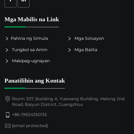
Mga Mabilis na Link
Pahina ng Simula
Mga Solusyon
Tungkol sa Amin
Mga Balita
Makipag-ugnayan
Panatilihin ang Kontak
Room 307, Building A, Yuewang Building, Helong 2nd
Road, Baiyun District, Guangzhou
+86-19924350135
[email protected]