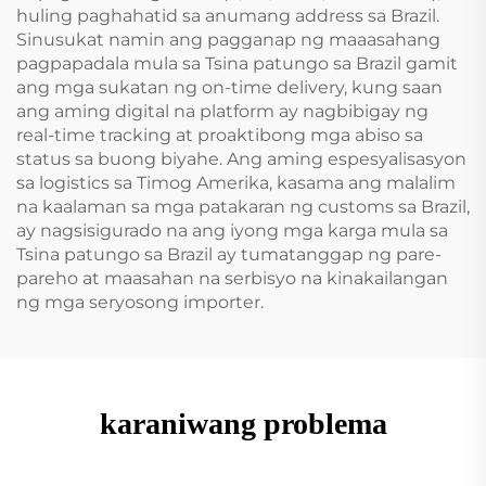
huling paghahatid sa anumang address sa Brazil.
Sinusukat namin ang pagganap ng maaasahang
pagpapadala mula sa Tsina patungo sa Brazil gamit
ang mga sukatan ng on-time delivery, kung saan
ang aming digital na platform ay nagbibigay ng
real-time tracking at proaktibong mga abiso sa
status sa buong biyahe. Ang aming espesyalisasyon
sa logistics sa Timog Amerika, kasama ang malalim
na kaalaman sa mga patakaran ng customs sa Brazil,
ay nagsisigurado na ang iyong mga karga mula sa
Tsina patungo sa Brazil ay tumatanggap ng pare-
pareho at maasahan na serbisyo na kinakailangan
ng mga seryosong importer.
karaniwang problema