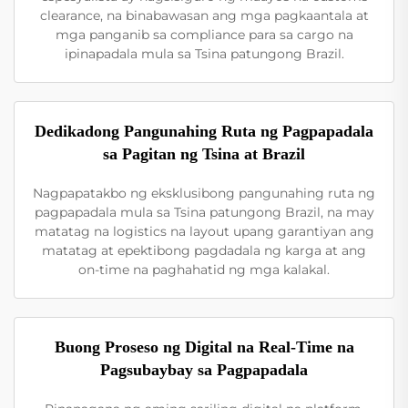
clearance, na binabawasan ang mga pagkaantala at
mga panganib sa compliance para sa cargo na
ipinapadala mula sa Tsina patungong Brazil.
Dedikadong Pangunahing Ruta ng Pagpapadala
sa Pagitan ng Tsina at Brazil
Nagpapatakbo ng eksklusibong pangunahing ruta ng
pagpapadala mula sa Tsina patungong Brazil, na may
matatag na logistics na layout upang garantiyan ang
matatag at epektibong pagdadala ng karga at ang
on-time na paghahatid ng mga kalakal.
Buong Proseso ng Digital na Real-Time na
Pagsubaybay sa Pagpapadala