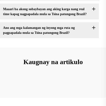
Maaari ba akong subaybayan ang aking karga nang real
time kapag nagpapadala mula sa Tsina patungong Brazil?
Ano ang mga kalamangan ng inyong mga ruta ng
pagpapadala mula sa Tsina patungong Brazil?
Kaugnay na artikulo