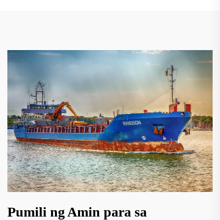
Pumili ng Amin para sa