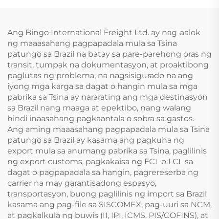
Ang Bingo International Freight Ltd. ay nag-aalok
ng maaasahang pagpapadala mula sa Tsina
patungo sa Brazil na batay sa pare-parehong oras ng
transit, tumpak na dokumentasyon, at proaktibong
paglutas ng problema, na nagsisigurado na ang
iyong mga karga sa dagat o hangin mula sa mga
pabrika sa Tsina ay nararating ang mga destinasyon
sa Brazil nang maaga at epektibo, nang walang
hindi inaasahang pagkaantala o sobra sa gastos.
Ang aming maaasahang pagpapadala mula sa Tsina
patungo sa Brazil ay kasama ang pagkuha ng
export mula sa anumang pabrika sa Tsina, paglilinis
ng export customs, pagkakaisa ng FCL o LCL sa
dagat o pagpapadala sa hangin, pagrereserba ng
carrier na may garantisadong espasyo,
transportasyon, buong paglilinis ng import sa Brazil
kasama ang pag-file sa SISCOMEX, pag-uuri sa NCM,
at pagkalkula ng buwis (II, IPI, ICMS, PIS/COFINS), at