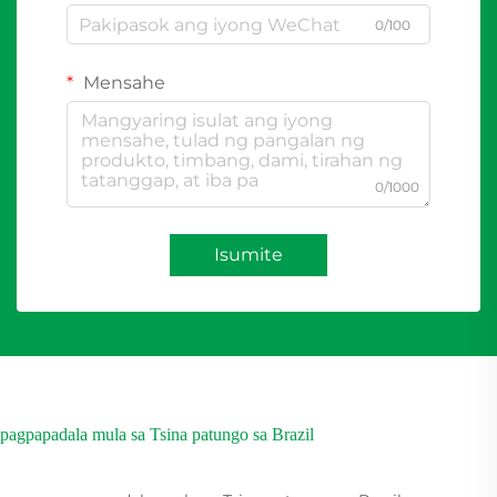
0/100
Mensahe
0/1000
Isumite
pagpapadala mula sa Tsina patungo sa Brazil