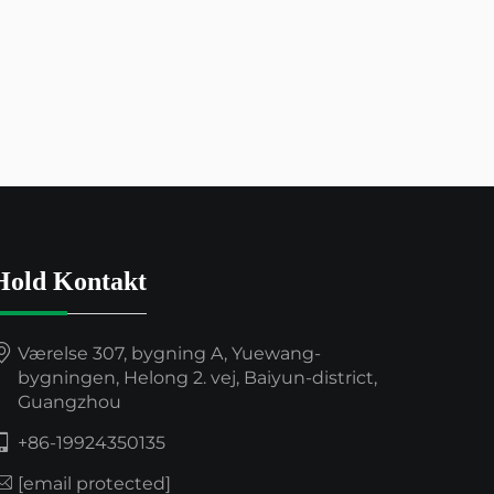
Hold Kontakt
Værelse 307, bygning A, Yuewang-
bygningen, Helong 2. vej, Baiyun-district,
Guangzhou
+86-19924350135
[email protected]