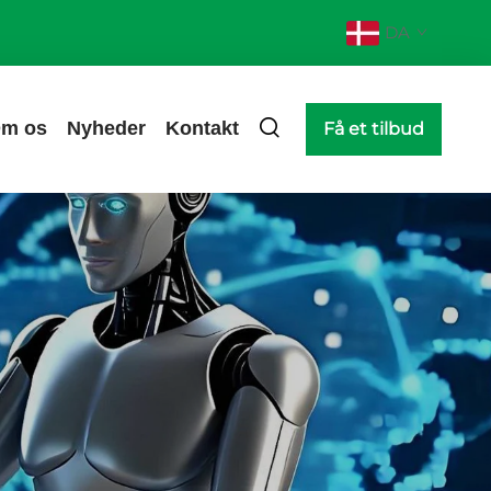
DA
m os
Nyheder
Kontakt
Få et tilbud