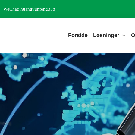
WeChat: huangyunfeng358
Forside
Løsninger
O
nevej