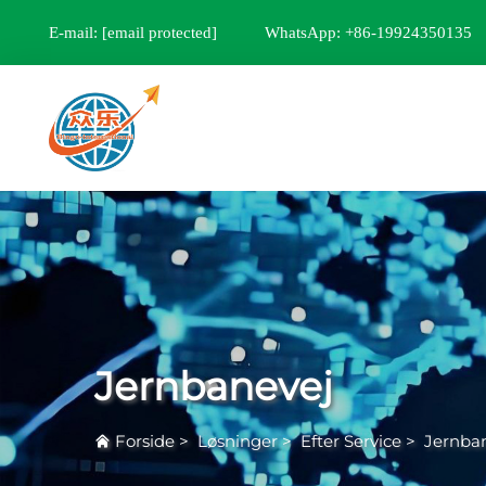
E-mail:
[email protected]
WhatsApp: +86-19924350135
Jernbanevej
Forside
>
Løsninger
>
Efter Service
>
Jernba