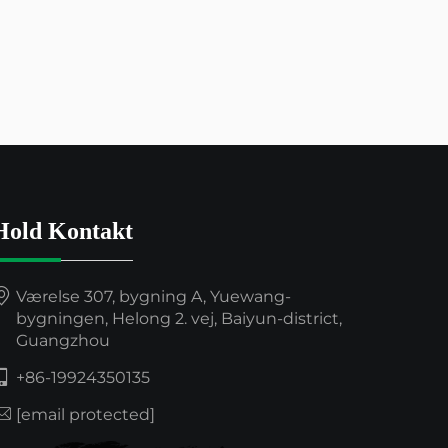
Hold Kontakt
Værelse 307, bygning A, Yuewang-
bygningen, Helong 2. vej, Baiyun-district,
Guangzhou
+86-19924350135
[email protected]