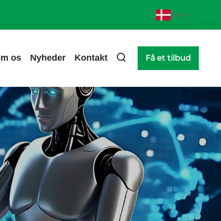
DA
m os
Nyheder
Kontakt
Få et tilbud