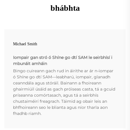
bhábhta
Michael Smith
Iompair gan stró ó Shíne go dtí SAM le seirbhísí i
mbunáit amháin
Bingo cuireann gach rud in áirithe ar ár n-iompar
ó Shíne go dtí SAM—leabharú, iompair, glanadh
ceanndála agus stóráil. Bainann a fhoireann
ghairmiúil úsáid as gach próiseas casta, tá a gcuid
príseanna comórtasach, agus tá a seirbhís
chustaiméirí freagrach. Táimid ag obair leis an
bhfhoireann seo le blianta agus níor tharla aon
fhadhb riamh.