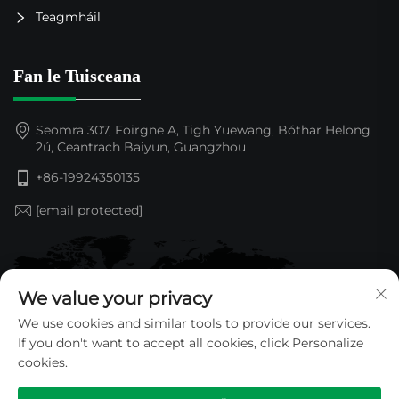
Teagmháil
Fan le Tuisceana
Seomra 307, Foirgne A, Tigh Yuewang, Bóthar Helong
2ú, Ceantrach Baiyun, Guangzhou
+86-19924350135
[email protected]
We value your privacy
We use cookies and similar tools to provide our services.
If you don't want to accept all cookies, click Personalize
cookies.