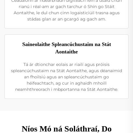
Ceadaíonn ár ndearbhadh digiteach féin a úsáid chun
rianú i réal-am ar gach tarchur ó Shín go Stáit
Aontaithe, le dul chun cinn logaisticiúil trasna agus
stádas glan ar an gcargó ag gach am.
Saineolaithe Spleancúchustaim na Stát
Aontaithe
Tá ár dtionchar eolais ar riailí agus próisis
spleancúchustaim na Stát Aontaithe, agus déanaimid
an fhoilsiú agus an spleancúchustaim go
héifeachtach, ag cur in aghaidh mhoill
neamhthreorach i mbportanna na Stát Aontaithe.
Níos Mó ná Soláthraí, Do