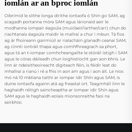
iomlán ar an bproc iomlán
Oibrímid le slíthe longa dírithe iontaofa ó Shín go SAM, ag
scagadh portanna móra SAM agus lárionaid aeir le
modhanna iompair éagsúla (muir/aeir/iarthar/carr) chun do
riachtanais éagsúla maidir le mallraí a chur i mbun. Tá fios
ag ár fhoireann gairmiúil ar rialacháin glanadh ceanaí SAM,
ag cinnti iontráil thapa agus comhfhreagrach sa phort,
agus tá an t-iompar comhcheangailte le stóráil istigh i SAM
agus le córas dáileadh chun loighistíocht gan aon bhris. Le
linn ár ndeisitheoireacht digiteach féin, is féidir leat do
mhallraí a rianú i ré a fhis in aon am agus i aon áit. Le níos
mó ná 10 mbliana taithí ar iompar idir Shín agus SAM, is
duine iontaofa againn atá ag freastal ort. Teagmháil linn le
haghaidh réitigh saincheaptha ar iompar idir Shín agus
SAM agus le haghaidh eolais mionsonraithe faoi na
seirbhísí.