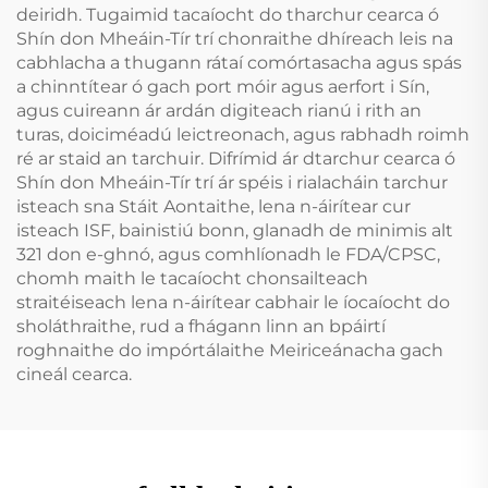
deiridh. Tugaimid tacaíocht do tharchur cearca ó
Shín don Mheáin-Tír trí chonraithe dhíreach leis na
cabhlacha a thugann rátaí comórtasacha agus spás
a chinntítear ó gach port móir agus aerfort i Sín,
agus cuireann ár ardán digiteach rianú i rith an
turas, doiciméadú leictreonach, agus rabhadh roimh
ré ar staid an tarchuir. Difrímid ár dtarchur cearca ó
Shín don Mheáin-Tír trí ár spéis i rialacháin tarchur
isteach sna Stáit Aontaithe, lena n-áirítear cur
isteach ISF, bainistiú bonn, glanadh de minimis alt
321 don e-ghnó, agus comhlíonadh le FDA/CPSC,
chomh maith le tacaíocht chonsailteach
straitéiseach lena n-áirítear cabhair le íocaíocht do
sholáthraithe, rud a fhágann linn an bpáirtí
roghnaithe do impórtálaithe Meiriceánacha gach
cineál cearca.