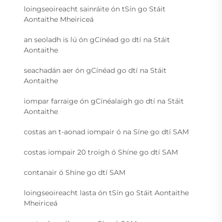
loingseoireacht sainráite ón tSín go Stáit
Aontaithe Mheiriceá
an seoladh is lú ón gCínéad go dtí na Stáit
Aontaithe
seachadán aer ón gCínéad go dtí na Stáit
Aontaithe
iompar farraige ón gCínéalaigh go dtí na Stáit
Aontaithe
costas an t-aonad iompair ó na Síne go dtí SAM
costas iompair 20 troigh ó Shíne go dtí SAM
contanair ó Shíne go dtí SAM
loingseoireacht lasta ón tSín go Stáit Aontaithe
Mheiriceá