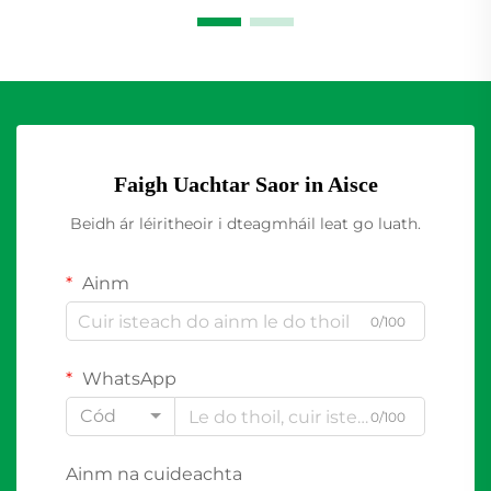
Faigh Uachtar Saor in Aisce
Beidh ár léiritheoir i dteagmháil leat go luath.
Ainm
0/100
WhatsApp
Cód
0/100
Ainm na cuideachta