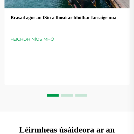
Brasaíl agus an tSín a thosú ar bhóthar farraige nua
FEICHDH NÍOS MHÓ
Léirmheas úsáideora ar an