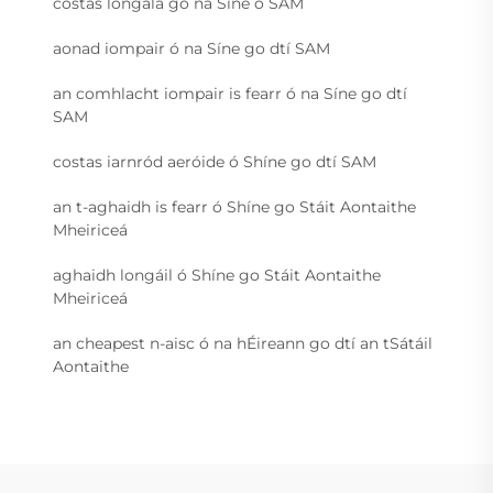
costas longála go na Síne ó SAM
aonad iompair ó na Síne go dtí SAM
an comhlacht iompair is fearr ó na Síne go dtí
SAM
costas iarnród aeróide ó Shíne go dtí SAM
an t-aghaidh is fearr ó Shíne go Stáit Aontaithe
Mheiriceá
aghaidh longáil ó Shíne go Stáit Aontaithe
Mheiriceá
an cheapest n-aisc ó na hÉireann go dtí an tSátáil
Aontaithe