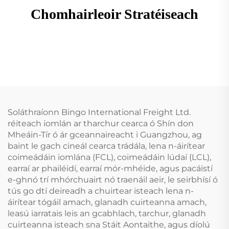
Chomhairleoir Stratéiseach
Soláthraíonn Bingo International Freight Ltd.
réiteach iomlán ar tharchur cearca ó Shín don
Mheáin-Tír ó ár gceannaireacht i Guangzhou, ag
baint le gach cineál cearca trádála, lena n-áirítear
coimeádáin iomlána (FCL), coimeádáin lúdaí (LCL),
earraí ar phailéidí, earraí mór-mhéide, agus pacáistí
e-ghnó trí mhórchuairt nó traenáil aeir, le seirbhísí ó
tús go dtí deireadh a chuirtear isteach lena n-
áirítear tógáil amach, glanadh cuirteanna amach,
leasú iarratais leis an gcabhlach, tarchur, glanadh
cuirteanna isteach sna Stáit Aontaithe, agus díolú