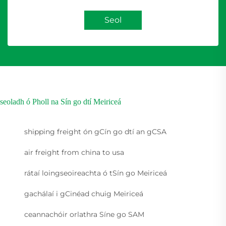
Seol
seoladh ó Pholl na Sín go dtí Meiriceá
shipping freight ón gCín go dtí an gCSA
air freight from china to usa
rátaí loingseoireachta ó tSín go Meiriceá
gachálaí i gCinéad chuig Meiriceá
ceannachóir orlathra Síne go SAM