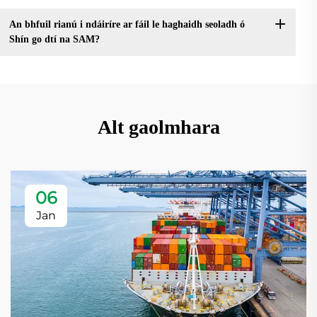
An bhfuil rianú i ndáiríre ar fáil le haghaidh seoladh ó
Shín go dtí na SAM?
Alt gaolmhara
06
Jan