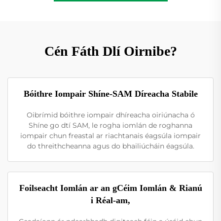
Cén Fáth Dlí Oirnibe?
Bóithre Iompair Shíne-SAM Díreacha Stabile
Oibrímid bóithre iompair dhíreacha oiriúnacha ó
Shíne go dtí SAM, le rogha iomlán de roghanna
iompair chun freastal ar riachtanais éagsúla iompair
do threithcheanna agus do bhailiúcháin éagsúla.
Foilseacht Iomlán ar an gCéim Iomlán & Rianú
i Réal-am,