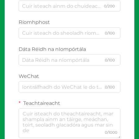
0/200
Ríomhphost
0/100
Dáta Réidh na nIompórtála
0/100
WeChat
0/100
Teachtaireacht
0/1000