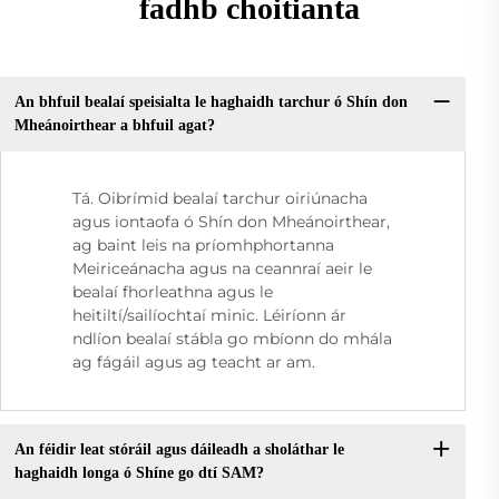
fadhb choitianta
An bhfuil bealaí speisialta le haghaidh tarchur ó Shín don
Mheánoirthear a bhfuil agat?
Tá. Oibrímid bealaí tarchur oiriúnacha
agus iontaofa ó Shín don Mheánoirthear,
ag baint leis na príomhphortanna
Meiriceánacha agus na ceannraí aeir le
bealaí fhorleathna agus le
heitiltí/sailíochtaí minic. Léiríonn ár
ndlíon bealaí stábla go mbíonn do mhála
ag fágáil agus ag teacht ar am.
An féidir leat stóráil agus dáileadh a sholáthar le
haghaidh longa ó Shíne go dtí SAM?