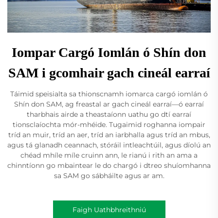
Iompar Cargó Iomlán ó Shín don
SAM i gcomhair gach cineál earraí
Táimid speisialta sa thionscnamh iomarca cargó iomlán ó
Shín don SAM, ag freastal ar gach cineál earraí—ó earraí
tharbhais airde a theastaíonn uathu go dtí earraí
tionsclaíochta mór-mhéide. Tugaimid roghanna iompair
tríd an muir, tríd an aer, tríd an iarbhalla agus tríd an mbus,
agus tá glanadh ceannach, stóráil intleachtúil, agus díolú an
chéad mhíle míle cruinn ann, le rianú i rith an ama a
chinntíonn go mbaintear le do chargó i dtreo shuíomhanna
sa SAM go sábháilte agus ar am.
Faigh Uathbhreithniú