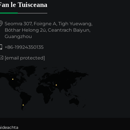
Fan le Tuisceana
Seomra 307, Foirgne A, Tigh Yuewang,
Bóthar Helong 2ú, Ceantrach Baiyun,
Guangzhou
+86-19924350135
[email protected]
áideachta