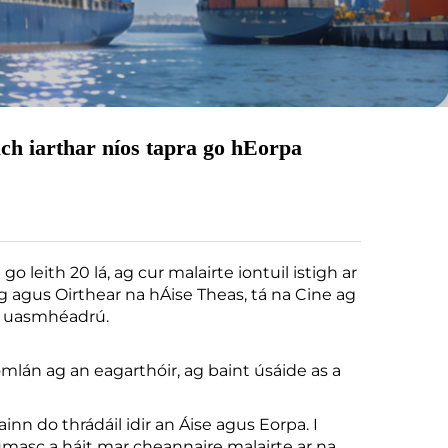
ch iarthar níos tapra go hEorpa
o leith 20 lá, ag cur malairte iontuil istigh ar
urg agus Oirthear na hÁise Theas, tá na Cine ag
 a uasmhéadrú.
omlán ag an eagarthóir, ag baint úsáide as a
nn do thrádáil idir an Áise agus Eorpa. I
cumasc a háit mar cheannaire malairte ar na