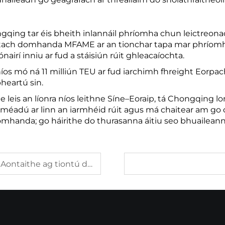
ongqing tar éis bheith inlannáil phríomha chun leictreona
ntach domhanda MFAME ar an tionchar tapa mar phríomhp
rí inniu ar fud a stáisiún rúit ghleacaíochta.
íos mó ná 11 milliún TEU ar fud iarchimh fhreight Eorpach
heartú sin.
 leis an líonra níos leithne Síne–Eoraip, tá Chongqing lo
le méadú ar linn an iarmhéid rúit agus má chaitear am go
omhanda; go háirithe do thurasanna áitiu seo bhuaileann 
us oibríochtaí sraith soláthar ar fud an tíre