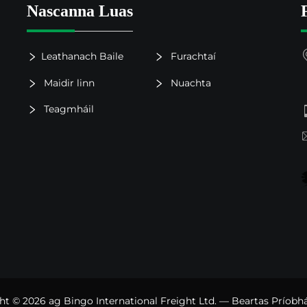
Nascanna Luas
Leathanach Baile
Furachtaí
Maidir linn
Nuachta
Teagmháil
ght © 2026 ag Bingo International Freight Ltd. —
Beartas Príobh