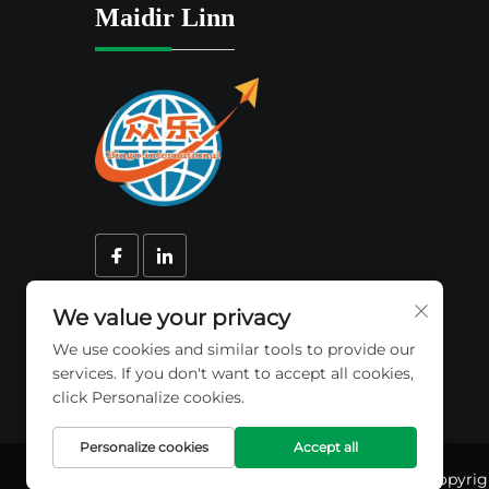
Maidir Linn
We value your privacy
We use cookies and similar tools to provide our
services. If you don't want to accept all cookies,
click Personalize cookies.
Personalize cookies
Accept all
I copyri