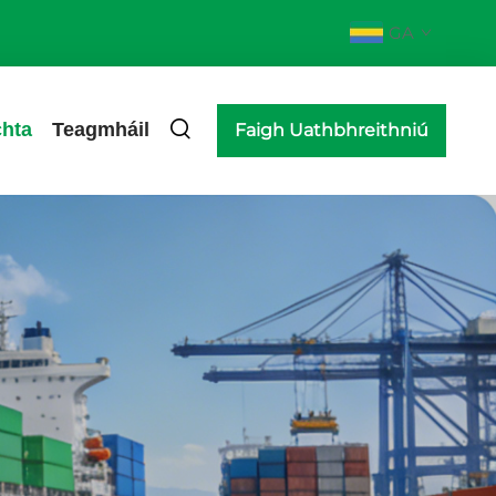
GA
hta
Teagmháil
Faigh Uathbhreithniú