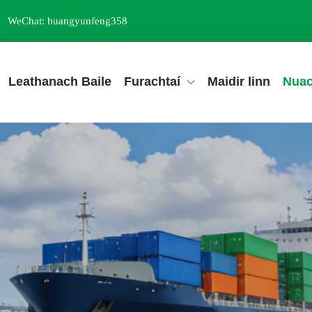
WeChat: huangyunfeng358
Leathanach Baile
Furachtaí
Maidir linn
Nuac