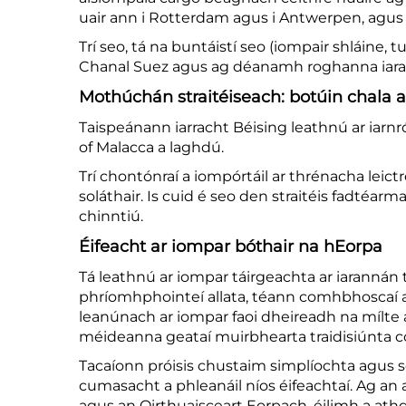
uair ann i Rotterdam agus i Antwerpen, ag
Trí seo, tá na buntáistí seo (iompair shláine,
Chanal Suez agus ag déanamh roghanna iarainn
Mothúchán straitéiseach: botúin chala a 
Taispeánann iarracht Béising leathnú ar iarnró
of Malacca a laghdú.
Trí chontónraí a iompórtáil ar thrénacha leict
soláthair. Is cuid é seo den straitéis fadtéar
chinntiú.
Éifeacht ar iompar bóthair na hEorpa
Tá leathnú ar iompar táirgeachta ar iarannán
phríomhphointeí allata, téann comhbhoscaí a t
leanúnach ar iompar faoi dheireadh na mílte 
méideanna geataí muirbhearta traidisiúnta 
Tacaíonn próisis chustaim simplíochta agus scé
cumasacht a phleanáil níos éifeachtaí. Ag an 
agus an Oirthuaisceart Eorpach, éilimh a athd