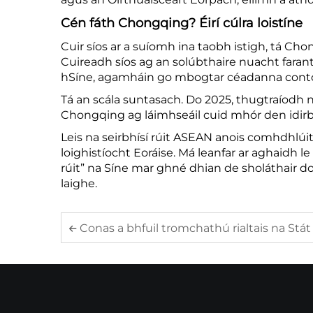
Cén fáth Chongqing? Éirí cúlra loistíne
Cuir síos ar a suíomh ina taobh istigh, tá Ch
Cuireadh síos ag an solúbthaire nuacht fara
hSíne, agamháin go mbogtar céadanna contónai
Tá an scála suntasach. Do 2025, thugtraíodh n
Chongqing ag láimhseáil cuid mhór den idirb
Leis na seirbhísí rúit ASEAN anois comhdhlúite
loighistíocht Eoráise. Má leanfar ar aghaidh 
rúit” na Síne mar ghné dhian de sholáthair d
laighe.
Conas a bhfuil tromchathú rialtais na Stát Aontaithe ag tiontú do phortanna, iompar, ag