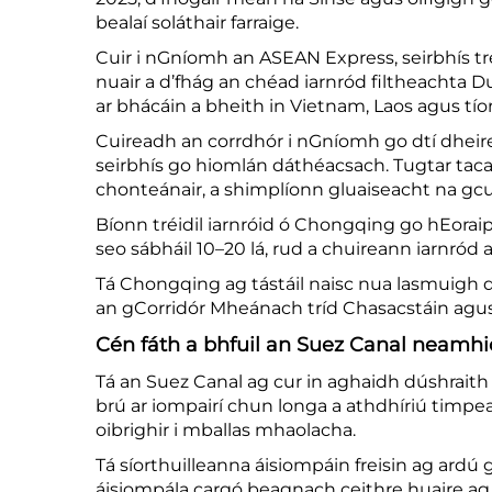
bealaí soláthair farraige.
Cuir i nGníomh an ASEAN Express, seirbhís tré
nuair a d’fhág an chéad iarnród filtheachta D
ar bhácáin a bheith in Vietnam, Laos agus tíor
Cuireadh an corrdhór i nGníomh go dtí dheire
seirbhís go hiomlán dáthéacsach. Tugtar taca
chonteánair, a shimplíonn gluaiseacht na gcu
Bíonn tréidil iarnróid ó Chongqing go hEoraip
seo sábháil 10–20 lá, rud a chuireann iarnród 
Tá Chongqing ag tástáil naisc nua lasmuigh de
an gCorridór Mheánach tríd Chasacstáin agus an
Cén fáth a bhfuil an Suez Canal neamhi
Tá an Suez Canal ag cur in aghaidh dúshraith
brú ar iompairí chun longa a athdhíriú timpea
oibrighir i mballas mhaolacha.
Tá síorthuilleanna áisiompáin freisin ag ardú
áisiompála cargó beagnach ceithre huaire ag 