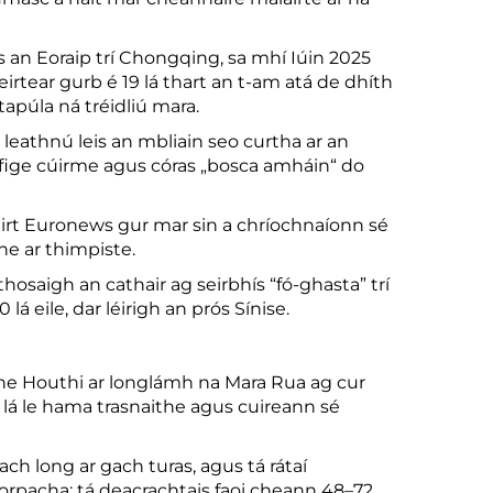
s an Eoraip trí Chongqing, sa mhí Iúin 2025
irtear gurb é 19 lá thart an t-am atá de dhíth
tapúla ná tréidliú mara.
eathnú leis an mbliain seo curtha ar an
ifige cúirme agus córas „bosca amháin“ do
Dúirt Euronews gur mar sin a chríochnaíonn sé
he ar thimpiste.
osaigh an cathair ag seirbhís “fó-ghasta” trí
 eile, dar léirigh an prós Sínise.
ithe Houthi ar longlámh na Mara Rua ag cur
 lá le hama trasnaithe agus cuireann sé
ch long ar gach turas, agus tá rátaí
orpacha: tá deacrachtais faoi cheann 48–72