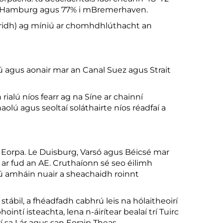
 i Hamburg agus 77% i mBremerhaven.
ndeiridh) ag míniú ar chomhdhlúthacht an
úlú agus aonair mar an Canal Suez agus Strait
rialú níos fearr ag na Síne ar chainní
olú agus seoltaí soláthairte níos réadfaí a
 Eorpa. Le Duisburg, Varsó agus Béicsé mar
 ar fud an AE. Cruthaíonn sé seo éilimh
iú amháin nuair a sheachaidh roinnt
tábil, a fhéadfadh cabhrú leis na hólaitheoirí
tí isteachta, lena n-áirítear bealaí trí Tuirc
 sa Lár agus san Eoraip Theas.