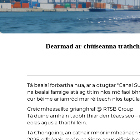
Dearmad ar chúiseanna tráthché
Tá bealaí forbartha nua, ar a dtugtar "Canal Su
na bealaí farraige atá ag titim níos mó faoi bh
cur béime ar iarnród mar réiteach níos tapúl
Creidmheasaílte grianghraf @ RTSB Group
Tá duine amháin taobh thiar den téacs seo – ní
eolas agus a thaithí féin.
Tá Chongqing, an cathair mhór inmheánach sa oi
2025, d'fhógair meán na Sinse agus oifigigh go