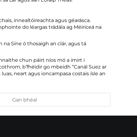
chais, innealtóireachta agus géarásca.
hointe do léargas trádála ag Méiriceá na
 na Síne ó thosaigh an clár, agus tá
nnaithe chun páirt níos mó a imirt i
 cothrom, b’fhéidir go mbeidh “Canál Suez ar
luas, neart agus ioncampasa costais ísle an
Gan bhéal