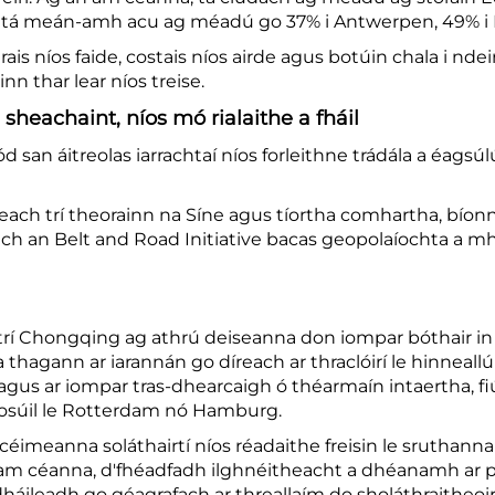
us tá meán-amh acu ag méadú go 37% i Antwerpen, 49%
 turais níos faide, costais níos airde agus botúin chala i 
 thar lear níos treise.
sheachaint, níos mó rialaithe a fháil
d san áitreolas iarrachtaí níos forleithne trádála a éags
reach trí theorainn na Síne agus tíortha comhartha, bíonn 
mach an Belt and Road Initiative bacas geopolaíochta a mha
 trí Chongqing ag athrú deiseanna don iompar bóthair in
hagann ar iarannán go díreach ar thraclóirí le hinneallú
agus ar iompar tras-dhearcaigh ó théarmaín intaertha, f
cosúil le Rotterdam nó Hamburg.
imeanna soláthairtí níos réadaithe freisin le sruthanna s
am céanna, d'fhéadfadh ilghnéitheacht a dhéanamh ar phoin
háileadh go géagrafach ar threallaím do sholáthraitheoirí