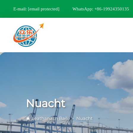
E-mail:
[email protected]
WhatsApp: +86-19924350135
Nuacht
Leathanach Baile
>
Nuacht