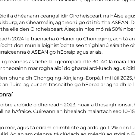
idil a dhéanann ceangal idir Oirdheisceart na hÁise agu
uisburg, an Ghearmáin, ag treorú go dtí tíortha ASEAN. De
tha eile den Oirdheisceart Áise; sin níos mó ná 50% níos 
adh 2024 le traenacha ó Hanoi go Chongqing, ach tá an l
íocht don múnla loighistíochta seo trí ghlanú sáraithe o
rraiceanna ó ASEAN go hEoraip agus ar ais.
 i gceannas as fiche lá, i gcomparáid le 30–40 lá mara. 
ar theorainn mar rogha aibí do gharraí ard-luach agus ídit
n bhunaidh Chongqing–Xinjiang–Eorpá. I mí Iúil 2025, th
 Tuirc, ag cur am trasnaithe go hEorpa ar aghaidh le 10 lá
onraí
 oibre ardóide ó dheireadh 2023, nuair a thosaigh ionsa
ll na hAfraice. Cuireann an bhealach malartach seo 10–15
 go mór, agus tá cúram coimhlinte ag ardú go 1–2% den lua
éirí. Ag an am céanna, tá clúdach ag méadú ag stóráin E