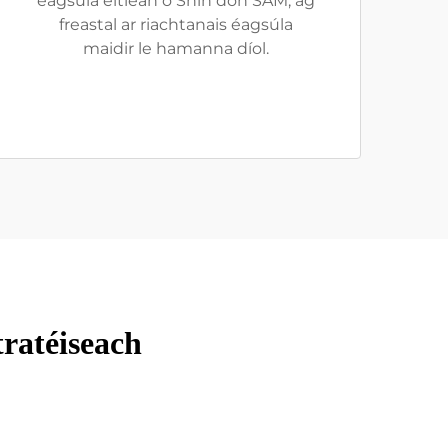
éagsúla eitleán ó Shín don SAM, ag
freastal ar riachtanais éagsúla
maidir le hamanna díol.
ratéiseach