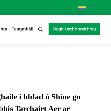
GA
hta
Teagmháil
Faigh Uathbhreithniú
haile i bhfad ó Shíne go
bhís Tarchairt Aer ar