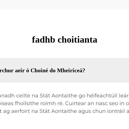
fadhb choitianta
tarchur aeir ó Choiné do Mheiriceá?
lanadh ceilte na Stát Aontaithe go héifeachtúil leár
seas fhoilsithe roimh ré. Cuirtear an nasc seo in 
ag aerfoirt na Stát Aontaithe agus chun iontráil