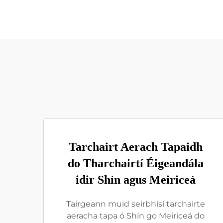
Tarchairt Aerach Tapaidh
do Tharchairtí Éigeandála
idir Shín agus Meiriceá
Tairgeann muid seirbhísí tarchairte
aeracha tapa ó Shín go Meiriceá do