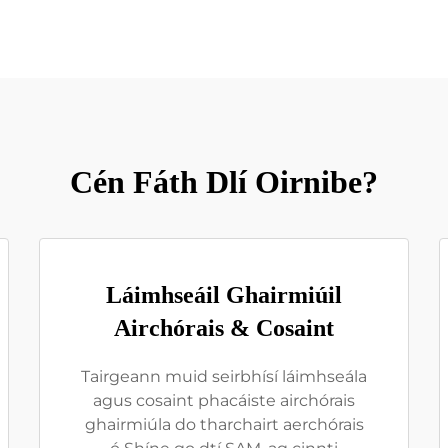
Cén Fáth Dlí Oirnibe?
Láimhseáil Ghairmiúil
Airchórais & Cosaint
Tairgeann muid seirbhísí láimhseála
agus cosaint phacáiste airchórais
ghairmiúla do tharchairt aerchórais