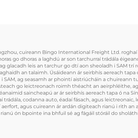
angzhou, cuireann Bingo International Freight Ltd. rogha
horas go dhoras a laghdú ar son tarchurraí trádála éigean
ag glacadh leis an tarchur go dtí aon sheoladh i SAM trí 
aghaidh an talaimh. Úsáideann ár seirbhís aereach tapa ó 
a i SAM, ag seasamh ar phointí aistriúcháin a chuireann t
steach go leictreonach roimh théacht an aeirphléithe, a
éanaimid saincheapú ar ár seirbhís aereach tapa ó na Síne
aí trádála, codanna auto, éadaí fásach, agus leictreonaic, 
í aerfort, agus cuireann ár ardán digiteach rianú i rith a
ianú ón bpointe ina bhfuil sé ag fágáil stóráil do sholáthr