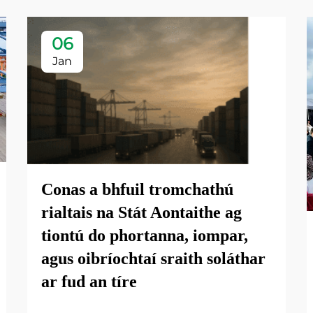
06
Jan
Conas a bhfuil tromchathú
rialtais na Stát Aontaithe ag
tiontú do phortanna, iompar,
agus oibríochtaí sraith soláthar
ar fud an tíre