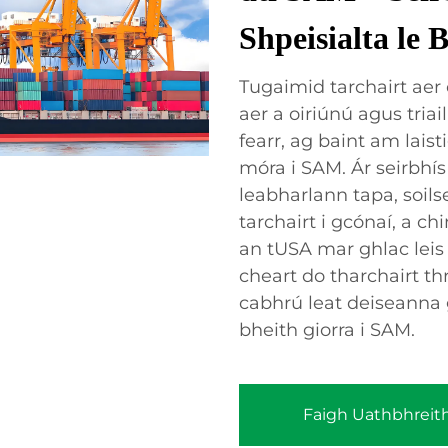
Shpeisialta le 
Tugaimid tarchairt aer 
aer a oiriúnú agus tria
fearr, ag baint am laist
móra i SAM. Ár seirbhís
leabharlann tapa, soil
tarchairt i gcónaí, a 
an tUSA mar ghlac leis 
cheart do tharchairt th
cabhrú leat deiseanna
bheith giorra i SAM.
Faigh Uathbhreit