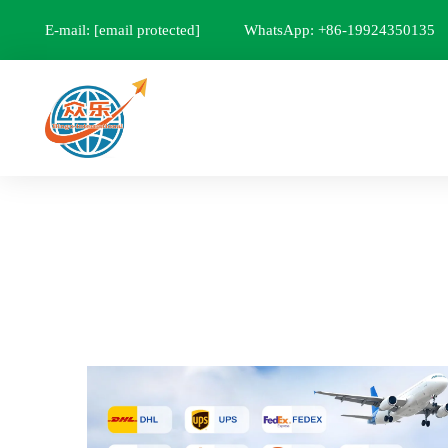
E-mail:
[email protected]
WhatsApp: +86-19924350135