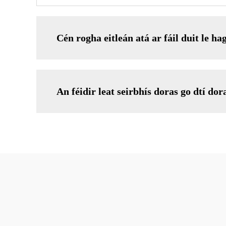
Cén rogha eitleán atá ar fáil duit le h
An féidir leat seirbhís doras go dtí do