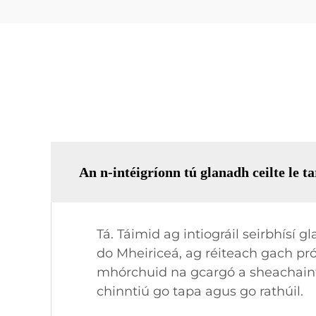
An n-intéigríonn tú glanadh ceilte le 
Tá. Táimid ag intiográil seirbhísí g
do Mheiriceá, ag réiteach gach prói
mhórchuid na gcargó a sheachaint 
chinntiú go tapa agus go rathúil.