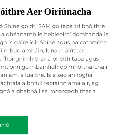
Bóithre Aer Oiriúnacha
ó Shíne go dtí SAM go tapa trí bhóithre
il a dhéanamh le heitleoircí domhanda is
igh is gaire idir Shíne agus na cathracha
 i mbun amháin, lena n-áirítear
se fhoirgnimh thar a bheith tapa agus
chinntíonn go mbainfidh do mhórtharchair
an am is luaithe. Is é seo an rogha
ráchtála a bhfuil teorainn ama air, ag
 gnó a ghabháil sa mhargadh thar a
hniú