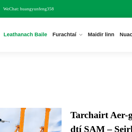
WeChat: huangyunfeng358
Leathanach Baile
Furachtaí
Maidir linn
Nuac
Tarchairt Aer-g
dtí SAM – Seir