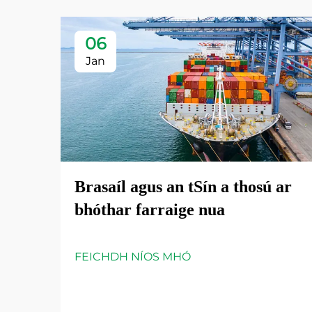
06
Jan
Brasaíl agus an tSín a thosú ar
bhóthar farraige nua
FEICHDH NÍOS MHÓ