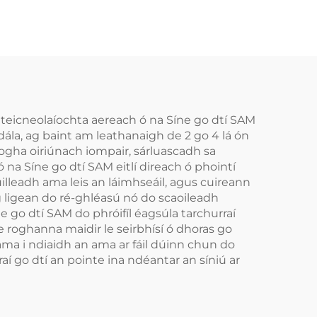
í teicneolaíochta aereach ó na Síne go dtí SAM
dála, ag baint am leathanaigh de 2 go 4 lá ón
rogha oiriúnach iompair, sárluascadh sa
na Síne go dtí SAM eitlí direach ó phointí
uilleadh ama leis an láimhseáil, agus cuireann
g ligean do ré-ghléasú nó do scaoileadh
 go dtí SAM do phróifíl éagsúla tarchurraí
le roghanna maidir le seirbhísí ó dhoras go
n ama i ndiaidh an ama ar fáil dúinn chun do
aí go dtí an pointe ina ndéantar an síniú ar