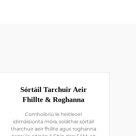
Sórtáil Tarchuir Aeir
Fhillte & Roghanna
Comhoibriú le heitleoirí
idirnáisiúnta móra, soláthar sórtáil
tharchuir aeir fhillte agus roghanna