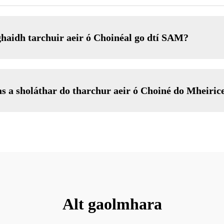
aghaidh tarchuir aeir ó Choinéal go dtí SAM?
ras a sholáthar do tharchur aeir ó Choiné do Mheiric
Alt gaolmhara