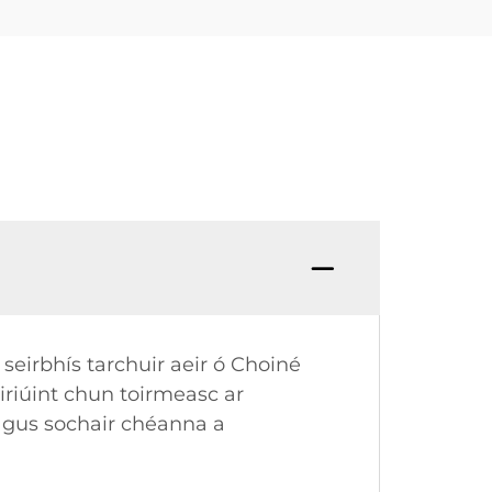
 seirbhís tarchuir aeir ó Choiné
oiriúint chun toirmeasc ar
 agus sochair chéanna a