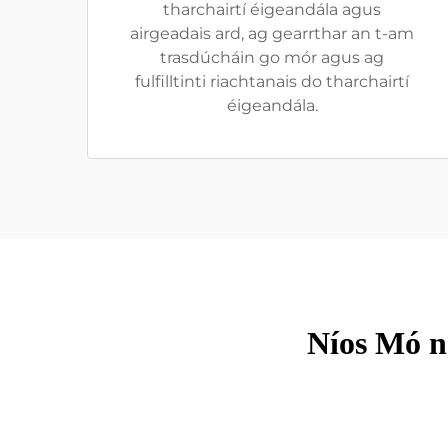
tharchairtí éigeandála agus
airgeadais ard, ag gearrthar an t-am
trasdúcháin go mór agus ag
fulfilltinti riachtanais do tharchairtí
éigeandála.
Níos Mó n