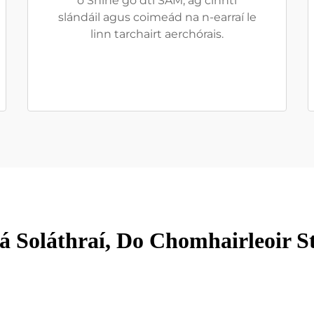
ó Shíne go dtí SAM, ag cinnti
slándáil agus coimeád na n-earraí le
linn tarchairt aerchórais.
á Soláthraí, Do Chomhairleoir St