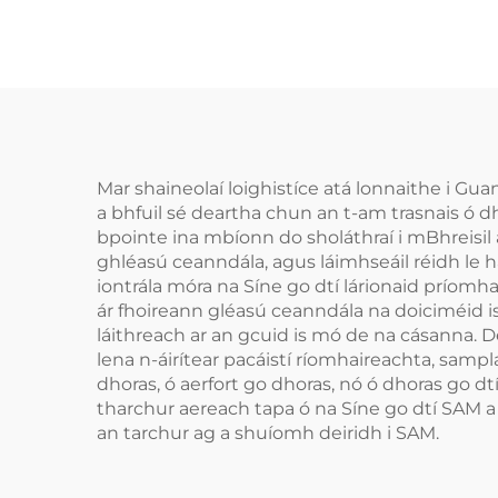
Mar shaineolaí loighistíce atá lonnaithe i Gu
a bhfuil sé deartha chun an t-am trasnais ó d
bpointe ina mbíonn do sholáthraí i mBhreisil 
ghléasú ceanndála, agus láimhseáil réidh le h
iontrála móra na Síne go dtí lárionaid príomh
ár fhoireann gléasú ceanndála na doiciméid i
láithreach ar an gcuid is mó de na cásanna. D
lena n-áirítear pacáistí ríomhaireachta, sampl
dhoras, ó aerfort go dhoras, nó ó dhoras go dt
tharchur aereach tapa ó na Síne go dtí SAM a r
an tarchur ag a shuíomh deiridh i SAM.