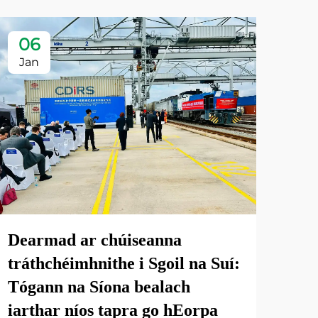
06
Jan
Dearmad ar chúiseanna
tráthchéimhnithe i Sgoil na Suí:
Tógann na Síona bealach
iarthar níos tapra go hEorpa