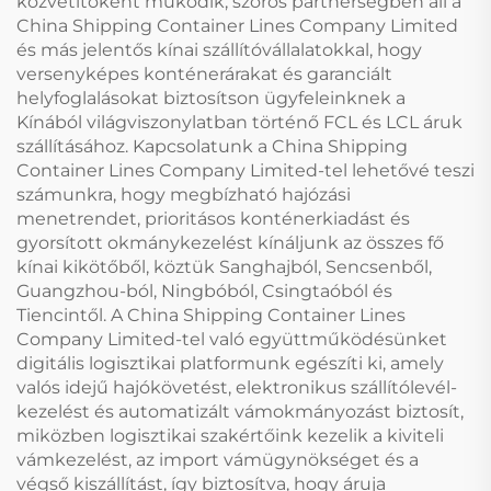
közvetítőként működik, szoros partnerségben áll a
China Shipping Container Lines Company Limited
és más jelentős kínai szállítóvállalatokkal, hogy
versenyképes konténerárakat és garanciált
helyfoglalásokat biztosítson ügyfeleinknek a
Kínából világviszonylatban történő FCL és LCL áruk
szállításához. Kapcsolatunk a China Shipping
Container Lines Company Limited-tel lehetővé teszi
számunkra, hogy megbízható hajózási
menetrendet, prioritásos konténerkiadást és
gyorsított okmánykezelést kínáljunk az összes fő
kínai kikötőből, köztük Sanghajból, Sencsenből,
Guangzhou-ból, Ningbóból, Csingtaóból és
Tiencintől. A China Shipping Container Lines
Company Limited-tel való együttműködésünket
digitális logisztikai platformunk egészíti ki, amely
valós idejű hajókövetést, elektronikus szállítólevél-
kezelést és automatizált vámokmányozást biztosít,
miközben logisztikai szakértőink kezelik a kiviteli
vámkezelést, az import vámügynökséget és a
végső kiszállítást, így biztosítva, hogy áruja