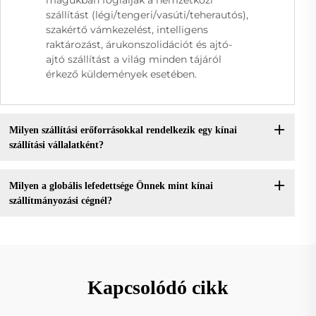
magukban foglalják a nemzetközi
szállítást (légi/tengeri/vasúti/teherautós),
szakértő vámkezelést, intelligens
raktározást, árukonszolidációt és ajtó-
ajtó szállítást a világ minden tájáról
érkező küldemények esetében.
Milyen szállítási erőforrásokkal rendelkezik egy kínai
szállítási vállalatként?
Milyen a globális lefedettsége Önnek mint kínai
szállítmányozási cégnél?
Kapcsolódó cikk