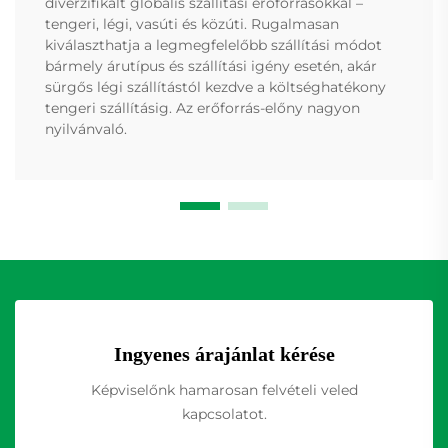
diverzifikált globális szállítási erőforrásokkal –
tengeri, légi, vasúti és közúti. Rugalmasan
kiválaszthatja a legmegfelelőbb szállítási módot
bármely árutípus és szállítási igény esetén, akár
sürgős légi szállítástól kezdve a költséghatékony
tengeri szállításig. Az erőforrás-előny nagyon
nyilvánvaló.
Ingyenes árajánlat kérése
Képviselőnk hamarosan felvételi veled
kapcsolatot.