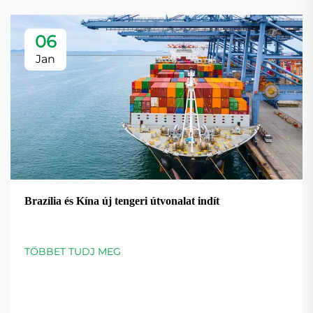
06
Jan
Brazília és Kína új tengeri útvonalat indít
TÖBBET TUDJ MEG