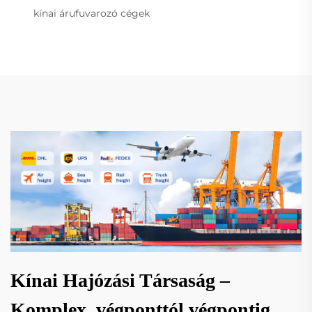
kínai árufuvarozó cégek
Kínai Hajózási Társaság –
Komplex, végponttól végpontig