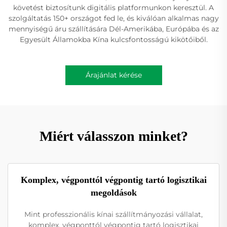
követést biztosítunk digitális platformunkon keresztül. A
szolgáltatás 150+ országot fed le, és kiválóan alkalmas nagy
mennyiségű áru szállítására Dél-Amerikába, Európába és az
Egyesült Államokba Kína kulcsfontosságú kikötőiből.
Árajánlat kérése
Miért válasszon minket?
Komplex, végponttól végpontig tartó logisztikai
megoldások
Mint professzionális kínai szállítmányozási vállalat,
komplex, végponttól végpontig tartó logisztikai