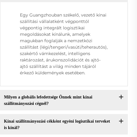
Egy Guangzhouban székelő, vezető kínai
szállítási vállalatként végponttól
végpontig integrált logisztikai
megoldásokat kínálunk, amelyek
magukban foglalják a nemzetközi
szállítást (légi/tengeri/vasúti/teherautós),
szakértő vámkezelést, intelligens
raktározást, árukonszolidációt és ajtó-
ajtó szállítást a világ minden tájáról
érkező küldemények esetében.
Milyen a globális lefedettsége Önnek mint kínai
szállítmányozási cégnél?
Kínai szállítmányozási cékként egyéni logisztikai terveket
is kínál?