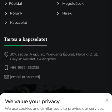
Főoldal
Megoldások
Rólunk
Hírek
Kapcsolat
Tartsa a kapcsolatot
307. szoba, A épület, Yuewang Épület, Helong 2. út,
Baiyun kerület, Guangzhou
+86-19924350135
[email protected]
We value your privacy
We use cookies and similar tools to provide our services.