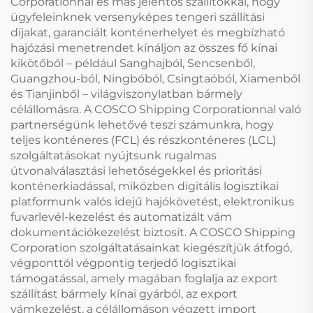
Corporationnal és más jelentős szállítókkal, hogy
ügyfeleinknek versenyképes tengeri szállítási
díjakat, garanciált konténerhelyet és megbízható
hajózási menetrendet kínáljon az összes fő kínai
kikötőből – például Sanghajból, Sencsenből,
Guangzhou-ból, Ningbóból, Csingtaóból, Xiamenből
és Tianjinből – világviszonylatban bármely
célállomásra. A COSCO Shipping Corporationnal való
partnerségünk lehetővé teszi számunkra, hogy
teljes konténeres (FCL) és részkonténeres (LCL)
szolgáltatásokat nyújtsunk rugalmas
útvonalválasztási lehetőségekkel és prioritási
konténerkiadással, miközben digitális logisztikai
platformunk valós idejű hajókövetést, elektronikus
fuvarlevél-kezelést és automatizált vám
dokumentációkezelést biztosít. A COSCO Shipping
Corporation szolgáltatásainkat kiegészítjük átfogó,
végponttól végpontig terjedő logisztikai
támogatással, amely magában foglalja az export
szállítást bármely kínai gyárból, az export
vámkezelést, a célállomáson végzett import