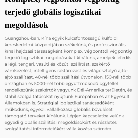
terjedő globális logisztikai
megoldások
Guangzhou-ban, Kína egyik kulcsfontosságú külföldi
kereskedelmi központjában székelünk, és professzionális
kínai hajózási társaságként komplex, végponttól végpontig
terjedő logisztikai megoldásokat kínálunk, amelyek lefedik
a légi, tengeri, vasúti és közúti szállítást, szakértő
vámkezelést, intelligens raktározást és világosztályú ajtó-
ajtó szállítást. 40-nél több szállítási útvonalon, 150-nél több
országban és 5000-nél több együttműködő ügyféllel
rendelkezünk; szakértők vagyunk Dél-Amerika területén, és
stabil szolgáltatásokat nyújtunk Európában és az Egyesült
Államokban is. Stratégiai logisztikai tanácsadóként
működünk, egyedi, vállalkozása globális bővülését
támogató terveket kínálunk. Lépjen kapcsolatba velünk
egyedi globális szállítási megoldásokért és részletes
szolgáltatási információkért vállalkozása számára.