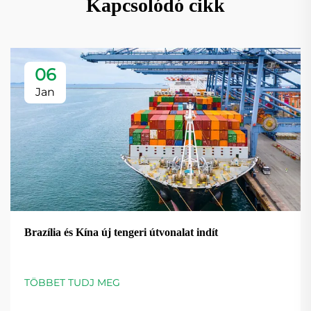
Kapcsolódó cikk
06
Jan
Brazília és Kína új tengeri útvonalat indít
TÖBBET TUDJ MEG