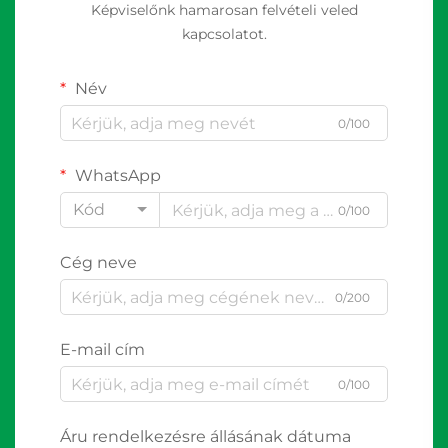
Képviselőnk hamarosan felvételi veled
kapcsolatot.
Név
0/100
WhatsApp
Kód
0/100
Cég neve
0/200
E-mail cím
0/100
Áru rendelkezésre állásának dátuma