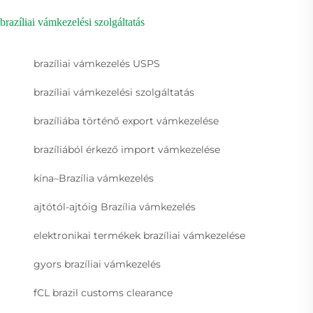
brazíliai vámkezelési szolgáltatás
brazíliai vámkezelés USPS
brazíliai vámkezelési szolgáltatás
brazíliába történő export vámkezelése
brazíliából érkező import vámkezelése
kína–Brazília vámkezelés
ajtótól-ajtóig Brazília vámkezelés
elektronikai termékek brazíliai vámkezelése
gyors brazíliai vámkezelés
fCL brazil customs clearance