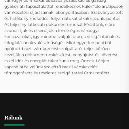
vámügyi politikákat és szabályozásokat, és gazdag
gyakorlati tapasztalattal rendelkeznek különféle árutípusok
vámkezelési eljárásainak lebonyolításában. Szabványosított
és hatékony működési folyamatokat alkalmazunk, pontos
és teljes nyilatkozati dokumentumokat készítünk, előre
azonosítjuk és elkerüljük a lehetséges vámügyi
kockázatokat, így minimalizáljuk az áruk vizsgálatának és
lefoglalásának valószínűségét. Mint egyetlen pontból
nyújtott brazil vámkezelési szolgáltató, teljes körűen
kezeljük a dokumentumkészítést, benyújtást és követést,
ezzel időt és energiát takarítunk meg Önnek. Lépjen
kapcsolatba velünk szakértő brazil vámkezelési
támogatásért és részletes szolgáltatási útmutatóért.
Rólunk