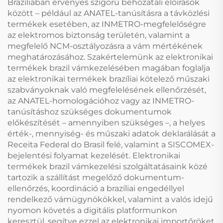
Brazíliában érvényes szigorú behozatali előírások
között – például az ANATEL-tanúsításra a távközlési
termékek esetében, az INMETRO-megfelelőségre
az elektromos biztonság területén, valamint a
megfelelő NCM-osztályozásra a vám mértékének
meghatározásához. Szakértelemünk az elektronikai
termékek brazil vámkezelésében magában foglalja
az elektronikai termékek brazíliai kötelező műszaki
szabványoknak való megfelelésének ellenőrzését,
az ANATEL-homologációhoz vagy az INMETRO-
tanúsításhoz szükséges dokumentumok
előkészítését – amennyiben szükséges –, a helyes
érték-, mennyiség- és műszaki adatok deklarálását a
Receita Federal do Brasil felé, valamint a SISCOMEX-
bejelentési folyamat kezelését. Elektronikai
termékek brazil vámkezelési szolgáltatásaink közé
tartozik a szállítást megelőző dokumentum-
ellenőrzés, koordináció a brazíliai engedéllyel
rendelkező vámügynökökkel, valamint a valós idejű
nyomon követés a digitális platformunkon
keresztül, segítve ezzel az elektronikai importőröket