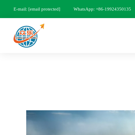
E-mail:
[email protected]
WhatsApp: +86-19924350135