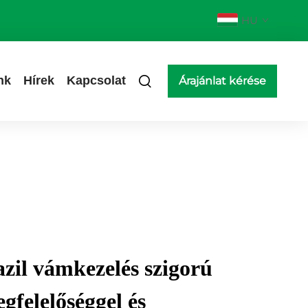
HU
nk
Hírek
Kapcsolat
Árajánlat kérése
azil vámkezelés szigorú
gfelelőséggel és