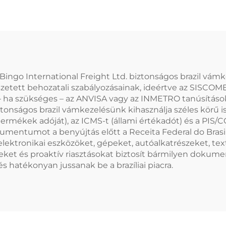
 Bingo International Freight Ltd. biztonságos brazil vámk
összetett behozatali szabályozásainak, ideértve az SISCO
 ha szükséges – az ANVISA vagy az INMETRO tanúsításokat
onságos brazil vámkezelésünk kihasználja széles körű ism
ri termékek adóját), az ICMS-t (állami értékadót) és a PI
kumentumot a benyújtás előtt a Receita Federal do Brasil
ektronikai eszközöket, gépeket, autóalkatrészeket, textíl
éseket és proaktív riasztásokat biztosít bármilyen doku
s hatékonyan jussanak be a brazíliai piacra.