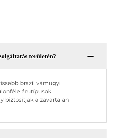
olgáltatás területén?
rissebb brazil vámügyi
ülönféle árutípusok
 biztosítják a zavartalan