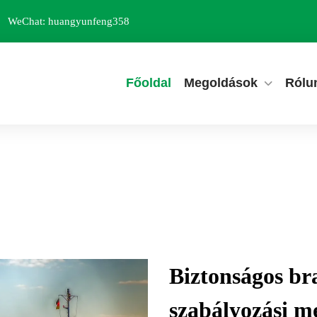
WeChat: huangyunfeng358
Főoldal
Megoldások
Rólu
Biztonságos br
szabályozási me