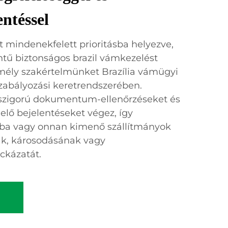
ntéssel
mindenekfelett prioritásba helyezve,
intű biztonságos brazil vámkezelést
mély szakértelmünket Brazília vámügyi
szabályozási keretrendszerében.
 szigorú dokumentum-ellenőrzéseket és
lő bejelentéseket végez, így
iába vagy onnan kimenő szállítmányok
ak, károsodásának vagy
ckázatát.