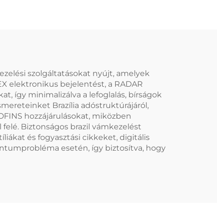
ezelési szolgáltatásokat nyújt, amelyek
MEX elektronikus bejelentést, a RADAR
, így minimalizálva a lefoglalás, bírságok
ereteinket Brazília adóstruktúrájáról,
S/COFINS hozzájárulásokat, miközben
 felé. Biztonságos brazil vámkezelést
iákat és fogyasztási cikkeket, digitális
mentumprobléma esetén, így biztosítva, hogy