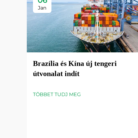
06
Jan
Brazília és Kína új tengeri
útvonalat indít
TÖBBET TUDJ MEG