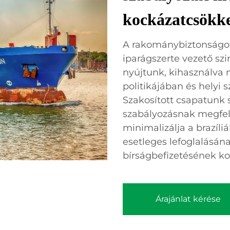
kockázatcsökke
A rakománybiztonságot 
iparágszerte vezető sz
nyújtunk, kihasználva 
politikájában és helyi 
Szakosított csapatunk
szabályozásnak megfele
minimalizálja a brazíl
esetleges lefoglalásán
bírságbefizetésének ko
Árajánlat kérése