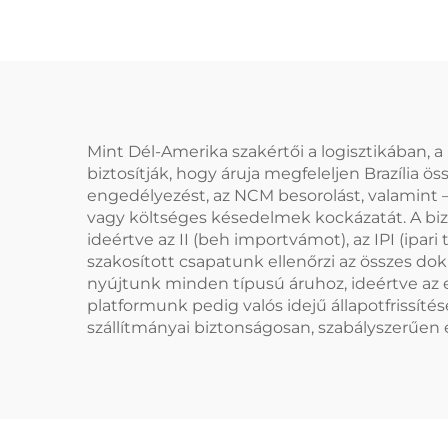
Mint Dél-Amerika szakértői a logisztikában, a
biztosítják, hogy áruja megfeleljen Brazília 
engedélyezést, az NCM besorolást, valamint –
vagy költséges késedelmek kockázatát. A bizt
ideértve az II (beh importvámot), az IPI (ipa
szakosított csapatunk ellenőrzi az összes do
nyújtunk minden típusú áruhoz, ideértve az el
platformunk pedig valós idejű állapotfrissít
szállítmányai biztonságosan, szabályszerűen é