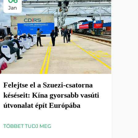
06
Jan
Felejtse el a Szuezi-csatorna
késéseit: Kína gyorsabb vasúti
útvonalat épít Európába
TÖBBET TUDJ MEG