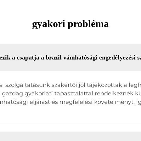
gyakori probléma
ik a csapatja a brazil vámhatósági engedélyezési sz
 szolgáltatásunk szakértői jól tájékozottak a legf
és gazdag gyakorlati tapasztalattal rendelkeznek k
hatósági eljárást és megfelelési követelményt, így