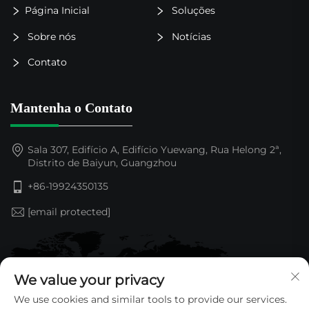
Página Inicial
Soluções
Sobre nós
Notícias
Contato
Mantenha o Contato
Sala 307, Edifício A, Edifício Yuewang, Rua Helong 2ª,
Distrito de Baiyun, Guangzhou
+86-19924350135
[email protected]
We value your privacy
We use cookies and similar tools to provide our services.