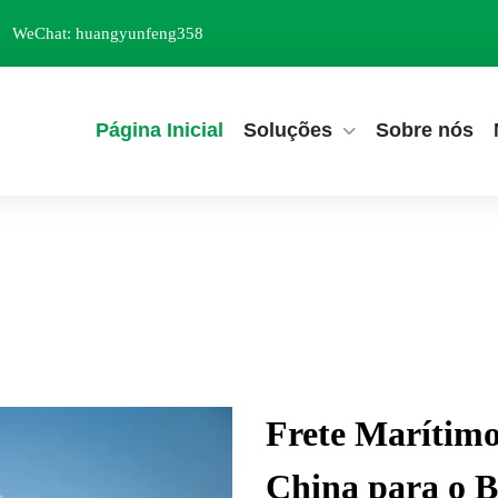
WeChat: huangyunfeng358
Página Inicial
Soluções
Sobre nós
Frete Marítim
China para o B