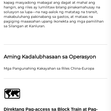
kapag masyadong mabagal ang dagat at mahal ang
hangin, ang riles ay lumilitaw bilang pinakamahusay na
solusyon sa lupa—na nag-aalok ng matatag na transit,
makabuluhang pakinabang sa gastos, at mataas na
pagiging maaasahan upang ikonekta ang mga pamilihan
sa Silangan at Kanluran.
Aming Kadalubhasaan sa Operasyon
Mga Pangunahing Kakayahan sa Riles China-Europa
🗺️
Direktang Pag-access sa Block Train at Pag-