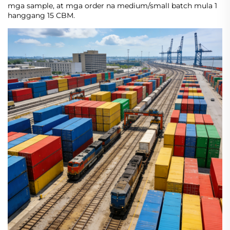
mga sample, at mga order na medium/smalI batch mula 1
hanggang 15 CBM.