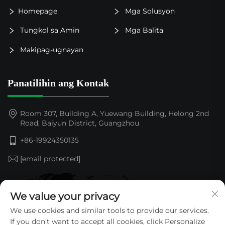
Homepage
Mga Solusyon
Tungkol sa Amin
Mga Balita
Makipag-ugnayan
Panatilihin ang Kontak
Room 307, Building A, Yuewang Building, Helong 2nd
Road, Baiyun District, Guangzhou
+86-19924350135
[email protected]
We value your privacy
We use cookies and similar tools to provide our services.
If you don't want to accept all cookies, click Personalize