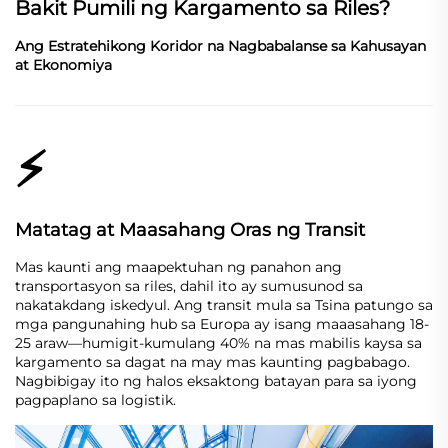
Bakit Pumili ng Kargamento sa Riles?
Ang Estratehikong Koridor na Nagbabalanse sa Kahusayan
at Ekonomiya
⚡
Matatag at Maasahang Oras ng Transit
Mas kaunti ang maapektuhan ng panahon ang
transportasyon sa riles, dahil ito ay sumusunod sa
nakatakdang iskedyul. Ang transit mula sa Tsina patungo sa
mga pangunahing hub sa Europa ay isang maaasahang 18-
25 araw—humigit-kumulang 40% na mas mabilis kaysa sa
kargamento sa dagat na may mas kaunting pagbabago.
Nagbibigay ito ng halos eksaktong batayan para sa iyong
pagpaplano sa logistik.