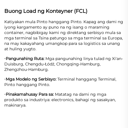
Buong Load ng Konteyner (FCL)
Katiyakan mula Pinto hanggang Pinto. Kapag ang dami ng
iyong kargamento ay puno na ng isang o maraming
container, nagbibigay kami ng direktang serbisyo mula sa
mga terminal sa Tsina patungo sa mga terminal sa Europa,
na may kakayahang umangkop para sa logistics sa unang
at huling yugto.
Pangunahing Ruta:
Mga pangunahing linya tulad ng Xi'an-
·
Duisburg, Chengdu-Łódź, Chongqing-Hamburg,
Zhengzhou-Hamburg.
Mga Modelo ng Serbisyo:
Terminal hanggang Terminal,
·
Pinto hanggang Pinto.
Pinakamahusay Para sa:
Matatag na dami ng mga
·
produkto sa industriya: electronics, bahagi ng sasakyan,
makinarya.