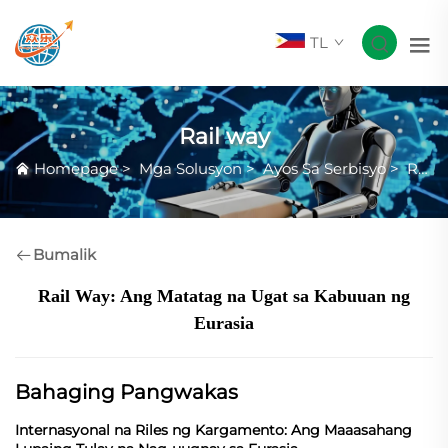
TL
Rail way
Homepage
>
Mga Solusyon
>
Ayos Sa Serbisyo
>
Rail way
Bumalik
Rail Way: Ang Matatag na Ugat sa Kabuuan ng
Eurasia
Bahaging Pangwakas
Internasyonal na Riles ng Kargamento: Ang Maaasahang