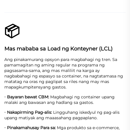
📦
Mas mababa sa Load ng Konteyner (LCL)
Ang pinakamurang opsyon para magbahagi ng tren. Sa
pamamagitan ng aming regular na programa ng
pagsasama-sama, ang mas maliliit na karga ay
nagbabahagi ng espasyo sa container, na nagtatamasa ng
matatag na oras ng paglipat sa riles nang may mas
mapagkumpitensyang gastos.
Bayaran bawat CBM:
Magbahagi ng container upang
·
malaki ang bawasan ang hadlang sa gastos.
Nakapirming Pag-alis:
Lingguhang iskedyul ng pag-alis
·
upang matiyak ang maaasahang pagpaplano.
Pinakamahusay Para sa:
Mga produkto sa e-commerce,
·