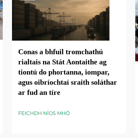
Conas a bhfuil tromchathú
rialtais na Stát Aontaithe ag
tiontú do phortanna, iompar,
agus oibríochtaí sraith soláthar
ar fud an tíre
FEICHDH NÍOS MHÓ