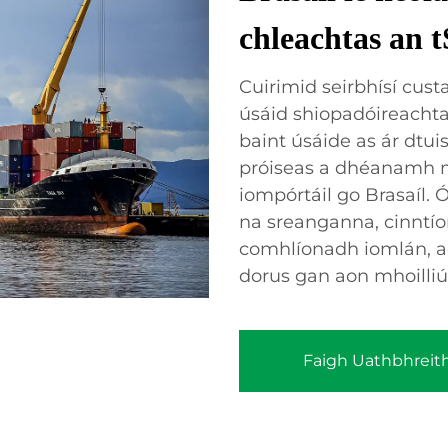
chleachtas an t
Cuirimid seirbhísí cust
úsáid shiopadóireachta 
baint úsáide as ár dtu
próiseas a dhéanamh ma
iompórtáil go Brasaíl.
na sreanganna, cinntío
comhlíonadh iomlán, a
dorus gan aon mhoilliú
Faigh Uathbhreit