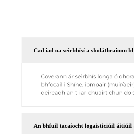
Cad iad na seirbhísí a sholáthraíonn bh
Coverann ár seirbhís longa ó dhoras
bhfocail i Shíne, iompair (muir/ae
deireadh an t-iar-chuairt chun do 
An bhfuil tacaíocht logaisticiúil áitiúi