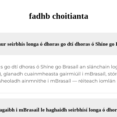
fadhb choitianta
ur seirbhís longa ó dhoras go dtí dhoras ó Shíne go 
 go dtí dhoras ó Shíne go Brasaíl an slánchain log
ir), glanadh cuainmheasta gairmiúil i mBrasaíl, st
sheoladh ainmnithe i mBrasaíl — réiteach iomlán i
l agaibh i mBrasaíl le haghaidh seirbhísí longa ó dho