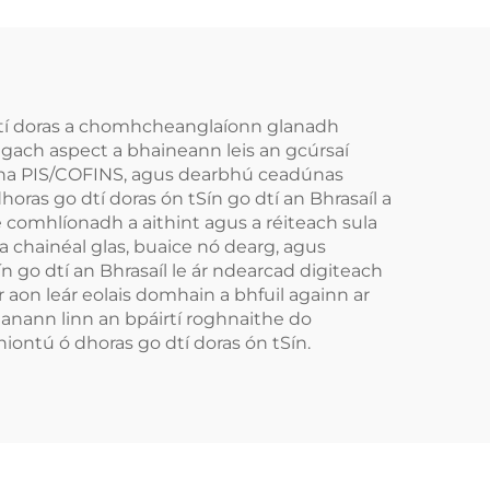
o dtí doras a chomhcheanglaíonn glanadh
e gach aspect a bhaineann leis an gcúrsaí
lacha PIS/COFINS, agus dearbhú ceadúnas
ras go dtí doras ón tSín go dtí an Bhrasaíl a
 comhlíonadh a aithint agus a réiteach sula
a chainéal glas, buaice nó dearg, agus
n go dtí an Bhrasaíl le ár ndearcad digiteach
 aon leár eolais domhain a bhfuil againn ar
héanann linn an bpáirtí roghnaithe do
iontú ó dhoras go dtí doras ón tSín.