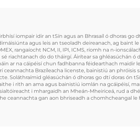
irbhísí iompair idir an tSín agus an Bhrasaíl ó dhoras g
irnáisiúnta agus leis an tseoladh deireanach, ag baint l
COMEX, rangaíocht NCM, II, IPI, ICMS, ríomh na n-ionscá
riachtanach do do tháirgí. Áirítear sa ghléasúchán ó dho
n ar na cáipéisí chun fadhbanna féidearthach maidir le
í ceannachta Brazíleacha licenste, bainistiú an phróisis s
te. Soláthraímid gléasúchán ó dhoras go dtí doras ón tSí
he i rith an ama agus bainistiú iomlán na gcáipéisí, mar
 speisialtóireacht i mhargaidh an Mheán-Mheiriceá, rud a d
aithe ceannachta gan aon bhriseadh a chomhcheangal le h