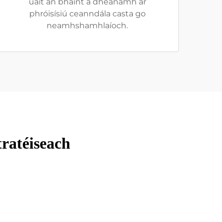
uait an bhaint a dhéanamh ar
phróisísiú ceanndála casta go
neamhshamhlaíoch.
ratéiseach