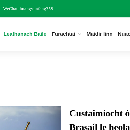
WeChat: huangyunfeng358
Leathanach Baile
Furachtaí
Maidir linn
Nuac
Custaimíocht ó
Brasaíl le heol