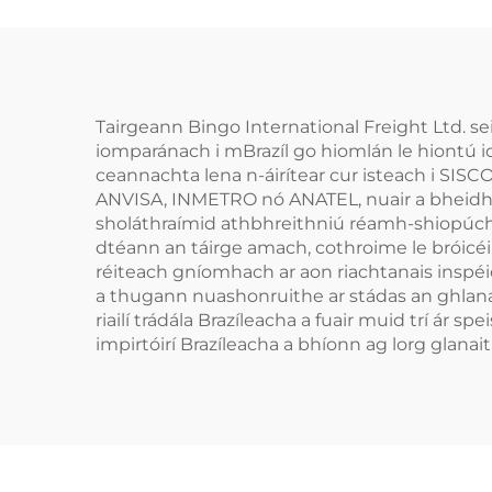
Tairgeann Bingo International Freight Ltd. se
iomparánach i mBrazíl go hiomlán le hiontú id
ceannachta lena n-áirítear cur isteach i SIS
ANVISA, INMETRO nó ANATEL, nuair a bheidh sé 
sholáthraímid athbhreithniú réamh-shiopúchái
dtéann an táirge amach, cothroime le bróicéir
réiteach gníomhach ar aon riachtanais inspéic
a thugann nuashonruithe ar stádas an ghlanait
riailí trádála Brazíleacha a fuair muid trí ár
impirtóirí Brazíleacha a bhíonn ag lorg glan