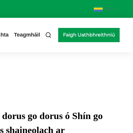
GA
hta
Teagmháil
Faigh Uathbhreithniú
 dorus go dorus ó Shín go
as shaineolach ar