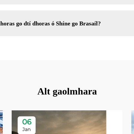
horas go dtí dhoras ó Shíne go Brasaíl?
Alt gaolmhara
06
Jan