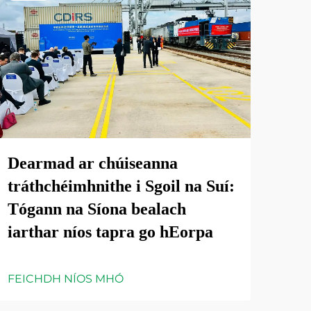
Dearmad ar chúiseanna
tráthchéimhnithe i Sgoil na Suí:
Tógann na Síona bealach
iarthar níos tapra go hEorpa
FEICHDH NÍOS MHÓ