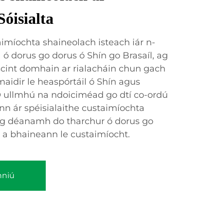
Sóisialta
aimíochta shaineolach isteach iár n-
ó dorus go dorus ó Shín go Brasaíl, ag
iscint domhain ar rialacháin chun gach
idir le heaspórtáil ó Shín agus
 Ó ullmhú na ndoiciméad go dtí co-ordú
nn ár spéisialaithe custaimíochta
g déanamh do tharchur ó dorus go
 a bhaineann le custaimíocht.
hniú