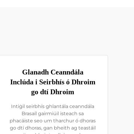
Glanadh Ceanndála
Inclúda i Seirbhís ó Dhroim
go dtí Dhroim
Intiġil seirbhís ghlantála ceanndála
Brasaíl gairmiúil isteach sa
phacáiste seo um tharchur ó dhoras
go dtí dhoras, gan bheith ag teastáil