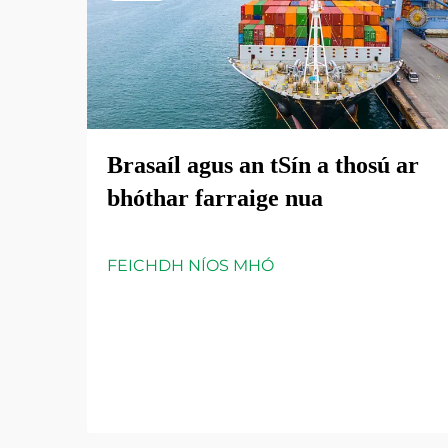
Brasaíl agus an tSín a thosú ar
bhóthar farraige nua
FEICHDH NÍOS MHÓ