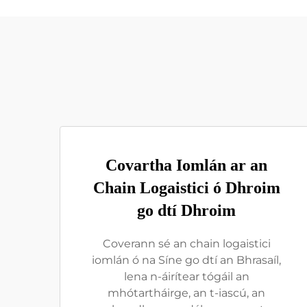
Covartha Iomlán ar an
Chain Logaistici ó Dhroim
go dtí Dhroim
Coverann sé an chain logaistici
iomlán ó na Síne go dtí an Bhrasaíl,
lena n-áirítear tógáil an
mhótartháirge, an t-iascú, an