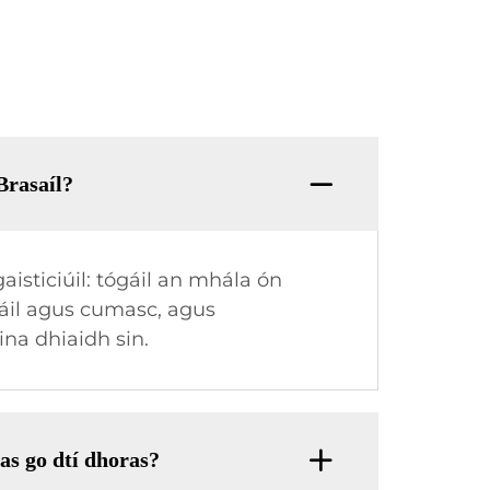
Brasaíl?
aisticiúil: tógáil an mhála ón
óráil agus cumasc, agus
na dhiaidh sin.
ras go dtí dhoras?