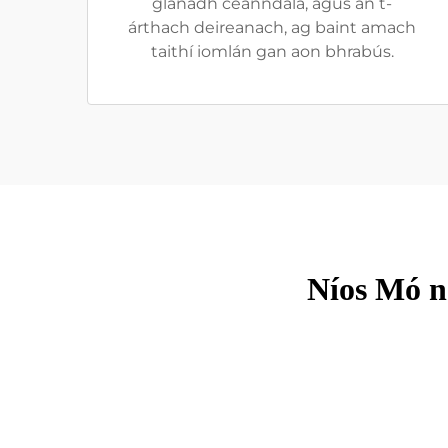
glanadh ceanndála, agus an t-
árthach deireanach, ag baint amach
taithí iomlán gan aon bhrabús.
Níos Mó n