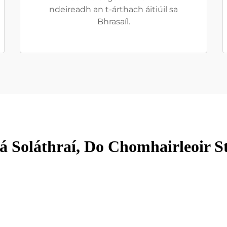
ndeireadh an t-árthach áitiúil sa
Bhrasaíl.
á Soláthraí, Do Chomhairleoir St