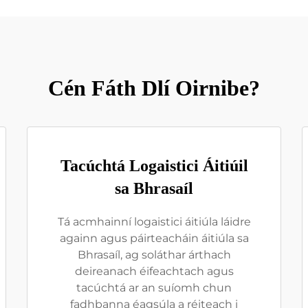
Cén Fáth Dlí Oirnibe?
Tacúchtá Logaistici Áitiúil
sa Bhrasaíl
Tá acmhainní logaistici áitiúla láidre
againn agus páirteacháin áitiúla sa
Bhrasaíl, ag soláthar árthach
deireanach éifeachtach agus
tacúchtá ar an suíomh chun
fadhbanna éagsúla a réiteach i