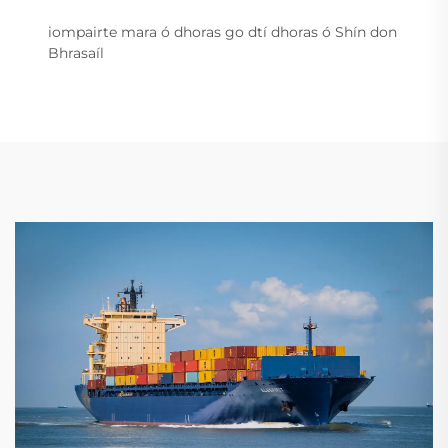
iompairte mara ó dhoras go dtí dhoras ó Shín don
Bhrasaíl