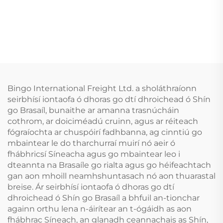
Bingo International Freight Ltd. a sholáthraíonn
seirbhísí iontaofa ó dhoras go dtí dhroichead ó Shín
go Brasaíl, bunaithe ar amanna trasnúcháin
cothrom, ar doiciméadú cruinn, agus ar réiteach
fógraíochta ar chuspóirí fadhbanna, ag cinntiú go
mbaintear le do tharchurraí muirí nó aeir ó
fhábhricsí Síneacha agus go mbaintear leo i
dteannta na Brasaíle go rialta agus go héifeachtach
gan aon mhoill neamhshuntasach nó aon thuarastal
breise. Ár seirbhísí iontaofa ó dhoras go dtí
dhroichead ó Shín go Brasaíl a bhfuil an-tionchar
againn orthu lena n-áirítear an t-ógáidh as aon
fhábhrac Síneach, an glanadh ceannachais as Shín,