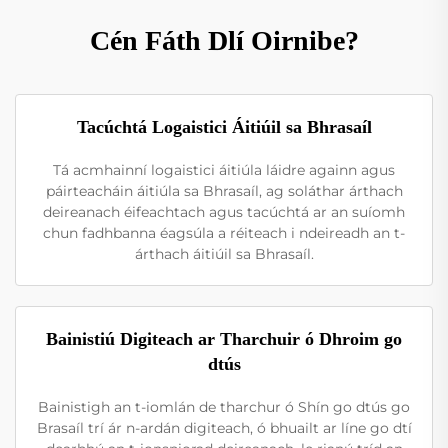
Cén Fáth Dlí Oirnibe?
Tacúchtá Logaistici Áitiúil sa Bhrasaíl
Tá acmhainní logaistici áitiúla láidre againn agus
páirteacháin áitiúla sa Bhrasaíl, ag soláthar árthach
deireanach éifeachtach agus tacúchtá ar an suíomh
chun fadhbanna éagsúla a réiteach i ndeireadh an t-
árthach áitiúil sa Bhrasaíl.
Bainistiú Digiteach ar Tharchuir ó Dhroim go
dtús
Bainistigh an t-iomlán de tharchur ó Shín go dtús go
Brasaíl trí ár n-ardán digiteach, ó bhuailt ar líne go dtí