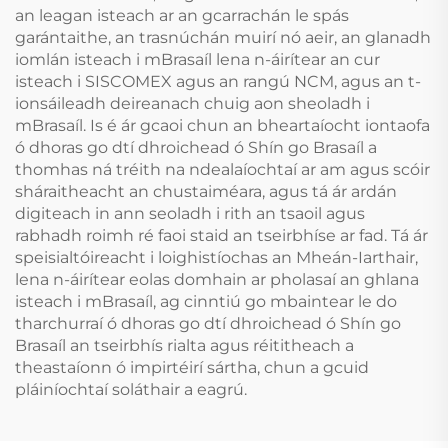
an leagan isteach ar an gcarrachán le spás
garántaithe, an trasnúchán muirí nó aeir, an glanadh
iomlán isteach i mBrasaíl lena n-áirítear an cur
isteach i SISCOMEX agus an rangú NCM, agus an t-
ionsáileadh deireanach chuig aon sheoladh i
mBrasaíl. Is é ár gcaoi chun an bheartaíocht iontaofa
ó dhoras go dtí dhroichead ó Shín go Brasaíl a
thomhas ná tréith na ndealaíochtaí ar am agus scóir
sháraitheacht an chustaiméara, agus tá ár ardán
digiteach in ann seoladh i rith an tsaoil agus
rabhadh roimh ré faoi staid an tseirbhíse ar fad. Tá ár
speisialtóireacht i loighistíochas an Mheán-Iarthair,
lena n-áirítear eolas domhain ar pholasaí an ghlana
isteach i mBrasaíl, ag cinntiú go mbaintear le do
tharchurraí ó dhoras go dtí dhroichead ó Shín go
Brasaíl an tseirbhís rialta agus réititheach a
theastaíonn ó impirtéirí sártha, chun a gcuid
pláiníochtaí soláthair a eagrú.