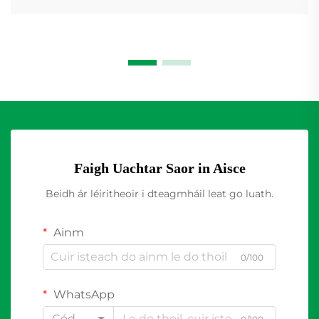
Faigh Uachtar Saor in Aisce
Beidh ár léiritheoir i dteagmháil leat go luath.
Ainm
0/100
WhatsApp
Cód