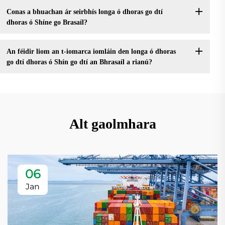
Conas a bhuachan ár seirbhís longa ó dhoras go dtí
dhoras ó Shíne go Brasaíl?
An féidir liom an t-iomarca iomláin den longa ó dhoras
go dtí dhoras ó Shín go dtí an Bhrasaíl a rianú?
Alt gaolmhara
06
Jan