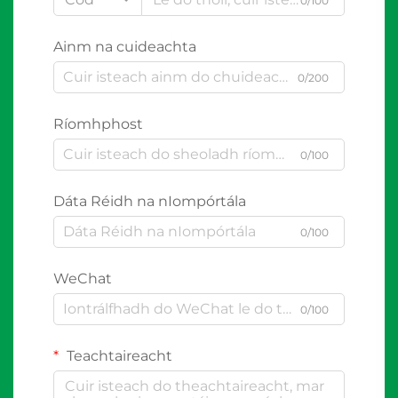
0/100
Ainm na cuideachta
0/200
Ríomhphost
0/100
Dáta Réidh na nIompórtála
0/100
WeChat
0/100
Teachtaireacht