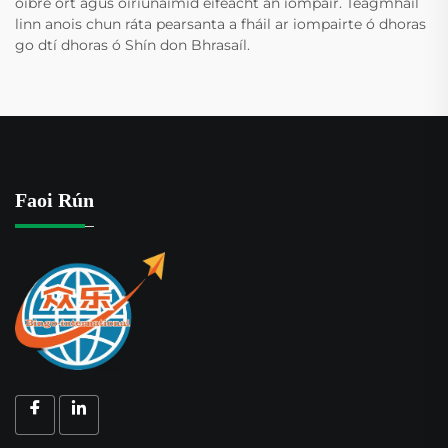
oibre ort agus oiriúnaimid éifeacht an iompair. Teagmháil
linn anois chun ráta pearsanta a fháil ar iompairte ó dhoras
go dtí dhoras ó Shín don Bhrasaíl.
Faoi Rún