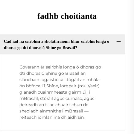
fadhb choitianta
Cad iad na seirbhísí a sholáthraíonn bhur seirbhís longa ó
dhoras go dtí dhoras ó Shíne go Brasaíl?
Coverann ár seirbhís longa ó dhoras go
dtí dhoras ó Shíne go Brasaíl an
slánchain logaisticiúil: tógáil an mhála
ón bhfocail i Shíne, iompair (muir/aeir),
glanadh cuainmheasta gairmiúil i
mBrasaíl, stóráil agus cumasc, agus
deireadh an t-iar-chuairt chun do
sheoladh ainmnithe i mBrasaíl —
réiteach iomlán ina dhiaidh sin.