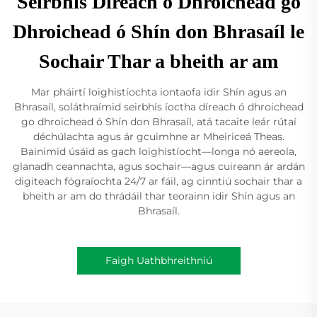
Seirbhís Díreach ó Dhroichead go
Dhroichead ó Shín don Bhrasaíl le
Sochair Thar a bheith ar am
Mar pháirtí loighistíochta iontaofa idir Shín agus an
Bhrasaíl, soláthraímid seirbhís íoctha díreach ó dhroichead
go dhroichead ó Shín don Bhrasaíl, atá tacaite leár rútaí
déchúlachta agus ár gcuimhne ar Mheiriceá Theas.
Bainimid úsáid as gach loighistíocht—longa nó aereola,
glanadh ceannachta, agus sochair—agus cuireann ár ardán
digiteach fógraíochta 24/7 ar fáil, ag cinntiú sochair thar a
bheith ar am do thrádáil thar teorainn idir Shín agus an
Bhrasaíl.
Faigh Uathbhreithniú