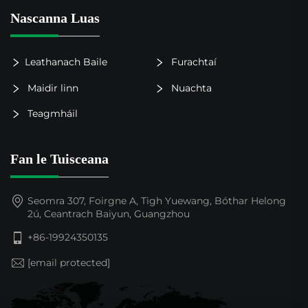
Nascanna Luas
Leathanach Baile
Furachtaí
Maidir linn
Nuachta
Teagmháil
Fan le Tuisceana
Seomra 307, Foirgne A, Tigh Yuewang, Bóthar Helong
2ú, Ceantrach Baiyun, Guangzhou
+86-19924350135
[email protected]