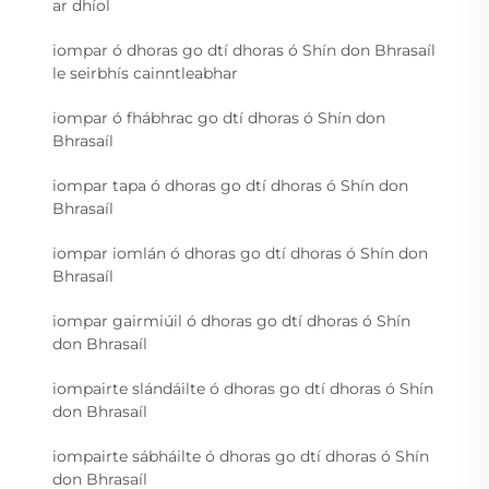
ar dhíol
iompar ó dhoras go dtí dhoras ó Shín don Bhrasaíl
le seirbhís cainntleabhar
iompar ó fhábhrac go dtí dhoras ó Shín don
Bhrasaíl
iompar tapa ó dhoras go dtí dhoras ó Shín don
Bhrasaíl
iompar iomlán ó dhoras go dtí dhoras ó Shín don
Bhrasaíl
iompar gairmiúil ó dhoras go dtí dhoras ó Shín
don Bhrasaíl
iompairte slándáilte ó dhoras go dtí dhoras ó Shín
don Bhrasaíl
iompairte sábháilte ó dhoras go dtí dhoras ó Shín
don Bhrasaíl