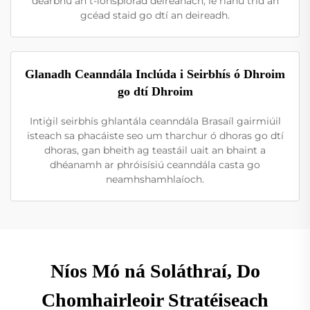
dearbhú an t-ionspiorad deireanach, le rianú tríd an
gcéad staid go dtí an deireadh.
Glanadh Ceanndála Inclúda i Seirbhís ó Dhroim
go dtí Dhroim
Intiġil seirbhís ghlantála ceanndála Brasaíl gairmiúil
isteach sa phacáiste seo um tharchur ó dhoras go dtí
dhoras, gan bheith ag teastáil uait an bhaint a
dhéanamh ar phróisísiú ceanndála casta go
neamhshamhlaíoch.
Níos Mó ná Soláthraí, Do
Chomhairleoir Stratéiseach