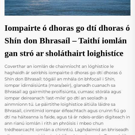
Iompairte ó dhoras go dtí dhoras ó
Shín don Bhrasaíl – Taithí iomlán
gan stró ar sholáthairt loighistíce
Coverthar an iomlán de chainníocht an lóghistíce le
haghaidh ár seirbhís iompairte ó dhoras go dtí dhoras ó
Shín don Bhrasaíl: tógáil an mhála ón bhfocail i Shín,
iompar idirnáisiúnta (mara/aeir), glanadh cuanach sa
Bhrasaíl ag gairmithe proifisiúnta, cumasc stórála agus
iompar deireanach 'last-mile' go dtí an seoladh a
ainmníonn tú. Le páirtithe loighistíce áitiúla láidre sa
Bhrasaíl, cinntímid iompar éifeachtach agus cruinn fiú go
dtí na háiteanna is faide, agus tá ár ndeis-ardán digiteach in
ann rianú iomlán i rith an phróisis i mbeo chun
trédhearcacht iomlán a chinntiú. Laghdaímid an bhriseadh