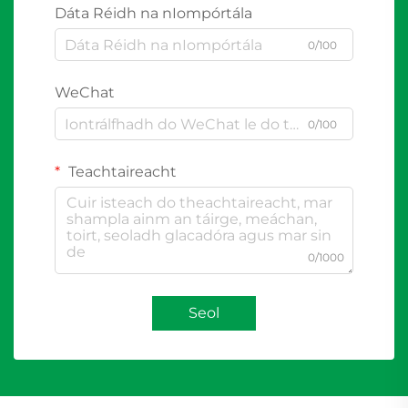
Dáta Réidh na nIompórtála
0/100
WeChat
0/100
Teachtaireacht
0/1000
Seol