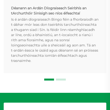
Déanann an Ardán Díograiseach Seirbhís an
tArchurthóir Sinisigh seo níos éifeachtaí
Is é ardán díograiseach Bingo féin a fhorbraíodh an
t-ábhar mór leas don tseirbhís tarchurthóireachta
a thugann siad i Sín. Is féidir linn réamhghlacadh
ar líne, ordú a bhainistiú, an t-íocaíocht a rianú i
rith ama fíoraimhe, agus na sonraí
loingseoireachta uile a sheiceáil ag aon am. Tá an
t-ardán éasca le úsáid agus déanann sé an próiseas
tarchurthóireachta iomlán éifeachtach agus
trasnaimhe.