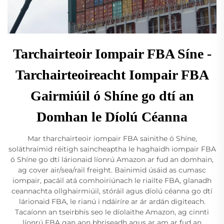
Tarchairteoir Iompair FBA Síne -
Tarchairteoireacht Iompair FBA
Gairmiúil ó Shíne go dtí an
Domhan le Díolú Céanna
Mar tharchairteoir iompair FBA sainithe ó Shíne,
soláthraímid réitigh saincheaptha le haghaidh iompair FBA
ó Shíne go dtí lárionaid líonrú Amazon ar fud an domhain,
ag cover air/sea/rail freight. Bainimid úsáid as cumasc
iompair, pacáil atá comhoiriúnach le riailte FBA, glanadh
ceannachta ollghairmiúil, stóráil agus díolú céanna go dtí
lárionaid FBA, le rianú i ndáiríre ar ár ardán digiteach.
Tacaíonn an tseirbhís seo le díolaithe Amazon, ag cinnti
líonrú FBA gan aon bhriseadh agus ar am ar fud an