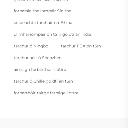
forbarálaithe iompair Sínithe
cuideachta tarchuir i mBhína
ullmhaí iompair ón tSín go dtí an India
tarchur ó Ningbo
tarchur FBA ón tSín
tarchur aeir ó Shenzhen
aimsigh forbarthóir i dtíre
tarchur ó Chillé go dtí an tSín
forbarthóir táirge farraige i dtíre