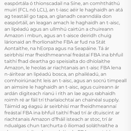
easpórtála ó thionscadail na Síne, an comhtháthú
muirí (FCL nó LCL), an t-iasc aéir le haghaidh an atá
ag teastáil go tapa, an glanadh ceanndála don
easpórtáil, an leagan amach le haghaidh an t-aisc,
an lipéadú agus an ullmhú cairtún a chuireann
Amazon i mbun, agus an t-aisce deiridh chuig
lárionaid an fhorlíonaithe FBA ar fud na Stát
Aontaithe, na hEorpa agus na Seapáine. Tá ár
seirbhísí mar fheidhmeannaí freástaí FBA ina bhfuil
taithí fhad deartha go speisialta do dhíolaithe
Amazon, le heolas ar riachtanais an t-aisc FBA lena
n-áirítear an lipéadú bosca, an phailéadú, an
comhoiriúnacht leis an t-aisc, agus an socrú timpeall
an aimsire le haghaidh an t-aisc, agus cuireann ár
ardán digiteach rianú i rith an lae agus rabhaidh
roimh ré ar fáil trí tharlaíochtaí an chainéal supply.
Táimid ag éagsú ár seirbhísí mar fheidhmeannaí
freástaí FBA ina bhfuil taithí fhad trí ár dtuiscint ar
riachtanais Amazon d’fháil isteach ar stoc, trí ár
ndualgas chun tarchurta ó iliomad soláthraithe a