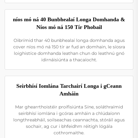
níos mó ná 40 Bunbhealaí Longa Domhanda &
Níos mó ná 150 Tír Phobail
Oibrímid thar 40 bunbhealaí longa domhanda agus
cover níos mó ná 150 tír ar fud an domhain, le síosra
loighistíce domhanda leathan chun do leathnú gnó
idirnáisiúnta a thacaíocht.
Seirbhísí Iomlána Tarchairí Longa i gCeann
Amháin
Mar ghearrthoistéir proifisiúnta Síne, soláthraímid
seirbhísí iomlána i gcóras amháin a chlúdaíonn
longthreabháil, soilseachas ceannachta, stóráil agus
sochair, ag cur i bhfeidhm réitigh lógála
cothromaithe.