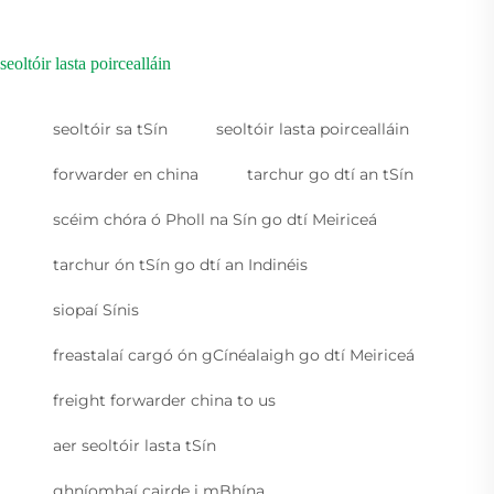
seoltóir lasta poircealláin
seoltóir sa tSín
seoltóir lasta poircealláin
forwarder en china
tarchur go dtí an tSín
scéim chóra ó Pholl na Sín go dtí Meiriceá
tarchur ón tSín go dtí an Indinéis
siopaí Sínis
freastalaí cargó ón gCínéalaigh go dtí Meiriceá
freight forwarder china to us
aer seoltóir lasta tSín
ghníomhaí cairde i mBhína