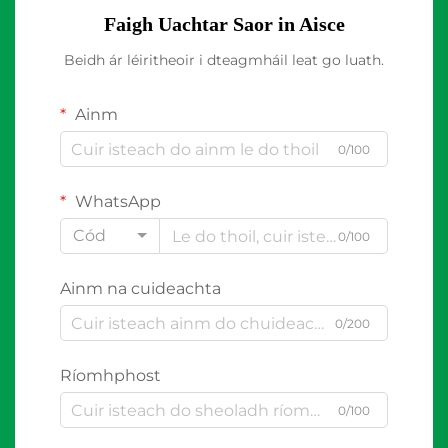
Faigh Uachtar Saor in Aisce
Beidh ár léiritheoir i dteagmháil leat go luath.
Ainm
0/100
WhatsApp
Cód
0/100
Ainm na cuideachta
0/200
Ríomhphost
0/100