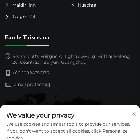
Maidir linn
Nuachta
Teagmháil
Fan le Tuisceana
Seomra 307, Foirgne A, Tigh Yuewang, Bóthar Helong
2ú, Ceantrach Baiyun, Guangzhou
+86-19924350135
[email protected]
We value your privacy
We use cookies and similar tools to provide our services.
If you don't want to accept all cookies, click Personalize
cookies.