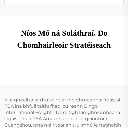
Níos Mó ná Soláthraí, Do
Chomhairleoir Stratéiseach
Mar gheall ar ár dtuiscint ar fheidhmeannaí freástaí
FBA ina bhfuil taithí fhad, cuireann Bingo
International Freight Ltd. réitigh lán-ghníomhacha
logaisticiúla FBA Amazon ar fáil ó ár gciontór i
Guangzhou, lena n-áirítear an t-ullmhú le haghaidh