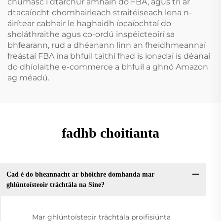
chumasc i dtarchur amháin do FBA, agus trí ár
dtacaíocht chomhairleach straitéiseach lena n-
áirítear cabhair le haghaidh íocaíochtaí do
sholáthraithe agus co-ordú inspéicteoirí sa
bhfearann, rud a dhéanann linn an fheidhmeannaí
freástaí FBA ina bhfuil taithí fhad is ionadaí is déanaí
do dhíolaithe e-commerce a bhfuil a ghnó Amazon
ag méadú.
fadhb choitianta
Cad é do bheannacht ar bhóithre domhanda mar
ghlúntoísteoir tráchtála na Síne?
Mar ghlúntoísteoir tráchtála proifisiúnta