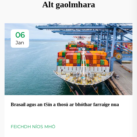
Alt gaolmhara
06
Jan
Brasaíl agus an tSín a thosú ar bhóthar farraige nua
FEICHDH NÍOS MHÓ