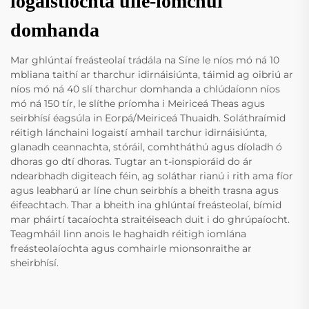
logaistíochta uile-iomchuí
domhanda
Mar ghlúntaí freásteolaí trádála na Síne le níos mó ná 10
mbliana taithí ar tharchur idirnáisiúnta, táimid ag oibriú ar
níos mó ná 40 slí tharchur domhanda a chlúdaíonn níos
mó ná 150 tír, le slíthe príomha i Meiriceá Theas agus
seirbhísí éagsúla in Eorpá/Meiriceá Thuaidh. Soláthraímid
réitigh lánchaini logaistí amhail tarchur idirnáisiúnta,
glanadh ceannachta, stóráil, comhtháthú agus díoladh ó
dhoras go dtí dhoras. Tugtar an t-ionspioráid do ár
ndearbhadh digiteach féin, ag soláthar rianú i rith ama fíor
agus leabharú ar líne chun seirbhís a bheith trasna agus
éifeachtach. Thar a bheith ina ghlúntaí freásteolaí, bímid
mar pháirtí tacaíochta straitéiseach duit i do ghrúpaíocht.
Teagmháil linn anois le haghaidh réitigh iomlána
freásteolaíochta agus comhairle mionsonraithe ar
sheirbhísí.