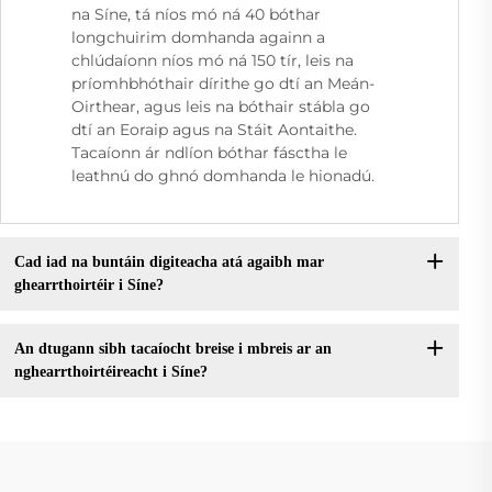
na Síne, tá níos mó ná 40 bóthar
longchuirim domhanda againn a
chlúdaíonn níos mó ná 150 tír, leis na
príomhbhóthair dírithe go dtí an Meán-
Oirthear, agus leis na bóthair stábla go
dtí an Eoraip agus na Stáit Aontaithe.
Tacaíonn ár ndlíon bóthar fásctha le
leathnú do ghnó domhanda le hionadú.
Cad iad na buntáin digiteacha atá agaibh mar
ghearrthoirtéir i Síne?
An dtugann sibh tacaíocht breise i mbreis ar an
nghearrthoirtéireacht i Síne?