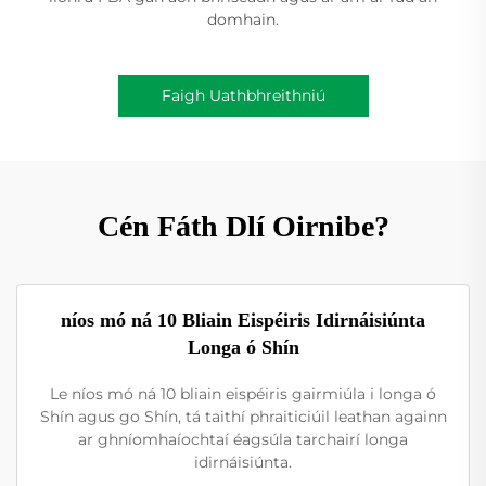
domhain.
Faigh Uathbhreithniú
Cén Fáth Dlí Oirnibe?
níos mó ná 10 Bliain Eispéiris Idirnáisiúnta
Longa ó Shín
Le níos mó ná 10 bliain eispéiris gairmiúla i longa ó
Shín agus go Shín, tá taithí phraiticiúil leathan againn
ar ghníomhaíochtaí éagsúla tarchairí longa
idirnáisiúnta.