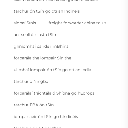
tarchur ón tSín go dtí an Indinéis
siopaí Sínis
freight forwarder china to us
aer seoltóir lasta tSín
ghníomhaí cairde i mBhína
forbarálaithe iompair Sínithe
ullmhaí iompair ón tSín go dtí an India
tarchur ó Ningbo
forbarálaí tráchtála ó Shíona go hEorópa
tarchur FBA ón tSín
iompar aeir ón tSín go hIndinéis