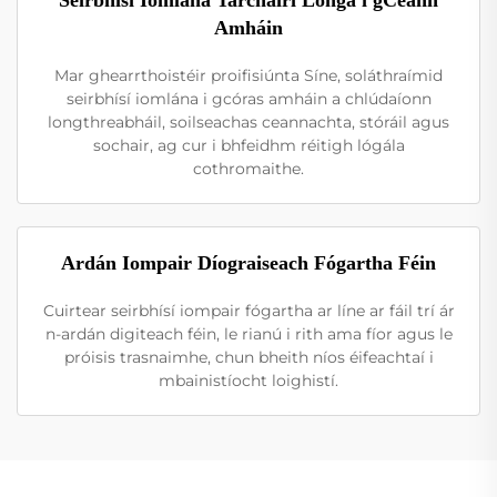
Amháin
Mar ghearrthoistéir proifisiúnta Síne, soláthraímid
seirbhísí iomlána i gcóras amháin a chlúdaíonn
longthreabháil, soilseachas ceannachta, stóráil agus
sochair, ag cur i bhfeidhm réitigh lógála
cothromaithe.
Ardán Iompair Díograiseach Fógartha Féin
Cuirtear seirbhísí iompair fógartha ar líne ar fáil trí ár
n-ardán digiteach féin, le rianú i rith ama fíor agus le
próisis trasnaimhe, chun bheith níos éifeachtaí i
mbainistíocht loighistí.