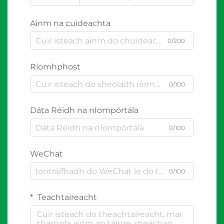
Ainm na cuideachta
0/200
Ríomhphost
0/100
Dáta Réidh na nIompórtála
0/100
WeChat
0/100
Teachtaireacht