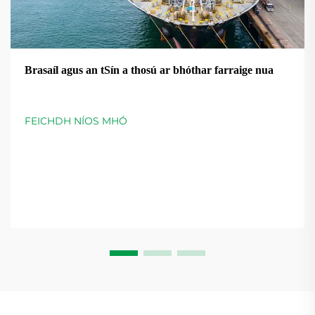
Brasaíl agus an tSín a thosú ar bhóthar farraige nua
FEICHDH NÍOS MHÓ