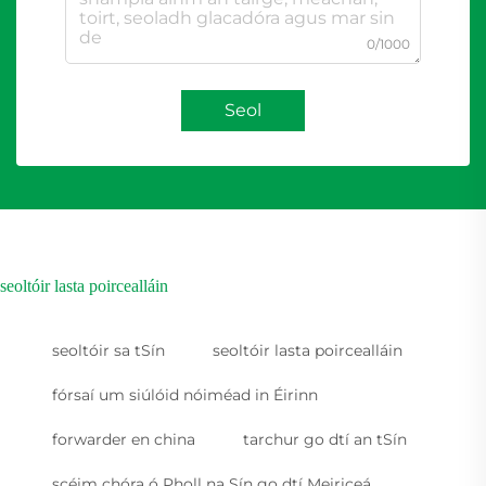
0/1000
Seol
seoltóir lasta poircealláin
seoltóir sa tSín
seoltóir lasta poircealláin
fórsaí um siúlóid nóiméad in Éirinn
forwarder en china
tarchur go dtí an tSín
scéim chóra ó Pholl na Sín go dtí Meiriceá