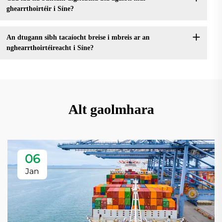
ghearrthoirtéir i Síne?
An dtugann sibh tacaíocht breise i mbreis ar an
nghearrthoirtéireacht i Síne?
Alt gaolmhara
06
Jan