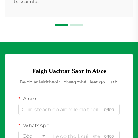
trasnaimhe.
Faigh Uachtar Saor in Aisce
Beidh ár léiritheoir i dteagmháil leat go luath.
Ainm
0/100
WhatsApp
Cód
0/100