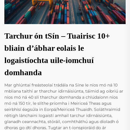
Tarchur ón tSín – Tuairisc 10+
bliain d’ábhar eolais le
logaistíochta uile-iomchuí
domhanda
Mar ghlúntaí freásteolaí trádála na Síne le níos mó ná 10
mbliana taithí ar tharchur idirnáisiúnta, táimid ag oibriú ar
níos mó ná 40 slí tharchur domhanda a chlúdaíonn níos
mó ná 150 tír, le slíthe príomha i Meiriceá Theas agus
seirbhísí éagsúla in Eorpá/Meiriceá Thuaidh. Soláthraímid
réitigh lánchaini logaistí amhail tarchur idirnáisiúnta,
glanadh ceannachta, stóráil, comhtháthú agus díoladh ó
dhoras go dtí dhoras. Tugtar an t-ionspioráid do ár