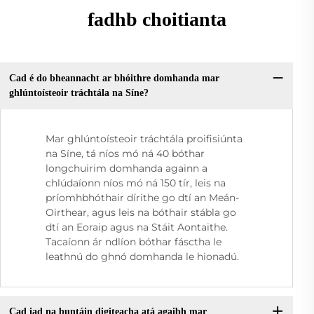
fadhb choitianta
Cad é do bheannacht ar bhóithre domhanda mar
ghlúntoísteoir tráchtála na Síne?
Mar ghlúntoísteoir tráchtála proifisiúnta
na Síne, tá níos mó ná 40 bóthar
longchuirim domhanda againn a
chlúdaíonn níos mó ná 150 tír, leis na
príomhbhóthair dírithe go dtí an Meán-
Oirthear, agus leis na bóthair stábla go
dtí an Eoraip agus na Stáit Aontaithe.
Tacaíonn ár ndlíon bóthar fásctha le
leathnú do ghnó domhanda le hionadú.
Cad iad na buntáin digiteacha atá agaibh mar