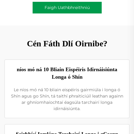
Faigh Uathbhreithniú
Cén Fáth Dlí Oirnibe?
níos mó ná 10 Bliain Eispéiris Idirnáisiúnta
Longa ó Shín
Le níos mó ná 10 bliain eispéiris gairmiúla i longa ó
Shín agus go Shín, tá taithí phraiticiúil leathan againn
ar ghníomhaíochtaí éagsúla tarchairí longa
idirnáisiúnta.
Seirbhísí Iomlána Tarchairí Longa i gCeann