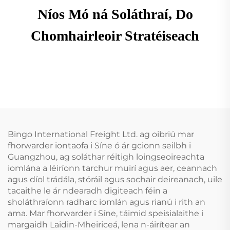
Níos Mó ná Soláthraí, Do
Chomhairleoir Stratéiseach
Bingo International Freight Ltd. ag oibriú mar
fhorwarder iontaofa i Síne ó ár gcionn seilbh i
Guangzhou, ag soláthar réitigh loingseoireachta
iomlána a léiríonn tarchur muirí agus aer, ceannach
agus díol trádála, stóráil agus sochair deireanach, uile
tacaithe le ár ndearadh digiteach féin a
sholáthraíonn radharc iomlán agus rianú i rith an
ama. Mar fhorwarder i Síne, táimid speisialaithe i
margaidh Laidin-Mheiriceá, lena n-áirítear an