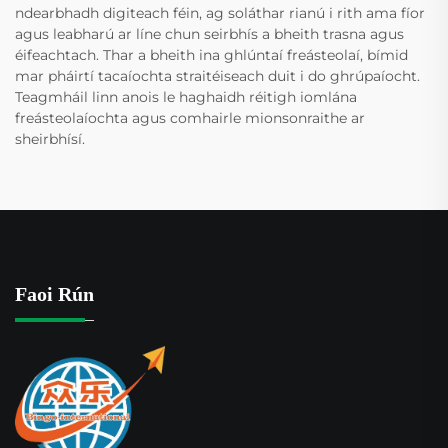
ndearbhadh digiteach féin, ag soláthar rianú i rith ama fíor
agus leabharú ar líne chun seirbhís a bheith trasna agus
éifeachtach. Thar a bheith ina ghlúntaí freásteolaí, bímid
mar pháirtí tacaíochta straitéiseach duit i do ghrúpaíocht.
Teagmháil linn anois le haghaidh réitigh iomlána
freásteolaíochta agus comhairle mionsonraithe ar
sheirbhísí.
Faoi Rún