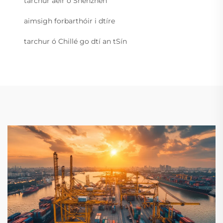
tarchur aeir ó Shenzhen
aimsigh forbarthóir i dtíre
tarchur ó Chillé go dtí an tSín