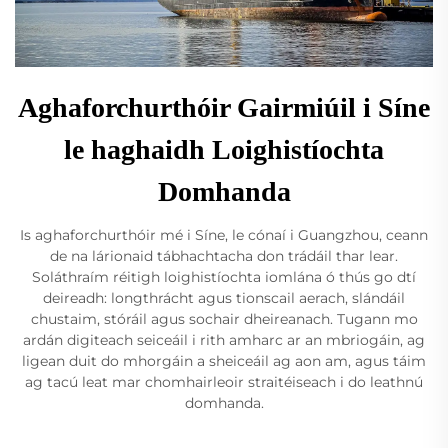
Aghaforchurthóir Gairmiúil i Síne
le haghaidh Loighistíochta
Domhanda
Is aghaforchurthóir mé i Síne, le cónaí i Guangzhou, ceann
de na lárionaid tábhachtacha don trádáil thar lear.
Soláthraím réitigh loighistíochta iomlána ó thús go dtí
deireadh: longthrácht agus tionscail aerach, slándáil
chustaim, stóráil agus sochair dheireanach. Tugann mo
ardán digiteach seiceáil i rith amharc ar an mbriogáin, ag
ligean duit do mhorgáin a sheiceáil ag aon am, agus táim
ag tacú leat mar chomhairleoir straitéiseach i do leathnú
domhanda.