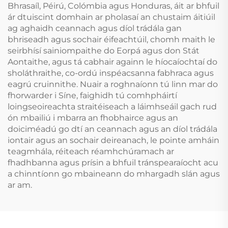
Bhrasaíl, Péirú, Colómbia agus Honduras, áit ar bhfuil
ár dtuiscint domhain ar pholasaí an chustaim áitiúil
ag aghaidh ceannach agus díol trádála gan
bhriseadh agus sochair éifeachtúil, chomh maith le
seirbhísí sainiompaithe do Eorpá agus don Stát
Aontaithe, agus tá cabhair againn le híocaíochtaí do
sholáthraithe, co-ordú inspéacsanna fabhraca agus
eagrú cruinnithe. Nuair a roghnaíonn tú linn mar do
fhorwarder i Síne, faighidh tú comhpháirtí
loingseoireachta straitéiseach a láimhseáil gach rud
ón mbailiú i mbarra an fhobhairce agus an
doiciméadú go dtí an ceannach agus an díol trádála
iontair agus an sochair deireanach, le pointe amháin
teagmhála, réiteach réamhchúramach ar
fhadhbanna agus prísin a bhfuil tránspearaíocht acu
a chinntíonn go mbaineann do mhargadh slán agus
ar am.