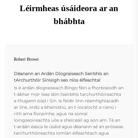
Léirmheas úsáideora ar an
bhábhta
Robert Brown
Déanann an Ardán Díograiseach Seirbhís an
tArchurthóir Sinisigh seo níos éifeachtaí
Is é ardán díograiseach Bingo féin a fhorbraíodh an
t-ábhar mór leas don tseirbhís tarchurthóireachta
a thugann siad i Sín. Is féidir linn réamhghlacadh
ar líne, ordú a bhainistiú, an t-íocaíocht a rianú i
rith ama fíoraimhe, agus na sonraí
loingseoireachta uile a sheiceáil ag aon am. Tá an
t-ardán éasca le úsáid agus déanann sé an próiseas
tarchurthóireachta iomlán éifeachtach agus