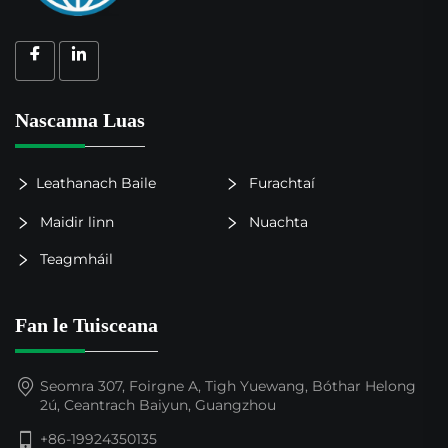
Nascanna Luas
Leathanach Baile
Furachtaí
Maidir linn
Nuachta
Teagmháil
Fan le Tuisceana
Seomra 307, Foirgne A, Tigh Yuewang, Bóthar Helong
2ú, Ceantrach Baiyun, Guangzhou
+86-19924350135