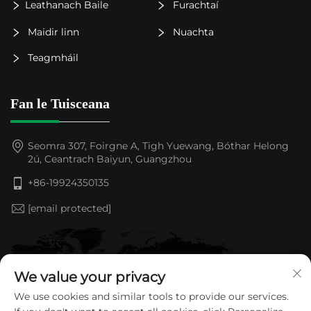
Leathanach Baile
Furachtaí
Maidir linn
Nuachta
Teagmháil
Fan le Tuisceana
Seomra 307, Foirgne A, Tigh Yuewang, Bóthar Helong
2ú, Ceantrach Baiyun, Guangzhou
+86-19924350135
[email protected]
We value your privacy
We use cookies and similar tools to provide our services.