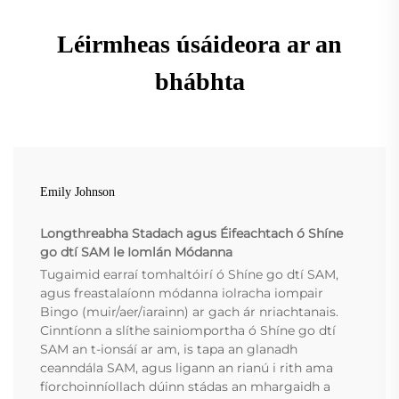
Léirmheas úsáideora ar an
bhábhta
Emily Johnson
Longthreabha Stadach agus Éifeachtach ó Shíne
go dtí SAM le Iomlán Módanna
Tugaimid earraí tomhaltóirí ó Shíne go dtí SAM,
agus freastalaíonn módanna iolracha iompair
Bingo (muir/aer/iarainn) ar gach ár nriachtanais.
Cinntíonn a slíthe sainiomportha ó Shíne go dtí
SAM an t-ionsáí ar am, is tapa an glanadh
ceanndála SAM, agus ligann an rianú i rith ama
fíorchoinníollach dúinn stádas an mhargaidh a