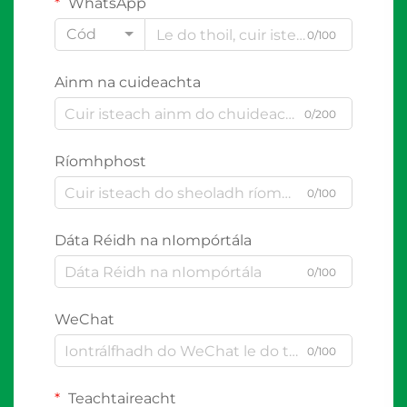
WhatsApp
Cód
0/100
Ainm na cuideachta
0/200
Ríomhphost
0/100
Dáta Réidh na nIompórtála
0/100
WeChat
0/100
Teachtaireacht