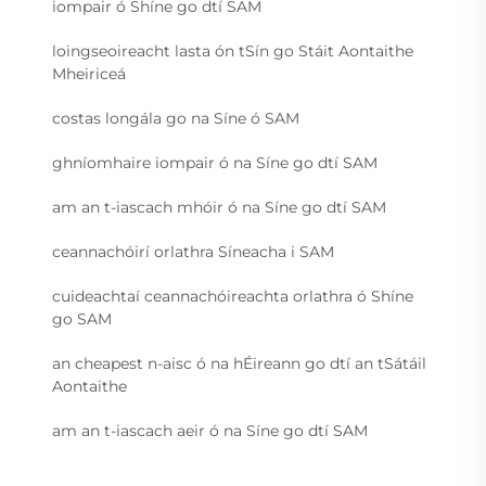
iompair ó Shíne go dtí SAM
loingseoireacht lasta ón tSín go Stáit Aontaithe
Mheiriceá
costas longála go na Síne ó SAM
ghníomhaire iompair ó na Síne go dtí SAM
am an t-iascach mhóir ó na Síne go dtí SAM
ceannachóirí orlathra Síneacha i SAM
cuideachtaí ceannachóireachta orlathra ó Shíne
go SAM
an cheapest n-aisc ó na hÉireann go dtí an tSátáil
Aontaithe
am an t-iascach aeir ó na Síne go dtí SAM