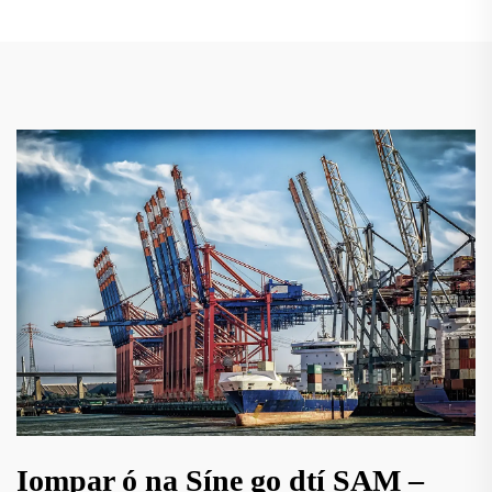
Iompar ó na Síne go dtí SAM –