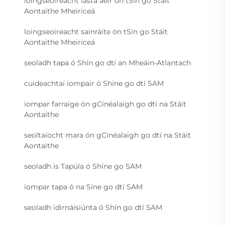
loingseoireacht lasta aeir ón tSín go Stáit
Aontaithe Mheiriceá
loingseoireacht sainráite ón tSín go Stáit
Aontaithe Mheiriceá
seoladh tapa ó Shín go dtí an Mheáin-Atlantach
cuideachtaí iompair ó Shíne go dtí SAM
iompar farraige ón gCínéalaigh go dtí na Stáit
Aontaithe
seoltaíocht mara ón gCínéalaigh go dtí na Stáit
Aontaithe
seoladh is Tapúla ó Shíne go SAM
iompar tapa ó na Síne go dtí SAM
seoladh idirnáisiúnta ó Shín go dtí SAM