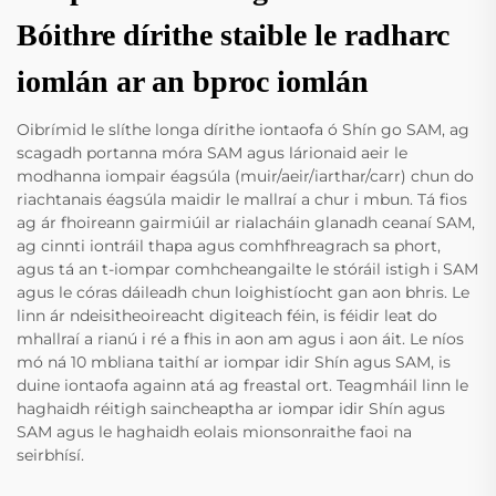
Bóithre dírithe staible le radharc
iomlán ar an bproc iomlán
Oibrímid le slíthe longa dírithe iontaofa ó Shín go SAM, ag
scagadh portanna móra SAM agus lárionaid aeir le
modhanna iompair éagsúla (muir/aeir/iarthar/carr) chun do
riachtanais éagsúla maidir le mallraí a chur i mbun. Tá fios
ag ár fhoireann gairmiúil ar rialacháin glanadh ceanaí SAM,
ag cinnti iontráil thapa agus comhfhreagrach sa phort,
agus tá an t-iompar comhcheangailte le stóráil istigh i SAM
agus le córas dáileadh chun loighistíocht gan aon bhris. Le
linn ár ndeisitheoireacht digiteach féin, is féidir leat do
mhallraí a rianú i ré a fhis in aon am agus i aon áit. Le níos
mó ná 10 mbliana taithí ar iompar idir Shín agus SAM, is
duine iontaofa againn atá ag freastal ort. Teagmháil linn le
haghaidh réitigh saincheaptha ar iompar idir Shín agus
SAM agus le haghaidh eolais mionsonraithe faoi na
seirbhísí.