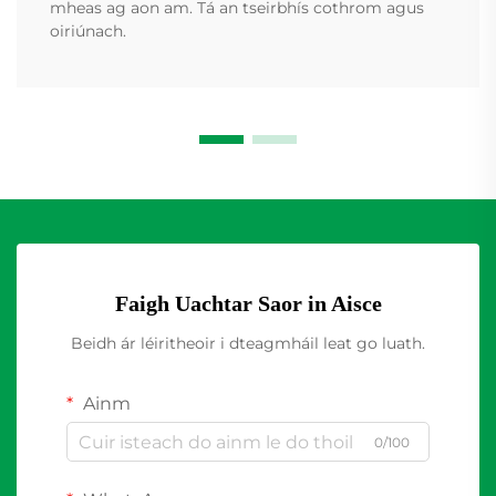
mheas ag aon am. Tá an tseirbhís cothrom agus
oiriúnach.
Faigh Uachtar Saor in Aisce
Beidh ár léiritheoir i dteagmháil leat go luath.
Ainm
0/100