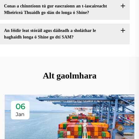
Conas a chinntíonn tú gur eascraíonn an t-iascaireacht
Mheiriceá Thuaidh go slán do longa ó Shíne?
An féidir leat stóráil agus dáileadh a sholáthar le
haghaidh longa ó Shíne go dtí SAM?
Alt gaolmhara
06
Jan