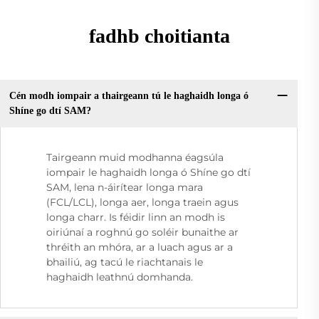
fadhb choitianta
Cén modh iompair a thairgeann tú le haghaidh longa ó
Shíne go dtí SAM?
Tairgeann muid modhanna éagsúla
iompair le haghaidh longa ó Shíne go dtí
SAM, lena n-áirítear longa mara
(FCL/LCL), longa aer, longa traein agus
longa charr. Is féidir linn an modh is
oiriúnaí a roghnú go soléir bunaithe ar
thréith an mhóra, ar a luach agus ar a
bhailiú, ag tacú le riachtanais le
haghaidh leathnú domhanda.