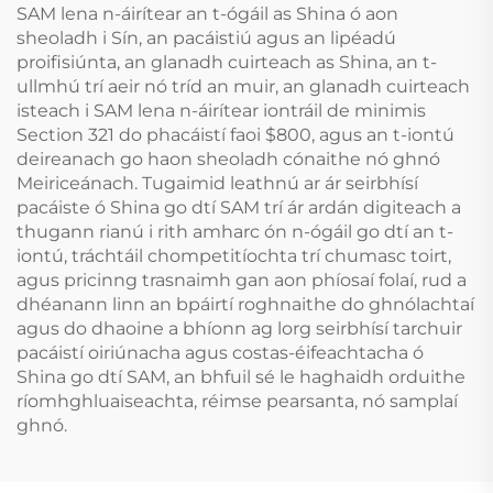
SAM lena n-áirítear an t-ógáil as Shina ó aon
sheoladh i Sín, an pacáistiú agus an lipéadú
proifisiúnta, an glanadh cuirteach as Shina, an t-
ullmhú trí aeir nó tríd an muir, an glanadh cuirteach
isteach i SAM lena n-áirítear iontráil de minimis
Section 321 do phacáistí faoi $800, agus an t-iontú
deireanach go haon sheoladh cónaithe nó ghnó
Meiriceánach. Tugaimid leathnú ar ár seirbhísí
pacáiste ó Shina go dtí SAM trí ár ardán digiteach a
thugann rianú i rith amharc ón n-ógáil go dtí an t-
iontú, tráchtáil chompetitíochta trí chumasc toirt,
agus pricinng trasnaimh gan aon phíosaí folaí, rud a
dhéanann linn an bpáirtí roghnaithe do ghnólachtaí
agus do dhaoine a bhíonn ag lorg seirbhísí tarchuir
pacáistí oiriúnacha agus costas-éifeachtacha ó
Shina go dtí SAM, an bhfuil sé le haghaidh orduithe
ríomhghluaiseachta, réimse pearsanta, nó samplaí
ghnó.