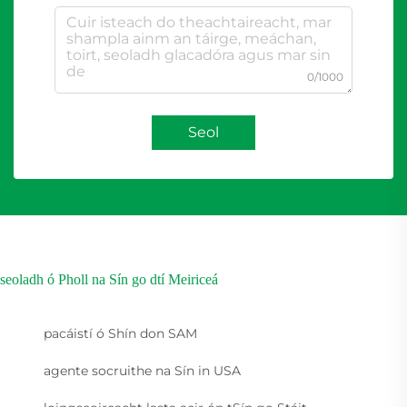
0/1000
Seol
seoladh ó Pholl na Sín go dtí Meiriceá
pacáistí ó Shín don SAM
agente socruithe na Sín in USA