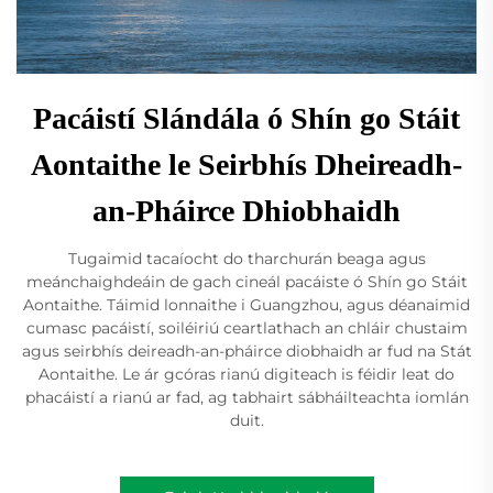
Pacáistí Slándála ó Shín go Stáit
Aontaithe le Seirbhís Dheireadh-
an-Pháirce Dhiobhaidh
Tugaimid tacaíocht do tharchurán beaga agus
meánchaighdeáin de gach cineál pacáiste ó Shín go Stáit
Aontaithe. Táimid lonnaithe i Guangzhou, agus déanaimid
cumasc pacáistí, soiléiriú ceartlathach an chláir chustaim
agus seirbhís deireadh-an-pháirce diobhaidh ar fud na Stát
Aontaithe. Le ár gcóras rianú digiteach is féidir leat do
phacáistí a rianú ar fad, ag tabhairt sábháilteachta iomlán
duit.