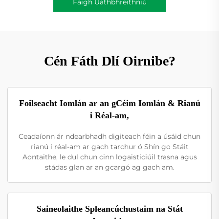
Faigh Uathbhreithniú
Cén Fáth Dlí Oirnibe?
Foilseacht Iomlán ar an gCéim Iomlán & Rianú
i Réal-am,
Ceadaíonn ár ndearbhadh digiteach féin a úsáid chun
rianú i réal-am ar gach tarchur ó Shín go Stáit
Aontaithe, le dul chun cinn logaisticiúil trasna agus
stádas glan ar an gcargó ag gach am.
Saineolaithe Spleancúchustaim na Stát