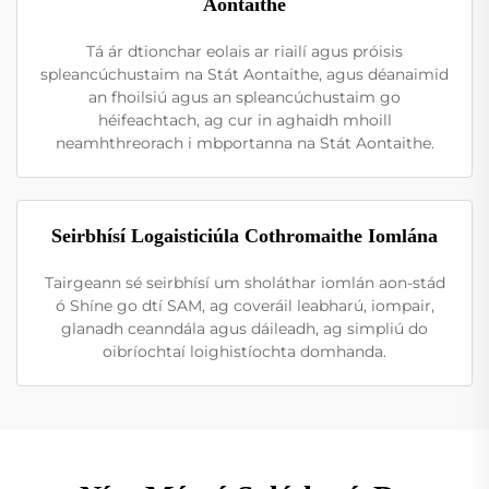
Aontaithe
Tá ár dtionchar eolais ar riailí agus próisis
spleancúchustaim na Stát Aontaithe, agus déanaimid
an fhoilsiú agus an spleancúchustaim go
héifeachtach, ag cur in aghaidh mhoill
neamhthreorach i mbportanna na Stát Aontaithe.
Seirbhísí Logaisticiúla Cothromaithe Iomlána
Tairgeann sé seirbhísí um sholáthar iomlán aon-stád
ó Shíne go dtí SAM, ag coveráil leabharú, iompair,
glanadh ceanndála agus dáileadh, ag simpliú do
oibríochtaí loighistíochta domhanda.