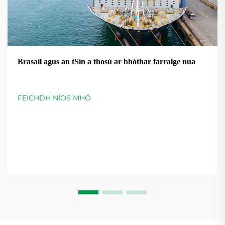
Brasaíl agus an tSín a thosú ar bhóthar farraige nua
FEICHDH NÍOS MHÓ