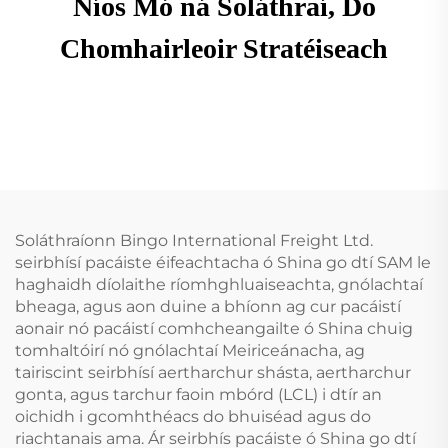
Níos Mó ná Soláthraí, Do
Chomhairleoir Stratéiseach
Soláthraíonn Bingo International Freight Ltd.
seirbhísí pacáiste éifeachtacha ó Shina go dtí SAM le
haghaidh díolaithe ríomhghluaiseachta, gnólachtaí
bheaga, agus aon duine a bhíonn ag cur pacáistí
aonair nó pacáistí comhcheangailte ó Shina chuig
tomhaltóirí nó gnólachtaí Meiriceánacha, ag
tairiscint seirbhísí aertharchur shásta, aertharchur
gonta, agus tarchur faoin mbórd (LCL) i dtír an
oichidh i gcomhthéacs do bhuiséad agus do
riachtanais ama. Ár seirbhís pacáiste ó Shina go dtí