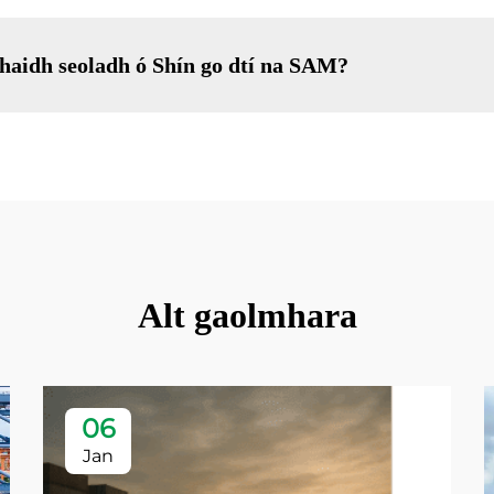
aghaidh seoladh ó Shín go dtí na SAM?
Alt gaolmhara
06
Jan