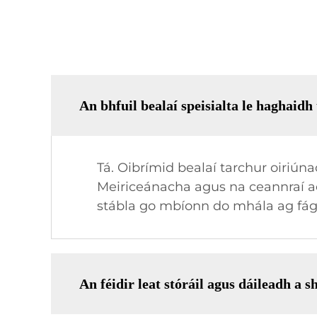
An bhfuil bealaí speisialta le haghaid
Tá. Oibrímid bealaí tarchur oiriú
Meiriceánacha agus na ceannraí aeir
stábla go mbíonn do mhála ag fágá
An féidir leat stóráil agus dáileadh a 