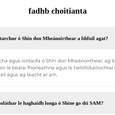
fadhb choitianta
h tarchur ó Shín don Mheánoirthear a bhfuil agat?
nacha agus iontaofa ó Shín don Mheánoirthear, ag 
 le bealaí fhorleathna agus le heitiltí/sailíochtaí 
il agus ag teacht ar am.
sholáthar le haghaidh longa ó Shíne go dtí SAM?