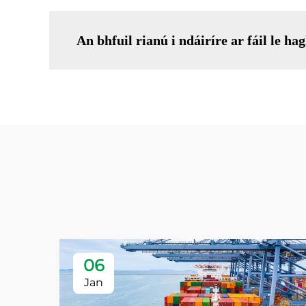
An bhfuil rianú i ndáiríre ar fáil le h
06
Jan