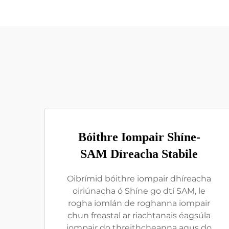
Bóithre Iompair Shíne-
SAM Díreacha Stabile
Oibrímid bóithre iompair dhíreacha
oiriúnacha ó Shíne go dtí SAM, le
rogha iomlán de roghanna iompair
chun freastal ar riachtanais éagsúla
iompair do threithcheanna agus do