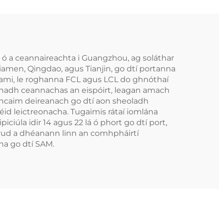
M ó a ceannaireachta i Guangzhou, ag soláthar
iamen, Qingdao, agus Tianjin, go dtí portanna
iami, le roghanna FCL agus LCL do ghnóthaí
glanadh ceannachas an eispóirt, leagan amach
-ioncaim deireanach go dtí aon sheoladh
méid leictreonacha. Tugaimis rátaí iomlána
iciúla idir 14 agus 22 lá ó phort go dtí port,
 rud a dhéanann linn an comhpháirtí
na go dtí SAM.