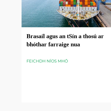
Brasaíl agus an tSín a thosú ar
bhóthar farraige nua
FEICHDH NÍOS MHÓ