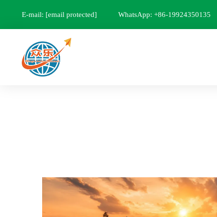
E-mail:
[email protected]
WhatsApp: +86-19924350135