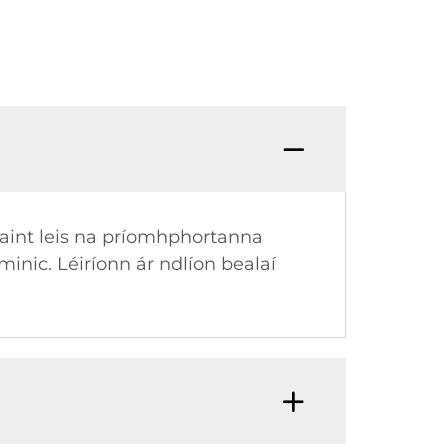
baint leis na príomhphortanna
minic. Léiríonn ár ndlíon bealaí