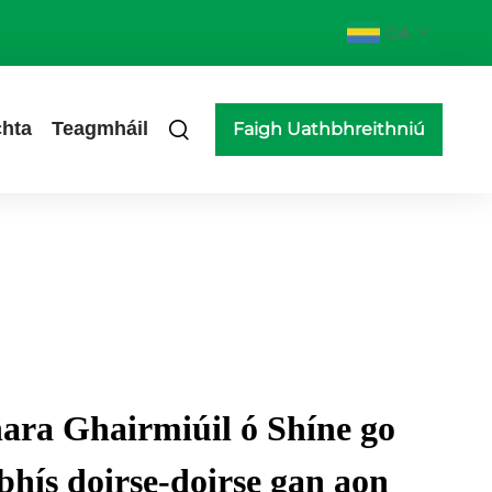
GA
hta
Teagmháil
Faigh Uathbhreithniú
ara Ghairmiúil ó Shíne go
bhís doirse-doirse gan aon