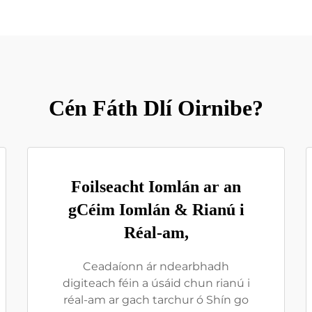
Cén Fáth Dlí Oirnibe?
Foilseacht Iomlán ar an
gCéim Iomlán & Rianú i
Réal-am,
Ceadaíonn ár ndearbhadh
digiteach féin a úsáid chun rianú i
réal-am ar gach tarchur ó Shín go