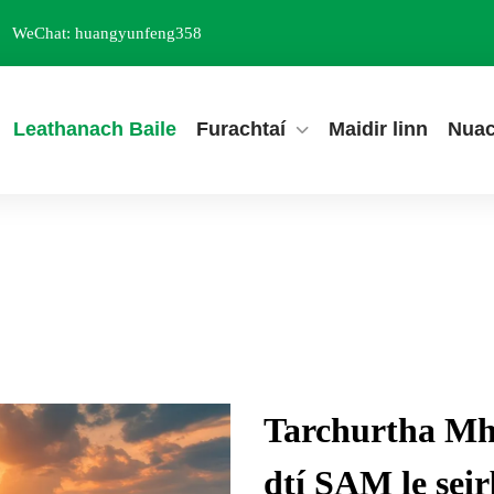
WeChat: huangyunfeng358
Leathanach Baile
Furachtaí
Maidir linn
Nuac
Tarchurtha Mh
dtí SAM le seir