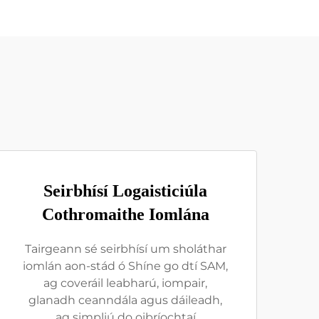
Seirbhísí Logaisticiúla
Cothromaithe Iomlána
Tairgeann sé seirbhísí um sholáthar
iomlán aon-stád ó Shíne go dtí SAM,
ag coveráil leabharú, iompair,
glanadh ceanndála agus dáileadh,
ag simpliú do oibríochtaí