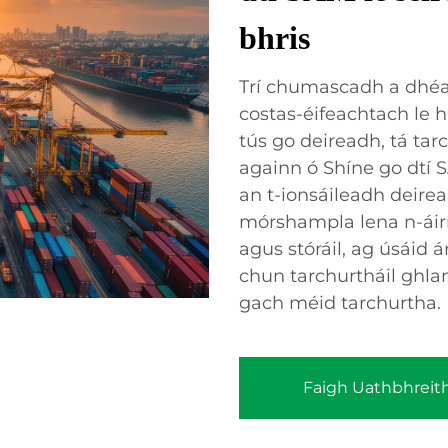
bhris
Trí chumascadh a dhéa
costas-éifeachtach le h
tús go deireadh, tá tar
againn ó Shíne go dtí S
an t-ionsáileadh deir
mórshampla lena n-áir
agus stóráil, ag úsáid 
chun tarchurtháil ghla
gach méid tarchurtha.
Faigh Uathbhreit