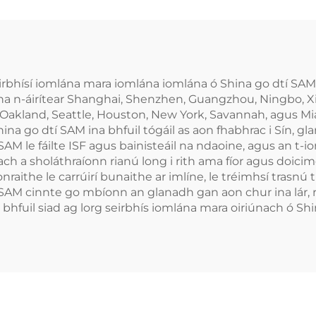
eirbhísí iomlána mara iomlána iomlána ó Shina go dtí SA
lena n-áirítear Shanghai, Shenzhen, Guangzhou, Ningbo, X
, Oakland, Seattle, Houston, New York, Savannah, agus M
hina go dtí SAM ina bhfuil tógáil as aon fhabhrac i Sín, 
 SAM le fáilte ISF agus bainisteáil na ndaoine, agus an t
ach a sholáthraíonn rianú long i rith ama fíor agus doici
aithe le carrúirí bunaithe ar imlíne, le tréimhsí trasnú tip
SAM cinnte go mbíonn an glanadh gan aon chur ina lár,
hfuil siad ag lorg seirbhís iomlána mara oiriúnach ó Shi