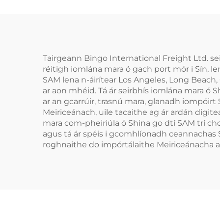
Tairgeann Bingo International Freight Ltd. s
réitigh iomlána mara ó gach port mór i Sín, 
SAM lena n-áirítear Los Angeles, Long Beach
ar aon mhéid. Tá ár seirbhís iomlána mara ó S
ar an gcarrúir, trasnú mara, glanadh iompóirt
Meiriceánach, uile tacaithe ag ár ardán digite
mara com-pheiriúla ó Shina go dtí SAM trí chonr
agus tá ár spéis i gcomhlíonadh ceannachas 
roghnaithe do impórtálaithe Meiriceánacha a b