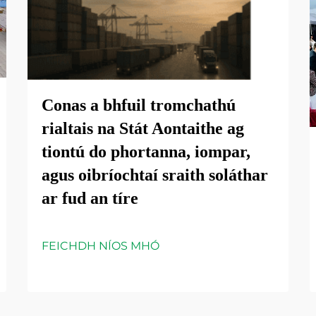
Conas a bhfuil tromchathú
rialtais na Stát Aontaithe ag
tiontú do phortanna, iompar,
agus oibríochtaí sraith soláthar
ar fud an tíre
FEICHDH NÍOS MHÓ