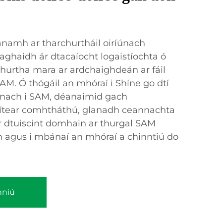
namh ar tharchurtháil oiríúnach
aghaidh ár dtacaíocht logaistíochta ó
churtha mara ar ardchaighdeán ar fáil
AM. Ó thógáil an mhóraí i Shíne go dtí
eanach i SAM, déanaimid gach
ítear comhtháthú, glanadh ceannachta
ár dtuiscint domhain ar thurgal SAM
n agus i mbánaí an mhóraí a chinntiú do
hniú