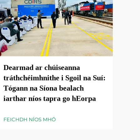
Dearmad ar chúiseanna
tráthchéimhnithe i Sgoil na Suí:
Tógann na Síona bealach
iarthar níos tapra go hEorpa
FEICHDH NÍOS MHÓ