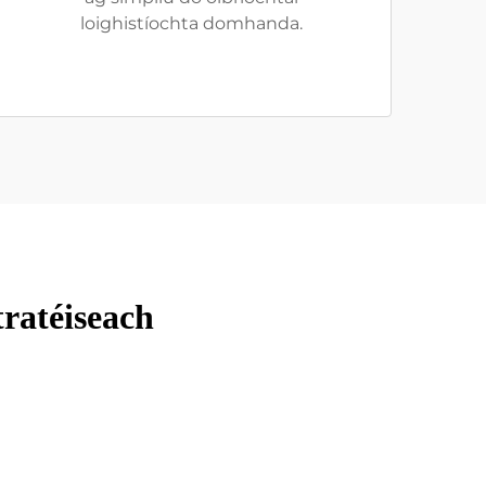
loighistíochta domhanda.
ratéiseach