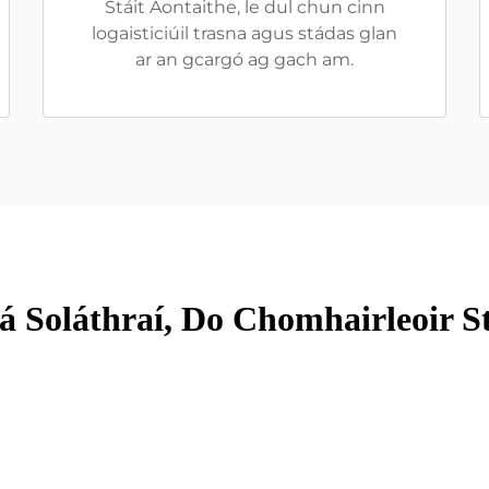
Stáit Aontaithe, le dul chun cinn
logaisticiúil trasna agus stádas glan
ar an gcargó ag gach am.
á Soláthraí, Do Chomhairleoir St