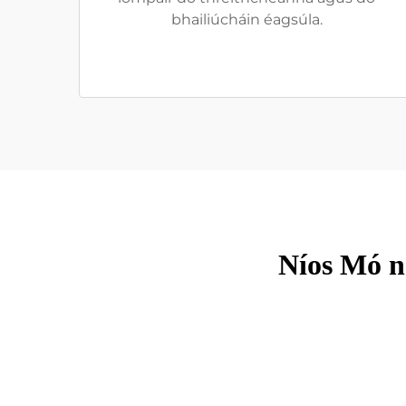
bhailiúcháin éagsúla.
Níos Mó n