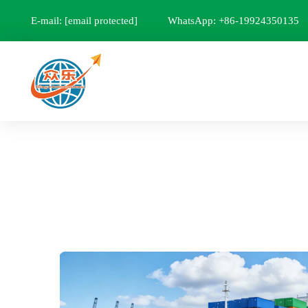
E-mail:
[email protected]
WhatsApp: +86-19924350135