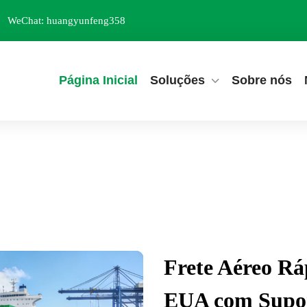
WeChat: huangyunfeng358
Página Inicial
Soluções
Sobre nós
Frete Aéreo Rá
EUA com Supor