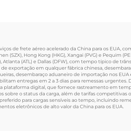
rviços de frete aéreo acelerado da China para os EUA, co
hen (SZX), Hong Kong (HKG), Xangai (PVG) e Pequim (PEK
 Atlanta (ATL) e Dallas (DFW), com tempo típico de trânsi
ta de exportação em qualquer fábrica chinesa, desembar
ueiras, desembaraço aduaneiro de importação nos EUA e
ilitam entregas em 2 a 3 dias para remessas urgentes.
a plataforma digital, que fornece rastreamento em tempo
tivos sobre o status da carga, além de tarifas competiti
referido para cargas sensíveis ao tempo, incluindo rem
ntos eletrônicos de alto valor da China para os EUA.