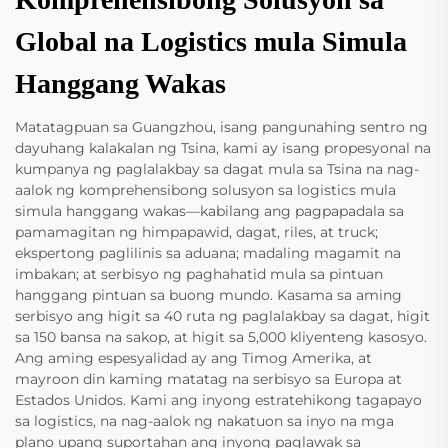
Global na Logistics mula Simula
Hanggang Wakas
Matatagpuan sa Guangzhou, isang pangunahing sentro ng
dayuhang kalakalan ng Tsina, kami ay isang propesyonal na
kumpanya ng paglalakbay sa dagat mula sa Tsina na nag-
aalok ng komprehensibong solusyon sa logistics mula
simula hanggang wakas—kabilang ang pagpapadala sa
pamamagitan ng himpapawid, dagat, riles, at truck;
ekspertong paglilinis sa aduana; madaling magamit na
imbakan; at serbisyo ng paghahatid mula sa pintuan
hanggang pintuan sa buong mundo. Kasama sa aming
serbisyo ang higit sa 40 ruta ng paglalakbay sa dagat, higit
sa 150 bansa na sakop, at higit sa 5,000 kliyenteng kasosyo.
Ang aming espesyalidad ay ang Timog Amerika, at
mayroon din kaming matatag na serbisyo sa Europa at
Estados Unidos. Kami ang inyong estratehikong tagapayo
sa logistics, na nag-aalok ng nakatuon sa inyo na mga
plano upang suportahan ang inyong paglawak sa