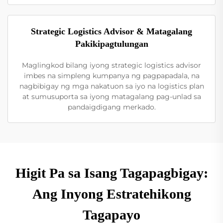
Strategic Logistics Advisor & Matagalang
Pakikipagtulungan
Maglingkod bilang iyong strategic logistics advisor
imbes na simpleng kumpanya ng pagpapadala, na
nagbibigay ng mga nakatuon sa iyo na logistics plan
at sumusuporta sa iyong matagalang pag-unlad sa
pandaigdigang merkado.
Higit Pa sa Isang Tagapagbigay:
Ang Inyong Estratehikong
Tagapayo