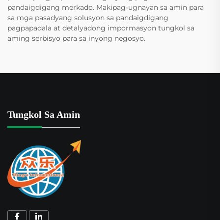
pandaigdigang merkado. Makipag-ugnayan sa amin para
sa mga pasadyang solusyon sa pandaigdigang
pagpapadala at detalyadong impormasyon tungkol sa
aming serbisyo para sa inyong negosyo.
Tungkol Sa Amin