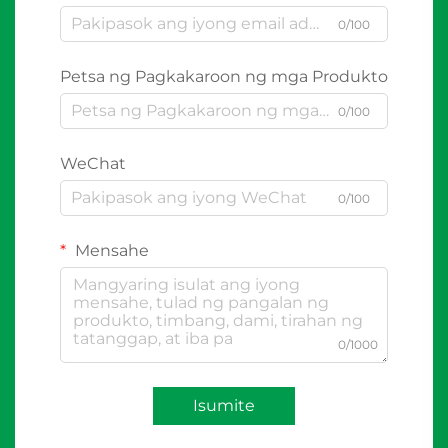
0/100
Petsa ng Pagkakaroon ng mga Produkto
0/100
WeChat
0/100
Mensahe
0/1000
Isumite