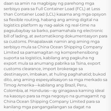
daan sa amin na magbigay ng parehong mga
serbisyo para sa Full Container Load (FCL) at Less
than Container Load (LCL) kasama ang mga opsyon
sa flexible routing, habang ang aming digital na
logistics platform ay nag-aalok ng real-time na
pagsubaybay sa barko, pamamahala ng electronic
bill of lading, at awtomatikong dokumentasyon para
sa customs. Pinapalawak namin ang aming mga
serbisyo mula sa China Ocean Shipping Company
Limited sa pamamagitan ng komprehensibong
suporta sa logistics, kabilang ang pagkuha ng
export mula sa anumang pabrika sa Tsina, export
customs clearance, import brokerage sa
destinasyon, imbakan, at huling paghahatid; bukod
dito, ang aming espesyalisasyon sa mga merkado sa
Timog Amerika—kabilang ang Brazil, Peru,
Colombia, at Honduras—ay ginagawa kaming ideal
na kasosyo para sa mga negosyo na gumagamit ng
China Ocean Shipping Company Limited para sa
kanilang mga pangangailangan sa dagat na