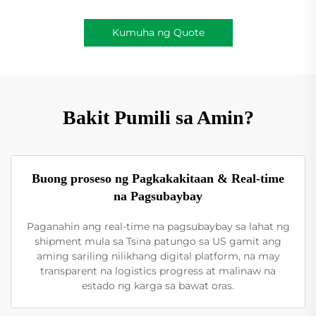
Kumuha ng Quote
Bakit Pumili sa Amin?
Buong proseso ng Pagkakakitaan & Real-time
na Pagsubaybay
Paganahin ang real-time na pagsubaybay sa lahat ng
shipment mula sa Tsina patungo sa US gamit ang
aming sariling nilikhang digital platform, na may
transparent na logistics progress at malinaw na
estado ng karga sa bawat oras.