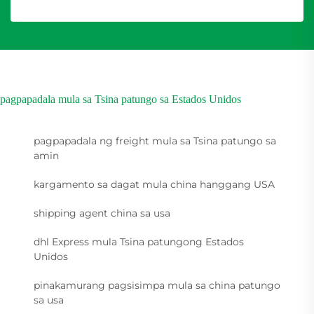
pagpapadala mula sa Tsina patungo sa Estados Unidos
pagpapadala ng freight mula sa Tsina patungo sa
amin
kargamento sa dagat mula china hanggang USA
shipping agent china sa usa
dhl Express mula Tsina patungong Estados
Unidos
pinakamurang pagsisimpa mula sa china patungo
sa usa