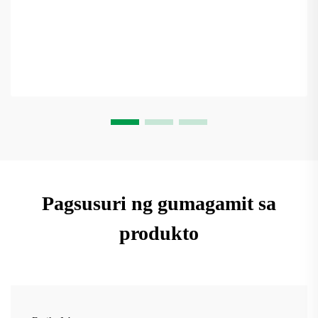
Pagsusuri ng gumagamit sa
produkto