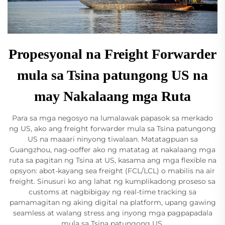
Propesyonal na Freight Forwarder
mula sa Tsina patungong US na
may Nakalaang mga Ruta
Para sa mga negosyo na lumalawak papasok sa merkado
ng US, ako ang freight forwarder mula sa Tsina patungong
US na maaari ninyong tiwalaan. Matatagpuan sa
Guangzhou, nag-ooffer ako ng matatag at nakalaang mga
ruta sa pagitan ng Tsina at US, kasama ang mga flexible na
opsyon: abot-kayang sea freight (FCL/LCL) o mabilis na air
freight. Sinusuri ko ang lahat ng kumplikadong proseso sa
customs at nagbibigay ng real-time tracking sa
pamamagitan ng aking digital na platform, upang gawing
seamless at walang stress ang inyong mga pagpapadala
mula sa Tsina patungong US.