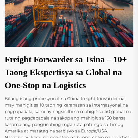
Freight Forwarder sa Tsina – 10+
Taong Ekspertisya sa Global na
One-Stop na Logistics
Bilang isang propesyonal na China freight forwarder na
may mahigit sa 10 taon ng karanasan sa internasyonal na
pagpapadala, kami ay nagsisilbi sa mahigit sa 40 global na
ruta ng pagpapadala na sakop ang mahigit sa 150 bansa,
kasama ang pangunahing mga ruta patungo sa Timog
Amerika at matatag na serbisyo sa Europa/USA.
Nagbibigay kami ng one-stop na buong chain na logistics