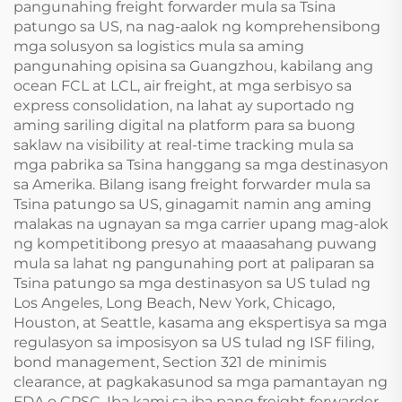
pangunahing freight forwarder mula sa Tsina
patungo sa US, na nag-aalok ng komprehensibong
mga solusyon sa logistics mula sa aming
pangunahing opisina sa Guangzhou, kabilang ang
ocean FCL at LCL, air freight, at mga serbisyo sa
express consolidation, na lahat ay suportado ng
aming sariling digital na platform para sa buong
saklaw na visibility at real-time tracking mula sa
mga pabrika sa Tsina hanggang sa mga destinasyon
sa Amerika. Bilang isang freight forwarder mula sa
Tsina patungo sa US, ginagamit namin ang aming
malakas na ugnayan sa mga carrier upang mag-alok
ng kompetitibong presyo at maaasahang puwang
mula sa lahat ng pangunahing port at paliparan sa
Tsina patungo sa mga destinasyon sa US tulad ng
Los Angeles, Long Beach, New York, Chicago,
Houston, at Seattle, kasama ang ekspertisya sa mga
regulasyon sa imposisyon sa US tulad ng ISF filing,
bond management, Section 321 de minimis
clearance, at pagkakasunod sa mga pamantayan ng
FDA o CPSC. Iba kami sa iba pang freight forwarder