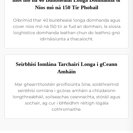
Níos mó ná 150 Tír Phobail
Oibrímid thar 40 bunbhealaí longa domhanda agus
cover níos mó ná 150 tír ar fud an domhain, le síosra
loighistíce domhanda leathan chun do leathnú gnó
idirnáisiúnta a thacaíocht.
Seirbhísí Iomlána Tarchairí Longa i gCeann
Amháin
Mar ghearrthoistéir proifisiúnta Síne, soláthraímid
seirbhísí iomlána i gcóras amháin a chlúdaíonn
longthreabháil, soilseachas ceannachta, stóráil agus
sochair, ag cur i bhfeidhm réitigh lógála
cothromaithe.