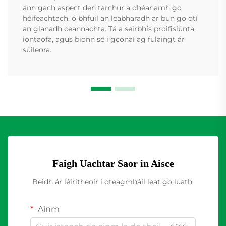
ann gach aspect den tarchur a dhéanamh go
héifeachtach, ó bhfuil an leabharadh ar bun go dtí
an glanadh ceannachta. Tá a seirbhís proifisiúnta,
iontaofa, agus bíonn sé i gcónaí ag fulaingt ár
súileora.
Faigh Uachtar Saor in Aisce
Beidh ár léiritheoir i dteagmháil leat go luath.
Ainm