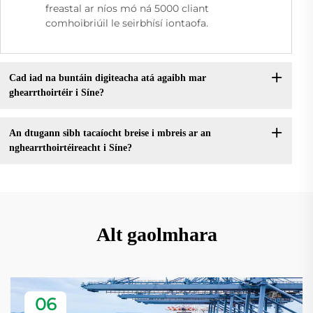
freastal ar níos mó ná 5000 cliant
comhoibriúil le seirbhísí iontaofa.
Cad iad na buntáin digiteacha atá agaibh mar
ghearrthoirtéir i Síne?
An dtugann sibh tacaíocht breise i mbreis ar an
nghearrthoirtéireacht i Síne?
Alt gaolmhara
06