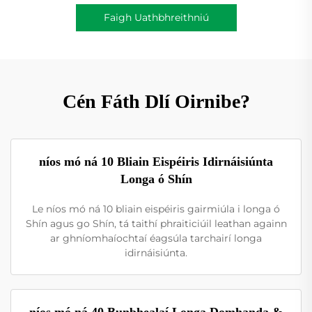
Faigh Uathbhreithniú
Cén Fáth Dlí Oirnibe?
níos mó ná 10 Bliain Eispéiris Idirnáisiúnta
Longa ó Shín
Le níos mó ná 10 bliain eispéiris gairmiúla i longa ó
Shín agus go Shín, tá taithí phraiticiúil leathan againn
ar ghníomhaíochtaí éagsúla tarchairí longa
idirnáisiúnta.
níos mó ná 40 Bunbhealaí Longa Domhanda &