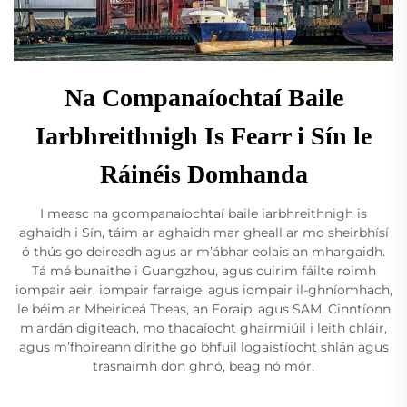
Na Companaíochtaí Baile
Iarbhreithnigh Is Fearr i Sín le
Ráinéis Domhanda
I measc na gcompanaíochtaí baile iarbhreithnigh is
aghaidh i Sín, táim ar aghaidh mar gheall ar mo sheirbhísí
ó thús go deireadh agus ar m’ábhar eolais an mhargaidh.
Tá mé bunaithe i Guangzhou, agus cuirim fáilte roimh
iompair aeir, iompair farraige, agus iompair il-ghníomhach,
le béim ar Mheiriceá Theas, an Eoraip, agus SAM. Cinntíonn
m’ardán digiteach, mo thacaíocht ghairmiúil i leith chláir,
agus m’fhoireann dírithe go bhfuil logaistíocht shlán agus
trasnaimh don ghnó, beag nó mór.