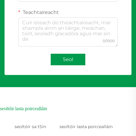
Teachtaireacht
0/1000
Seol
seoltóir lasta poircealláin
seoltóir sa tSín
seoltóir lasta poircealláin