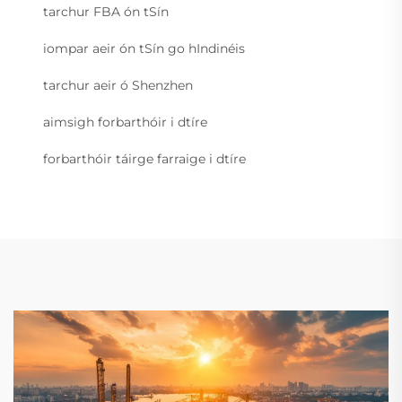
tarchur FBA ón tSín
iompar aeir ón tSín go hIndinéis
tarchur aeir ó Shenzhen
aimsigh forbarthóir i dtíre
forbarthóir táirge farraige i dtíre