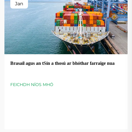
Jan
Brasaíl agus an tSín a thosú ar bhóthar farraige nua
FEICHDH NÍOS MHÓ