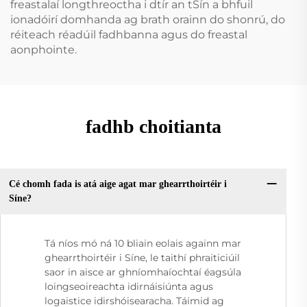
freastalaí longthreoctha i dtír an tSín a bhfuil
ionadóirí domhanda ag brath orainn do shonrú, do
réiteach réadúil fadhbanna agus do freastal
aonphointe.
fadhb choitianta
Cé chomh fada is atá aige agat mar ghearrthoirtéir i
Síne?
Tá níos mó ná 10 bliain eolais againn mar
ghearrthoirtéir i Síne, le taithí phraiticiúil
saor in aisce ar ghníomhaíochtaí éagsúla
loingseoireachta idirnáisiúnta agus
logaistice idirshóisearacha. Táimid ag