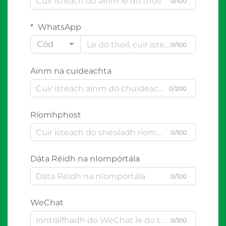
0/100
WhatsApp
Cód
0/100
Ainm na cuideachta
0/200
Ríomhphost
0/100
Dáta Réidh na nIompórtála
0/100
WeChat
0/100