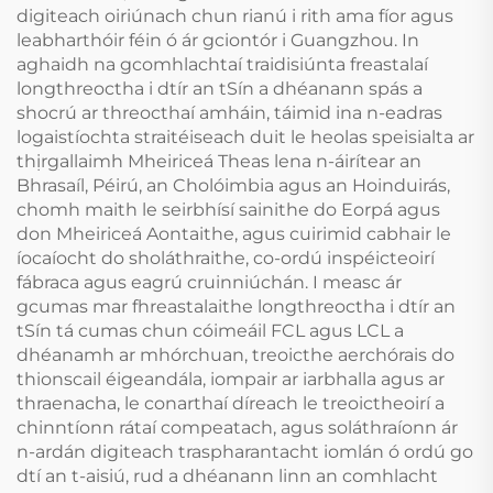
digiteach oiriúnach chun rianú i rith ama fíor agus
leabharthóir féin ó ár gciontór i Guangzhou. In
aghaidh na gcomhlachtaí traidisiúnta freastalaí
longthreoctha i dtír an tSín a dhéanann spás a
shocrú ar threocthaí amháin, táimid ina n-eadras
logaistíochta straitéiseach duit le heolas speisialta ar
thịrgallaimh Mheiriceá Theas lena n-áirítear an
Bhrasaíl, Péirú, an Cholóimbia agus an Hoinduirás,
chomh maith le seirbhísí sainithe do Eorpá agus
don Mheiriceá Aontaithe, agus cuirimid cabhair le
íocaíocht do sholáthraithe, co-ordú inspéicteoirí
fábraca agus eagrú cruinniúchán. I measc ár
gcumas mar fhreastalaithe longthreoctha i dtír an
tSín tá cumas chun cóimeáil FCL agus LCL a
dhéanamh ar mhórchuan, treoicthe aerchórais do
thionscail éigeandála, iompair ar iarbhalla agus ar
thraenacha, le conarthaí díreach le treoictheoirí a
chinntíonn rátaí compeatach, agus soláthraíonn ár
n-ardán digiteach traspharantacht iomlán ó ordú go
dtí an t-aisiú, rud a dhéanann linn an comhlacht