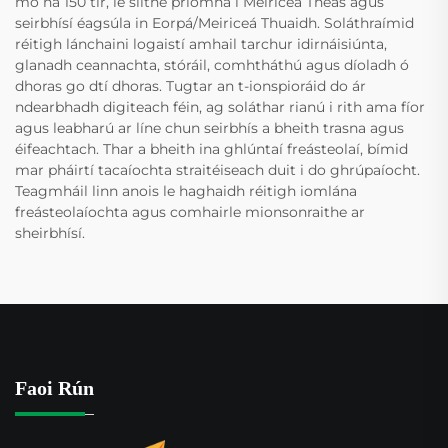
mó ná 150 tír, le slíthe príomha i Meiriceá Theas agus
seirbhísí éagsúla in Eorpá/Meiriceá Thuaidh. Soláthraímid
réitigh lánchaini logaistí amhail tarchur idirnáisiúnta,
glanadh ceannachta, stóráil, comhtháthú agus díoladh ó
dhoras go dtí dhoras. Tugtar an t-ionspioráid do ár
ndearbhadh digiteach féin, ag soláthar rianú i rith ama fíor
agus leabharú ar líne chun seirbhís a bheith trasna agus
éifeachtach. Thar a bheith ina ghlúntaí freásteolaí, bímid
mar pháirtí tacaíochta straitéiseach duit i do ghrúpaíocht.
Teagmháil linn anois le haghaidh réitigh iomlána
freásteolaíochta agus comhairle mionsonraithe ar
sheirbhísí.
Faoi Rún