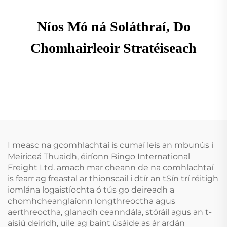
Níos Mó ná Soláthraí, Do
Chomhairleoir Stratéiseach
I measc na gcomhlachtaí is cumaí leis an mbunús i
Meiriceá Thuaidh, éiríonn Bingo International
Freight Ltd. amach mar cheann de na comhlachtaí
is fearr ag freastal ar thionscail i dtír an tSín trí réitigh
iomlána logaistíochta ó tús go deireadh a
chomhcheanglaíonn longthreoctha agus
aerthreoctha, glanadh ceanndála, stóráil agus an t-
aisiú deiridh, uile ag baint úsáide as ár ardán