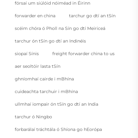
fórsaí um siúlóid nóiméad in Éirinn
forwarder en china
tarchur go dtí an tSín
scéim chóra ó Pholl na Sín go dtí Meiriceá
tarchur ón tSín go dtí an Indinéis
siopaí Sínis
freight forwarder china to us
aer seoltóir lasta tSín
ghníomhaí cairde i mBhína
cuideachta tarchuir i mBhína
ullmhaí iompair ón tSín go dtí an India
tarchur ó Ningbo
forbarálaí tráchtála ó Shíona go hEorópa