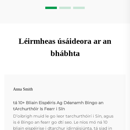
Léirmheas úsáideora ar an
bhábhta
Anna Smith
tá 10+ Bliain Eispéiris Ag Déanamh Bingo an
tArchurthóir Is Fearr i Sín
D’oibrigh muid le go leor tarchurthóirí i Sín, agus
is é Bingo an fearr go dtí seo. Le níos mó ná 10
bliain eispéirise i dtarchur idirnáisiúnta, tá siad in