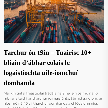
Tarchur ón tSín – Tuairisc 10+
bliain d’ábhar eolais le
logaistíochta uile-iomchuí
domhanda
Mar ghlúntaí freásteolaí trádála na Síne le níos mó ná 10
mbliana taithí ar tharchur idirnáisiúnta, táimid ag oibriú ar
níos mó ná 40 slí tharchur domhanda a chlúdaíonn níos