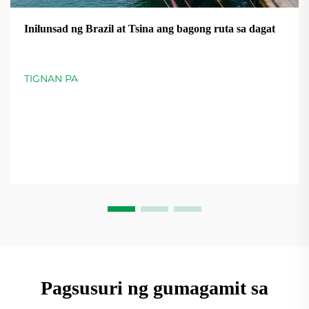
Inilunsad ng Brazil at Tsina ang bagong ruta sa dagat
TIGNAN PA
Pagsusuri ng gumagamit sa