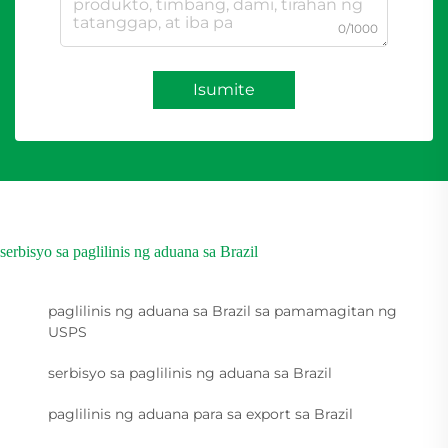
0/1000
Isumite
serbisyo sa paglilinis ng aduana sa Brazil
paglilinis ng aduana sa Brazil sa pamamagitan ng
USPS
serbisyo sa paglilinis ng aduana sa Brazil
paglilinis ng aduana para sa export sa Brazil