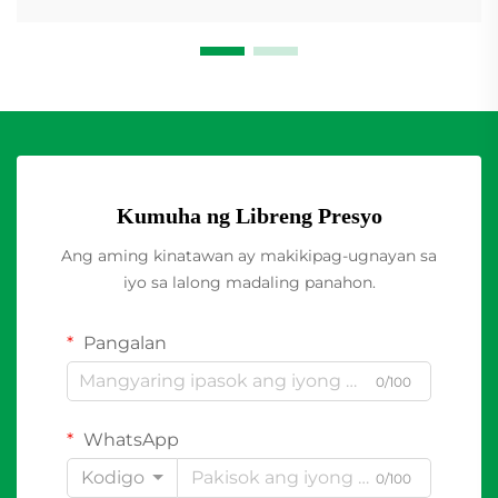
Kumuha ng Libreng Presyo
Ang aming kinatawan ay makikipag-ugnayan sa
iyo sa lalong madaling panahon.
Pangalan
0/100
WhatsApp
Kodigo
0/100