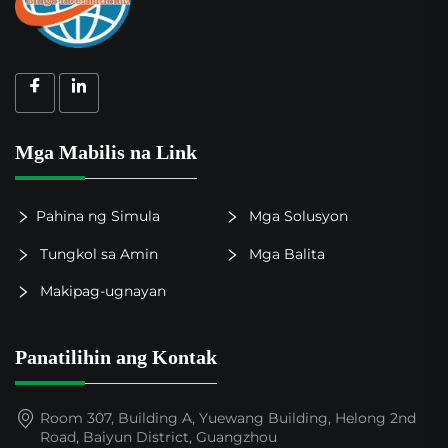
Mga Mabilis na Link
Pahina ng Simula
Mga Solusyon
Tungkol sa Amin
Mga Balita
Makipag-ugnayan
Panatilihin ang Kontak
Room 307, Building A, Yuewang Building, Helong 2nd
Road, Baiyun District, Guangzhou