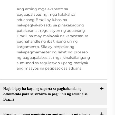
Ang aming mga eksperto sa
pagpapalabas ng mga kalakal sa
aduanang Brazil ay lubos na
nakapagkakabisado sa pinakabagong
patakaran at regulasyon ng aduanang
Brazil, na may malawak na karanasan sa
paghahandle ng iba't ibang uri ng
kargamento. Sila ay perpektong
nakapagmamaster ng lahat ng proseso
ng pagpapalabas at mga kinakailangang
sumunod sa regulasyon upang matiyak
ang maayos na pagpasok sa aduana.
Nagbibigay ba kayo ng suporta sa paghahanda ng
dokumento para sa serbisyo sa paglilinis ng aduana sa
Brazil?
Kaya ba ninyong pangasiwaan ang paglilinis ng aduana