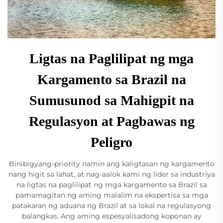
Ligtas na Paglilipat ng mga
Kargamento sa Brazil na
Sumusunod sa Mahigpit na
Regulasyon at Pagbawas ng
Peligro
Binibigyang-priority namin ang kaligtasan ng kargamento
nang higit sa lahat, at nag-aalok kami ng lider sa industriya
na ligtas na paglilipat ng mga kargamento sa Brazil sa
pamamagitan ng aming malalim na ekspertisa sa mga
patakaran ng aduana ng Brazil at sa lokal na regulasyong
balangkas. Ang aming espesyalisadong koponan ay