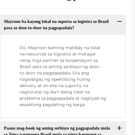
Mayroon ba kayong lokal na suporta sa logistics sa Brazil
para sa door-to-door na pagpapadala?
Oo. Mayroon kaming matibay na lokal
na resources sa logistics at matagal
nang mga partner sa kooperasyon sa
Brazil para sa aming serbisyo ng door-
to-door na pagpapadala. Sila ang
nagbibigay ng epektibong huling
delivery at on-site na suporta, na
naglulutas ng iba’t ibang lokal na
problema sa pagpapadala at nagtiyak ng
eksaktong pagdating ng karga.
Paano mag-book ng aming serbisyo ng pagpapadala mula
sa Tsina patungong Brazil mula sa pinto hanggang sa