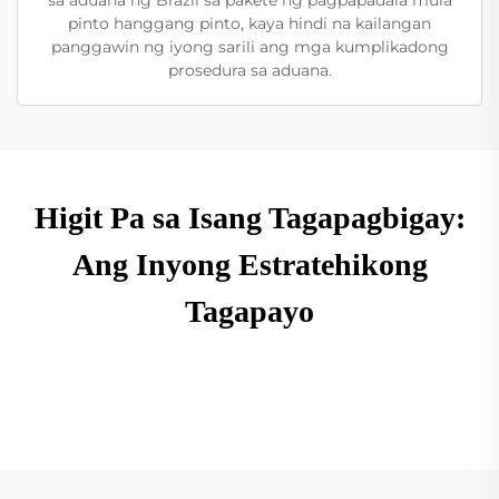
pinto hanggang pinto, kaya hindi na kailangan
panggawin ng iyong sarili ang mga kumplikadong
prosedura sa aduana.
Higit Pa sa Isang Tagapagbigay:
Ang Inyong Estratehikong
Tagapayo