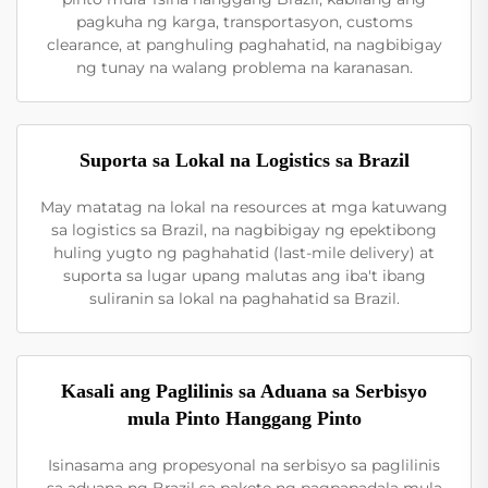
pagkuha ng karga, transportasyon, customs
clearance, at panghuling paghahatid, na nagbibigay
ng tunay na walang problema na karanasan.
Suporta sa Lokal na Logistics sa Brazil
May matatag na lokal na resources at mga katuwang
sa logistics sa Brazil, na nagbibigay ng epektibong
huling yugto ng paghahatid (last-mile delivery) at
suporta sa lugar upang malutas ang iba't ibang
suliranin sa lokal na paghahatid sa Brazil.
Kasali ang Paglilinis sa Aduana sa Serbisyo
mula Pinto Hanggang Pinto
Isinasama ang propesyonal na serbisyo sa paglilinis
sa aduana ng Brazil sa pakete ng pagpapadala mula