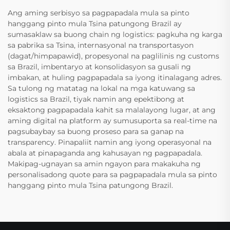
Ang aming serbisyo sa pagpapadala mula sa pinto
hanggang pinto mula Tsina patungong Brazil ay
sumasaklaw sa buong chain ng logistics: pagkuha ng karga
sa pabrika sa Tsina, internasyonal na transportasyon
(dagat/himpapawid), propesyonal na paglilinis ng customs
sa Brazil, imbentaryo at konsolidasyon sa gusali ng
imbakan, at huling pagpapadala sa iyong itinalagang adres.
Sa tulong ng matatag na lokal na mga katuwang sa
logistics sa Brazil, tiyak namin ang epektibong at
eksaktong pagpapadala kahit sa malalayong lugar, at ang
aming digital na platform ay sumusuporta sa real-time na
pagsubaybay sa buong proseso para sa ganap na
transparency. Pinapaliit namin ang iyong operasyonal na
abala at pinapaganda ang kahusayan ng pagpapadala.
Makipag-ugnayan sa amin ngayon para makakuha ng
personalisadong quote para sa pagpapadala mula sa pinto
hanggang pinto mula Tsina patungong Brazil.