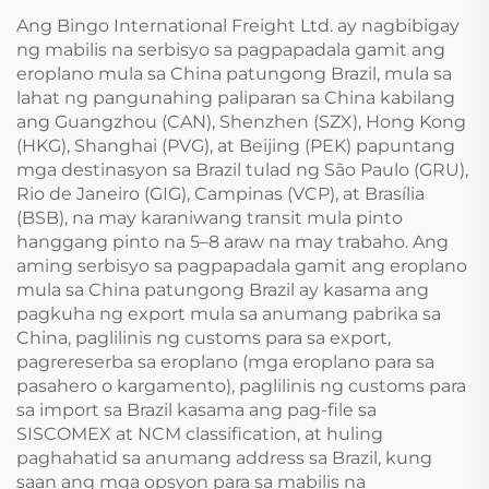
Ang Bingo International Freight Ltd. ay nagbibigay
ng mabilis na serbisyo sa pagpapadala gamit ang
eroplano mula sa China patungong Brazil, mula sa
lahat ng pangunahing paliparan sa China kabilang
ang Guangzhou (CAN), Shenzhen (SZX), Hong Kong
(HKG), Shanghai (PVG), at Beijing (PEK) papuntang
mga destinasyon sa Brazil tulad ng São Paulo (GRU),
Rio de Janeiro (GIG), Campinas (VCP), at Brasília
(BSB), na may karaniwang transit mula pinto
hanggang pinto na 5–8 araw na may trabaho. Ang
aming serbisyo sa pagpapadala gamit ang eroplano
mula sa China patungong Brazil ay kasama ang
pagkuha ng export mula sa anumang pabrika sa
China, paglilinis ng customs para sa export,
pagrereserba sa eroplano (mga eroplano para sa
pasahero o kargamento), paglilinis ng customs para
sa import sa Brazil kasama ang pag-file sa
SISCOMEX at NCM classification, at huling
paghahatid sa anumang address sa Brazil, kung
saan ang mga opsyon para sa mabilis na