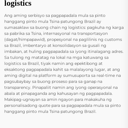
logistics
Ang aming serbisyo sa pagpapadala mula sa pinto
hanggang pinto mula Tsina patungong Brazil ay
sumasaklaw sa buong chain ng logistics: pagkuha ng karga
sa pabrika sa Tsina, internasyonal na transportasyon
(dagat/himpapawid), propesyonal na paglilinis ng customs
sa Brazil, imbentaryo at konsolidasyon sa gusali ng
imbakan, at huling pagpapadala sa iyong itinalagang adres.
Sa tulong ng matatag na lokal na mga katuwang sa
logistics sa Brazil, tiyak namin ang epektibong at
eksaktong pagpapadala kahit sa malalayong lugar, at ang
aming digital na platform ay sumusuporta sa real-time na
pagsubaybay sa buong proseso para sa ganap na
transparency. Pinapaliit namin ang iyong operasyonal na
abala at pinapaganda ang kahusayan ng pagpapadala.
Makipag-ugnayan sa amin ngayon para makakuha ng
personalisadong quote para sa pagpapadala mula sa pinto
hanggang pinto mula Tsina patungong Brazil.