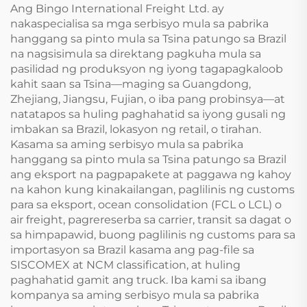
Ang Bingo International Freight Ltd. ay
nakaspecialisa sa mga serbisyo mula sa pabrika
hanggang sa pinto mula sa Tsina patungo sa Brazil
na nagsisimula sa direktang pagkuha mula sa
pasilidad ng produksyon ng iyong tagapagkaloob
kahit saan sa Tsina—maging sa Guangdong,
Zhejiang, Jiangsu, Fujian, o iba pang probinsya—at
natatapos sa huling paghahatid sa iyong gusali ng
imbakan sa Brazil, lokasyon ng retail, o tirahan.
Kasama sa aming serbisyo mula sa pabrika
hanggang sa pinto mula sa Tsina patungo sa Brazil
ang eksport na pagpapakete at paggawa ng kahoy
na kahon kung kinakailangan, paglilinis ng customs
para sa eksport, ocean consolidation (FCL o LCL) o
air freight, pagrereserba sa carrier, transit sa dagat o
sa himpapawid, buong paglilinis ng customs para sa
importasyon sa Brazil kasama ang pag-file sa
SISCOMEX at NCM classification, at huling
paghahatid gamit ang truck. Iba kami sa ibang
kompanya sa aming serbisyo mula sa pabrika