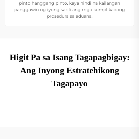
pinto hanggang pinto, kaya hindi na kailangan
panggawin ng iyong sarili ang mga kumplikadong
prosedura sa aduana.
Higit Pa sa Isang Tagapagbigay:
Ang Inyong Estratehikong
Tagapayo