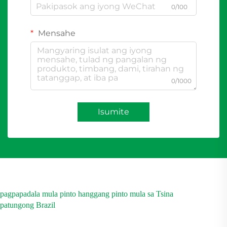
0/100
Mensahe
0/1000
Isumite
pagpapadala mula pinto hanggang pinto mula sa Tsina
patungong Brazil