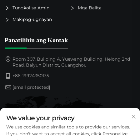
Tungkol sa Amin
Mga Balita
Makipag-ugnayan
Panatilihin ang Kontak
Room 307, Building A, Yuewang Building, Helong 2nd
Road, Baiyun District, Guangzhou
+86-19924350135
[email protected]
We value your privacy
We use cookies and similar tools to provide our services.
If you don't want to accept all cookies, click Personalize