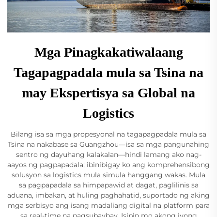
Mga Pinagkakatiwalaang
Tagapagpadala mula sa Tsina na
may Ekspertisya sa Global na
Logistics
Bilang isa sa mga propesyonal na tagapagpadala mula sa
Tsina na nakabase sa Guangzhou—isa sa mga pangunahing
sentro ng dayuhang kalakalan—hindi lamang ako nag-
aayos ng pagpapadala; ibinibigay ko ang komprehensibong
solusyon sa logistics mula simula hanggang wakas. Mula
sa pagpapadala sa himpapawid at dagat, paglilinis sa
aduana, imbakan, at huling paghahatid, suportado ng aking
mga serbisyo ang isang madaliang digital na platform para
sa real-time na pagsubaybay. Isipin mo akong iyong