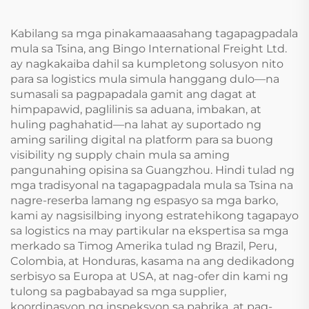
Kabilang sa mga pinakamaaasahang tagapagpadala
mula sa Tsina, ang Bingo International Freight Ltd.
ay nagkakaiba dahil sa kumpletong solusyon nito
para sa logistics mula simula hanggang dulo—na
sumasali sa pagpapadala gamit ang dagat at
himpapawid, paglilinis sa aduana, imbakan, at
huling paghahatid—na lahat ay suportado ng
aming sariling digital na platform para sa buong
visibility ng supply chain mula sa aming
pangunahing opisina sa Guangzhou. Hindi tulad ng
mga tradisyonal na tagapagpadala mula sa Tsina na
nagre-reserba lamang ng espasyo sa mga barko,
kami ay nagsisilbing inyong estratehikong tagapayo
sa logistics na may partikular na ekspertisa sa mga
merkado sa Timog Amerika tulad ng Brazil, Peru,
Colombia, at Honduras, kasama na ang dedikadong
serbisyo sa Europa at USA, at nag-ofer din kami ng
tulong sa pagbabayad sa mga supplier,
koordinasyon ng inspeksyon sa pabrika, at pag-