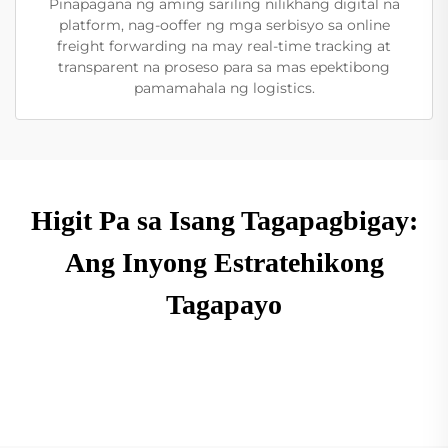
Pinapagana ng aming sariling nilikhang digital na
platform, nag-ooffer ng mga serbisyo sa online
freight forwarding na may real-time tracking at
transparent na proseso para sa mas epektibong
pamamahala ng logistics.
Higit Pa sa Isang Tagapagbigay:
Ang Inyong Estratehikong
Tagapayo