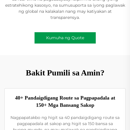
estratehikong kasosyo, na sumusuporta sa iyong paglawak
ng global na kalakalan nang may katiyakan at
transparensya.
Kumuha ng Quote
Bakit Pumili sa Amin?
40+ Pandaigdigang Route sa Pagpapadala at
150+ Mga Bansang Sakop
Nagpapatakbo ng higit sa 40 pandaigdigang route sa
pagpapadala at sakop ang higit sa 150 bansa sa
buong mundo, na may malawak na pandaigdigang