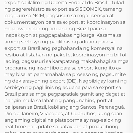
export sa ilalim ng Receita Federal do Brasil—tulad
ng pagrerehistro sa export sa SISCOMEX, tamang
pag-uuri sa NCM, pagsusuri sa mga lisensya at
dokumentasyon para sa export, at koordinasyon sa
mga awtoridad ng aduana ng Brazil para sa
inspeksyon at pagpapalabas ng karga. Kasama sa
aming serbisyo ng paglilinis ng aduana para sa
export sa Brazil ang paghahanda ng komersyal na
resibo at listahan ng pakete, koordinasyon ng bill of
lading, pagsusuri sa karapatang makabahagi sa mga
programa ng insentibo para sa export kung ito ay
may bisa, at pamamahala sa proseso ng pagsumite
ng deklarasyon ng export (DE). Nagbibigay kami ng
serbisyo ng paglilinis ng aduana para sa export sa
Brazil para sa mga pagpapadala gamit ang dagat at
hangin mula sa lahat ng pangunahing port at
paliparan sa Brazil, kabilang ang Santos, Paranaguá,
Rio de Janeiro, Viracopos, at Guarulhos, kung saan
ang aming digital na plataporma ay nag-aalok ng
real-time na update sa katayuan at proaktibong