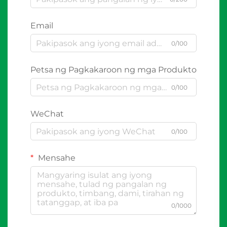
Email
0/100
Petsa ng Pagkakaroon ng mga Produkto
0/100
WeChat
0/100
Mensahe
0/1000