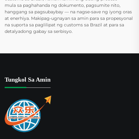
mula sa paghahanda ng dokumento, pagsumite nito,
hanggang sa pagsubaybay — na nagse-save ng iyong oras
at enerhiya. Makipag-ugnayan sa amin para sa propesyonal
na suporta sa paglilipat ng customs sa Brazil at para sa
detalyadong gabay sa serbisyo.
Tungkol Sa Amin