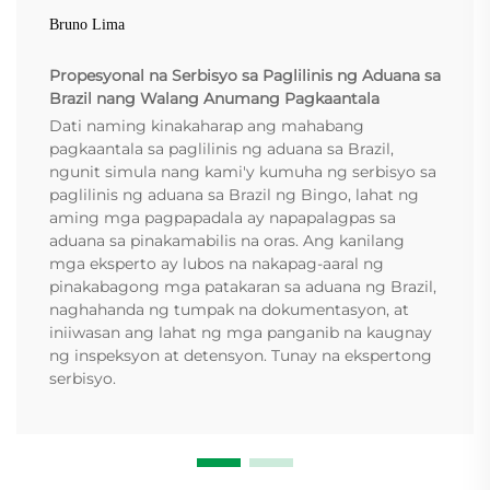
Bruno Lima
Propesyonal na Serbisyo sa Paglilinis ng Aduana sa
Brazil nang Walang Anumang Pagkaantala
Dati naming kinakaharap ang mahabang
pagkaantala sa paglilinis ng aduana sa Brazil,
ngunit simula nang kami'y kumuha ng serbisyo sa
paglilinis ng aduana sa Brazil ng Bingo, lahat ng
aming mga pagpapadala ay napapalagpas sa
aduana sa pinakamabilis na oras. Ang kanilang
mga eksperto ay lubos na nakapag-aaral ng
pinakabagong mga patakaran sa aduana ng Brazil,
naghahanda ng tumpak na dokumentasyon, at
iniiwasan ang lahat ng mga panganib na kaugnay
ng inspeksyon at detensyon. Tunay na ekspertong
serbisyo.