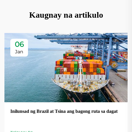
Kaugnay na artikulo
06
Jan
Inilunsad ng Brazil at Tsina ang bagong ruta sa dagat