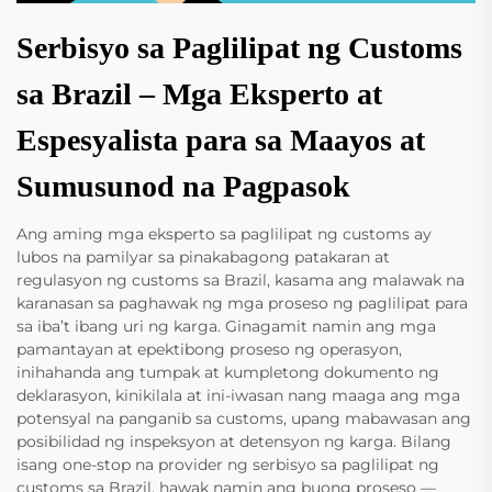
Serbisyo sa Paglilipat ng Customs
sa Brazil – Mga Eksperto at
Espesyalista para sa Maayos at
Sumusunod na Pagpasok
Ang aming mga eksperto sa paglilipat ng customs ay
lubos na pamilyar sa pinakabagong patakaran at
regulasyon ng customs sa Brazil, kasama ang malawak na
karanasan sa paghawak ng mga proseso ng paglilipat para
sa iba’t ibang uri ng karga. Ginagamit namin ang mga
pamantayan at epektibong proseso ng operasyon,
inihahanda ang tumpak at kumpletong dokumento ng
deklarasyon, kinikilala at ini-iwasan nang maaga ang mga
potensyal na panganib sa customs, upang mabawasan ang
posibilidad ng inspeksyon at detensyon ng karga. Bilang
isang one-stop na provider ng serbisyo sa paglilipat ng
customs sa Brazil, hawak namin ang buong proseso —