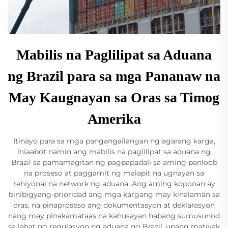
Mabilis na Paglilipat sa Aduana
ng Brazil para sa mga Pananaw na
May Kaugnayan sa Oras sa Timog
Amerika
Itinayo para sa mga pangangailangan ng agarang karga,
iniaabot namin ang mabilis na paglilipat sa aduana ng
Brazil sa pamamagitan ng pagpapadali sa aming panloob
na proseso at paggamit ng malapit na ugnayan sa
rehiyonal na network ng aduana. Ang aming koponan ay
binibigyang-prioridad ang mga kargang may kinalaman sa
oras, na pinaproseso ang dokumentasyon at deklarasyon
nang may pinakamataas na kahusayan habang sumusunod
sa lahat ng regulasyon ng aduana ng Brazil, upang matiyak