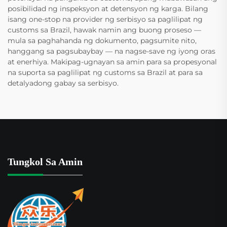
posibilidad ng inspeksyon at detensyon ng karga. Bilang
isang one-stop na provider ng serbisyo sa paglilipat ng
customs sa Brazil, hawak namin ang buong proseso —
mula sa paghahanda ng dokumento, pagsumite nito,
hanggang sa pagsubaybay — na nagse-save ng iyong oras
at enerhiya. Makipag-ugnayan sa amin para sa propesyonal
na suporta sa paglilipat ng customs sa Brazil at para sa
detalyadong gabay sa serbisyo.
Tungkol Sa Amin