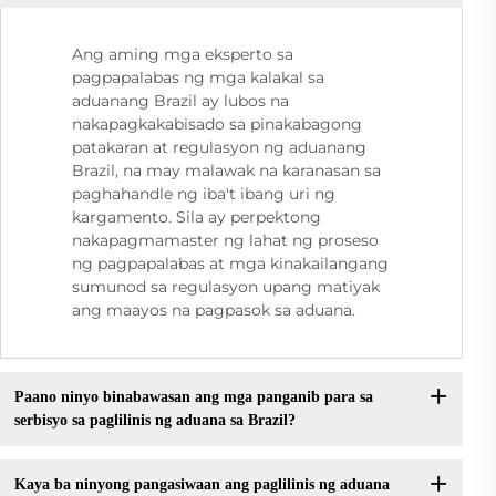
Ang aming mga eksperto sa
pagpapalabas ng mga kalakal sa
aduanang Brazil ay lubos na
nakapagkakabisado sa pinakabagong
patakaran at regulasyon ng aduanang
Brazil, na may malawak na karanasan sa
paghahandle ng iba't ibang uri ng
kargamento. Sila ay perpektong
nakapagmamaster ng lahat ng proseso
ng pagpapalabas at mga kinakailangang
sumunod sa regulasyon upang matiyak
ang maayos na pagpasok sa aduana.
Paano ninyo binabawasan ang mga panganib para sa
serbisyo sa paglilinis ng aduana sa Brazil?
Kaya ba ninyong pangasiwaan ang paglilinis ng aduana