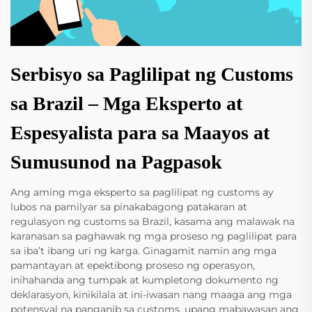
Serbisyo sa Paglilipat ng Customs
sa Brazil – Mga Eksperto at
Espesyalista para sa Maayos at
Sumusunod na Pagpasok
Ang aming mga eksperto sa paglilipat ng customs ay
lubos na pamilyar sa pinakabagong patakaran at
regulasyon ng customs sa Brazil, kasama ang malawak na
karanasan sa paghawak ng mga proseso ng paglilipat para
sa iba’t ibang uri ng karga. Ginagamit namin ang mga
pamantayan at epektibong proseso ng operasyon,
inihahanda ang tumpak at kumpletong dokumento ng
deklarasyon, kinikilala at ini-iwasan nang maaga ang mga
potensyal na panganib sa customs, upang mabawasan ang