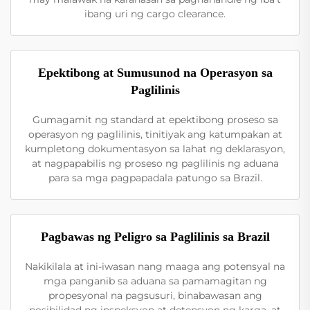
ibang uri ng cargo clearance.
Epektibong at Sumusunod na Operasyon sa
Paglilinis
Gumagamit ng standard at epektibong proseso sa
operasyon ng paglilinis, tinitiyak ang katumpakan at
kumpletong dokumentasyon sa lahat ng deklarasyon,
at nagpapabilis ng proseso ng paglilinis ng aduana
para sa mga pagpapadala patungo sa Brazil.
Pagbawas ng Peligro sa Paglilinis sa Brazil
Nakikilala at ini-iwasan nang maaga ang potensyal na
mga panganib sa aduana sa pamamagitan ng
propesyonal na pagsusuri, binabawasan ang
posibilidad ng inspeksyon at detensyon ng karga, at