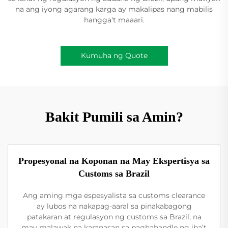
na ang iyong agarang karga ay makalipas nang mabilis
hangga't maaari.
Kumuha ng Quote
Bakit Pumili sa Amin?
Propesyonal na Koponan na May Ekspertisya sa
Customs sa Brazil
Ang aming mga espesyalista sa customs clearance
ay lubos na nakapag-aaral sa pinakabagong
patakaran at regulasyon ng customs sa Brazil, na
may malawak na karanasan sa paghahandle ng iba’t