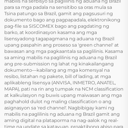
mabilis na serbisyo sa paglilinis ng aduana ng Brazil
para sa mga padala na sensitibo sa oras mula sa
Tsina patungo sa Brazil, gamit ang pagsusuri ng
dokumento bago ang pagpapadala, elektronikong
pag-file sa SISCOMEX bago ang pagdating ng
barko, at koordinasyon kasama ang mga
lisensyadong tagapagmana ng aduana ng Brazil
upang paspahin ang proseso sa 'green channel' at
bawasan ang mga pagkaantala sa paglilinis. Kasama
sa aming mabilis na paglilinis ng aduana ng Brazil
ang pre-submission ng lahat ng kinakailangang
dokumento—kabilang ang mga komersyal na
resibo, listahan ng pakete, bill of lading, at mga
aplikableng lisensya (ANVISA, INMETRO, ANATEL,
MAPA), pati na rin ang tumpak na NCM classification
at kalkulasyon ng buwis upang maiwasan ang mga
paghahold dulot ng maling classification o ang
asignasyon sa 'red channel'. Nagbibigay kami ng
mabilis na paglilinis ng aduana ng Brazil gamit ang
aming digital na plataporma na nag-aalok ng real-
time na update sa katayuan, proaktibong abiso para